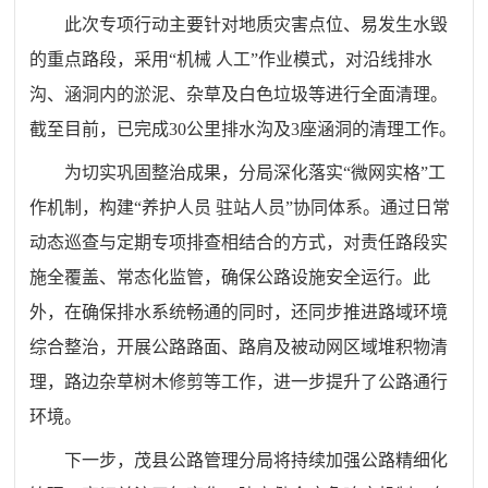
此次专项行动主要针对地质灾害点位、易发生水毁
的重点路段，采用“机械
人工”作业模式，对沿线排水
沟、涵洞内的淤泥、杂草及白色垃圾等进行全面清理。
截至目前，已完成
30
公里排水沟及
3
座涵洞的清理工作。
为切实巩固整治成果，分局深化落实
“
微网实格
”
工
作机制，构建
“
养护人员
驻站人员
”
协同体系。通过日常
动态巡查与定期专项排查相结合的方式，对责任路段实
施全覆盖、常态化监管，确保公路设施安全运行。此
外，在确保排水系统畅通的同时，还同步推进路域环境
综合整治，开展公路路面、路肩及被动网区域堆积物清
理，路边杂草树木修剪等工作，进一步提升了公路通行
环境。
下一步，茂县公路管理分局将持续加强公路精细化