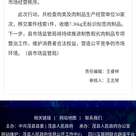
市场
经营
秩序。
此次行动
，共检查肉
类
及肉制品生产经营单位
50
家
次，
移交案件线索
1件，收缴7.36kg无标识标签肉制品。
下一步，
县市场监管局
将持续推进
制售假劣肉制品专项
整治
工作，
维护消费者合法权益，营造公平竞争的市
场
环境
。
（
县
市场监管局
）
责任编辑：王睿林
审核人：王志琴
相关链接
|
网站地图
|
联系我们
主办：中共茂县县委 | 茂县人民政府 承办：茂县人民政府办公室
网站维护：茂县人民政府信息公开工作中心
四川互联网联合辟谣平台