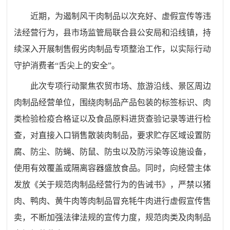
近期，为遏制风干肉
制品以次充好、
虚假宣传
等
违
法
经营
行为，
县市场监管局联合县公安局
和沿线镇，
持
续深入开展
制售假劣肉制品专项整治
工作，以实际行动
守护
消费者
“舌尖上的安全”
。
此次
专项行动
聚焦
农贸市场、旅游沿线
、景区周边
肉制品经营单位，
围绕
肉制品
产品包装的标签标识、肉
类检验检疫合格证以及食品原料进货查验记录等进行检
查
，
对直接入口
销售散装
肉制品，
要求
贮存区域设置防
腐、防尘、防蝇、防鼠、防虫以及防污染等设施设备，
使用
有效覆盖或隔离容器盛放食品
。
同时，向经营主体
发放
《关于规范肉制品经营行为的告诫书》，严禁以猪
肉、鸭肉、黄牛肉等肉制品冒充牦牛肉进行虚假宣传售
卖
，不断加强
法律法规的宣传力度，规范肉
类
及肉制品