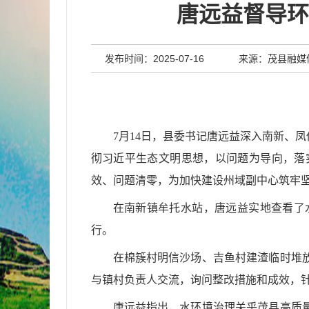
唐远益督导环
发布时间：2025-07-16
来源：茂县融媒
7月14日，县委书记唐远益深入南新、
彻习近平生态文明思想，以问题为导向，落
效、问题清零，为加快建设州域副中心筑牢
在南新镇牟托水站，唐远益实地查看了
行。
在棉簇村明信沙场、吉鱼村建渣临时堆
与镇村负责人交流，询问整改措施和成效，
唐远益指出，水环境治理关乎茂县高质