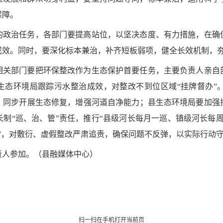
保障。
的政治任务，各部门要提高站位，以坚决态度、有力措施，在确
成效。同时，要深化标本兼治，补齐短板弱项，健全长效机制，
相关部门要把环保整改作为生态保护首要任务，主要负责人亲自
县生态环境局跟踪污水整治成效，对整改不到位区域“挂牌督办”
，同步开展生态修复，增强河道自净能力；县生态环境局要加强
制“巡、治、管”责任，推行“县级河长每月一巡、镇级河长每
”，对敷衍、虚假整改严肃追责，确保问题不反弹，以实际行动
责人参加。
（
县
融媒体中心
）
扫一扫在手机打开当前页