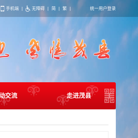
手机端
|
无障碍
|
简
|
繁
|
统一用户登录
动交流
走进茂县