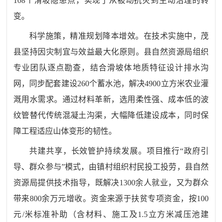
108
个滑坡隐患点，实现了从被动抗灾到主动治理的转
变。
科学施策
，
精准规划降本增效
。
在技术实施中，茂
县坚持因灾制宜与效益最大化原则。县自然资源局组织
专业团队逐点勘查，结合滑坡体地质特征设计排水沟
网，同步配套建设
260
个蓄水池，解决
4900
立方米农业灌
溉用水需求。通过材料革新，选用柔性强、成本低的波
纹管替代传统混凝土沟渠，大幅降低建设成本，同时保
障工程适应山体变形的韧性。
共建共享
，
长效管护持续发展
。
项目推行
“
政府引
导、群众参与
”
模式，由镇村组织村民投工投劳，县自然
资源局提供技术指导，既解决
1300
余人就业，又为群众
带来
800
余万元增收。资金来源于扶贫专项资金，按
100
元
/
米标准补助（含材料、施工及
1.5
立方米减压池建