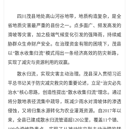
四川茂县地处高山河谷地带，地质构造复杂，是全
省地质灾害最严重的县份之一。点多面广、频发高发的
滑坡等灾害，加之极端气候变化引发的强降雨，持续威
胁群众生命财产安全。在治理资金有限的困境下，茂县
以
“
散水收集归流
”
模式闯出一条经济高效的防灾新路，
实现了减灾与资源利用的双赢。
散水归流
，
实现灾害主动治理
。
茂县深入贯彻习近
平总书记关于防灾减灾救灾的重要论述，立足
“
治灾必先
治水
”
核心思路，创造性提出
“
散水收集归流
”
理念。通过
将分散地表径流集中疏导，既减少雨水对滑坡体的渗透
侵蚀，又将归集水源转化为农业灌溉资源。自
2017
年以
来，全县已建成散水归流管道超
120
公里，覆盖
11
个镇、