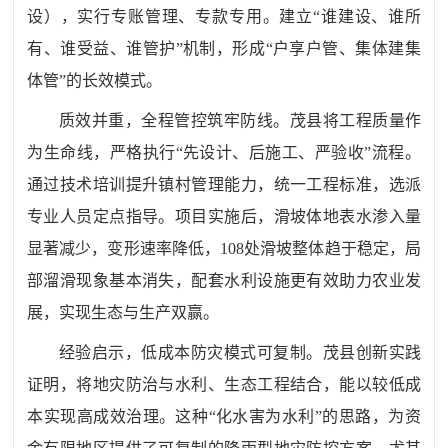
设），实行专账管理、专款专用。建立
“
谁建设、谁所
有、谁受益、谁管护
”
机制，形成
“
户享户管、集体建集
体管
”
的长效模式。
质效并重
，
全程管控筑牢防线
。
茂县将工程质量作
为生命线，严格执行
“
先设计、后施工、严验收
”
流程。
通过技术培训提升镇村管理能力，统一工程标准，选派
专业人员定点指导。项目实施后，滑坡体地表水渗入量
显著减少，变形速率降低，
108
处滑坡整体趋于稳定，局
部溜滑现象基本消失，配套水利设施更有效助力农业发
展，实现生态与生产双赢。
经验启示
，
低成本防灾模式可复制
。
茂县创新实践
证明，将地灾防治与水利、生态工程结合，能以较低成
本实现高成效治理。这种
“
化水害为水利
”
的思路，为资