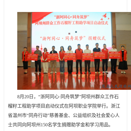
8
月
20
日，
“
浙阿同心
·
同舟筑梦
”
阿坝州群众工作石
榴籽工程助学项目启动仪式在阿坝职业学院举行。浙江
省温州市
“
同舟行动
”
慈善基金、公益组织及社会爱心人
士共同向阿坝州
150
名学生捐赠助学金和学习用品。