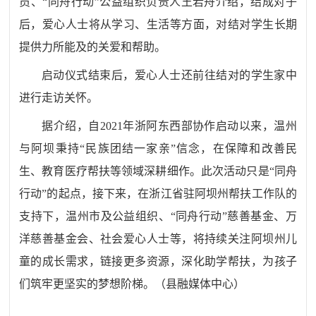
员、
“
同舟行动
”
公益组织负责人王若舟介绍，结成对子
后，爱心人士将从学习、生活等方面，对结对学生长期
提供力所能及的关爱和帮助。
启动仪式结束后，爱心人士还前往结对的学生家中
进行走访关怀。
据介绍，自
2021
年浙阿东西部协作启动以来，温州
与阿坝秉持
“
民族团结一家亲
”
信念，在保障和改善民
生、教育医疗帮扶等领域深耕细作。此次活动只是
“
同舟
行动
”
的起点，接下来，在浙江省驻阿坝州帮扶工作队的
支持下，温州市及公益组织、
“
同舟行动
”
慈善基金、万
洋慈善基金会、社会爱心人士等，将持续关注阿坝州儿
童的成长需求，链接更多资源，深化助学帮扶，为孩子
们筑牢更坚实的梦想阶梯。
（
县融媒体中心
）