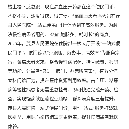
楼上楼下反复跑，现在高血压开药都在这个便民门诊，
不挤不等，速度很快，很方便。
”
高血压患者冯大妈在茂
县人民医院
“
一站式便民门诊
”
体验到了高效服务。为解
决慢性病患者配药、检查
“
跑腿多、耗时长
”
的痛点。
2025
年，茂县人民医院在住院部一楼大厅开设
“
一站式便
民门诊
”
。该门诊以
“
少跑腿、好办事、高效率
”
为服务宗
旨，聚焦患者需求，整合慢性病配药、挂号缴费、报销
等功能，让患者
“
只进一扇门，办完所有事
”
，有效分流
专科门诊压力，提升医疗资源利用效率。高血压、糖尿
病等慢性病患者无需重复挂号，即可快速完成开药、检
查，实现慢病就医流程更顺畅，群众满意度显著提升。
茂县人民医院一站式便民门诊，用
“
一站式
”
服务打破就
医壁垒，用贴心举措缩短医患距离，提升慢病患者就医
体验。