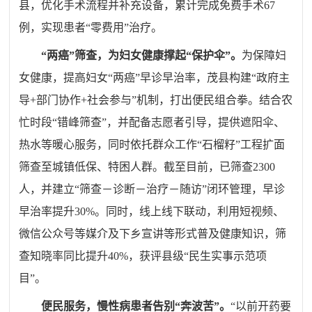
县，优化手术流程并补充设备，累计完成免费手术
67
例，实现患者
“
零费用
”
治疗。
“两癌”筛查，为妇女健康撑起“保护伞”
。
为保障妇
女健康，提高妇女
“
两癌
”
早诊早治率，茂县构建
“
政府主
导
+
部门协作
+
社会参与
”
机制，打出便民组合拳。结合农
忙时段
“
错峰筛查
”
，并配备志愿者引导，提供遮阳伞、
热水等暖心服务，同时依托群众工作
“
石榴籽
”
工程扩面
筛查至城镇低保、特困人群。截至目前，已筛查
2300
人，并建立
“
筛查－诊断－治疗－随访
”
闭环管理，早诊
早治率提升
30%
。同时，线上线下联动，利用短视频、
微信公众号等
媒介
及下乡宣讲等形式普及健康知识，筛
查知晓率同比提升
40%
，获评县级
“
民生实事示范项
目
”
。
便民服务，慢性病患者告别
“奔波苦”。
“
以前开药要