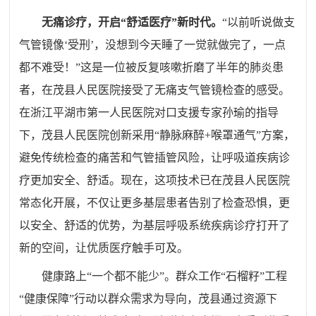
无痛诊疗，开启
“舒适医疗”新时代。
“
以前听说做支
气管镜像
‘
受刑
’
，没想到今天睡了一觉就做完了，一点
都不难受！
”
这是一位被反复咳嗽折磨了半年的肺炎患
者，在茂县人民医院接受了无痛支气管镜检查的感受。
在浙江平湖市第一人民医院对口支援专家孙瑜的指导
下，茂县人民医院创新采用
“
静脉麻醉
+
喉罩通气
”
方案，
避免传统检查的痛苦和气管插管风险，让呼吸道疾病诊
疗更加安全、舒适。现在，这项技术已在茂县人民医院
常态化开展，不仅让更多基层患者告别了检查恐惧，更
以安全、舒适的优势，为基层呼吸系统疾病诊疗打开了
新的空间，让优质医疗触手可及。
健康路上
“
一个都不能少
”
。群众工作
“
石榴籽
”
工程
“
健康保障
”
行动以群众需求为导向，茂县通过资源下