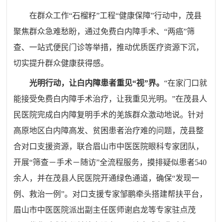
在群众工作
“
石榴籽
”
工程
“
健康保障
”
行动中，茂县
聚焦群众急难愁盼，通过免费白内障手术、
“
两癌
”
筛
查、一站式便民门诊等举措，推动优质医疗资源下沉，
切实提升群众健康获得感。
光明行动，让白内障患者重见
“视”界。
“
在家门口就
能接受免费白内障手术治疗，让我重见光明。
”
在茂县人
民医院完成白内障复明手术的羌族群众激动地说。针对
高原地区白内障高发、贫困患者治疗难的问题，茂县整
合对口支援资源，联合眉山市中医医院眼科专家团队，
开展
“
筛查－手术－随访
”
全流程服务，摸排疑似患者
540
余人，并在茂县人民医院开通绿色通道，确保
“
发现一
例、救治一例
”
。对口支援专家邹鹏牵头搭建帮扶平台，
眉山市中医医院派出副主任医师谢启龙等专家驻点茂