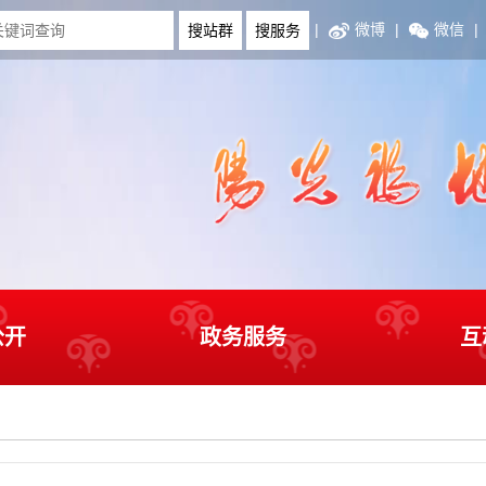
|
微博
|
微信
|
公开
政务服务
互