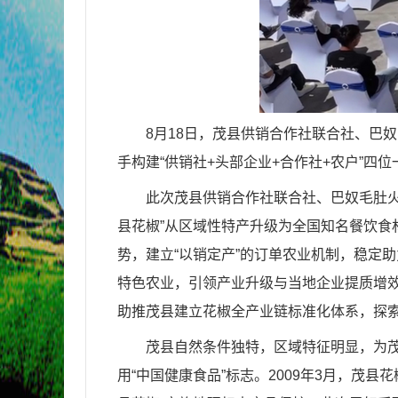
8
月
18
日，茂县供销合作社联合社、巴奴
手构建
“
供销社
+
头部企业
+
合作社
+
农户
”
四位
此次茂县供销合作社联合社、巴奴毛肚
县花椒
”
从区域性特产升级为全国知名餐饮食
势，建立
“
以销定产
”
的订单农业机制，稳定助
特色农业，引领产业升级与当地企业提质增
助推茂县建立花椒全产业链标准化体系，探
茂县自然条件独特，区域特征明显，为
用
“
中国健康食品
”
标志。
2009
年
3
月，茂县花