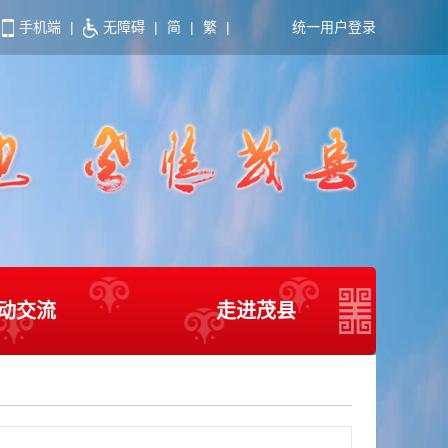
手机端
|
无障碍
|
简
|
繁
|
统一用户登录
动交流
走进茂县