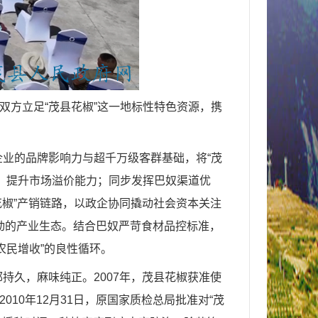
双方立足
“
茂县花椒
”
这一地标性特色资源，携
企业的品牌影响力与超千万级客群基础，将
“
茂
，提升市场溢价能力；同步发挥巴奴渠道优
花椒
”
产销链路，以政企协同撬动社会资本关注
动的产业生态。结合巴奴严苛食材品控标准，
农民增收
”
的良性循环。
郁持久，麻味纯正。
2007
年，茂县花椒获准使
2010
年
12
月
31
日，原国家质检总局批准对
“
茂