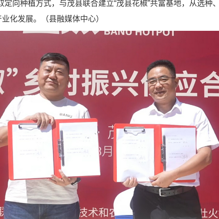
取定向种植方式，与茂县联合建立
“
茂县花椒
”
共富基地，从选种
产业化发展。
（县融媒体中心）