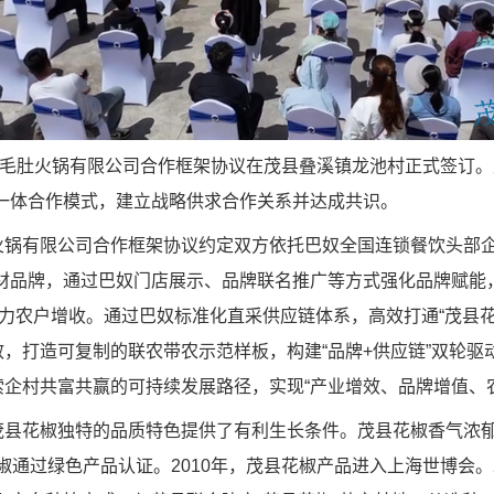
毛肚火锅有限公司合作框架协议在茂县叠溪镇龙池村正式签订。
一体合作模式，建立战略供求合作关系并达成共识。
火锅有限公司合作框架协议约定双方依托巴奴全国连锁餐饮头部
材品牌，通过巴奴门店展示、品牌联名推广等方式强化品牌赋能
力农户增收。通过巴奴标准化直采供应链体系，高效打通
“
茂县
效，打造可复制的联农带农示范样板，构建
“
品牌
+
供应链
”
双轮驱
索企村共富共赢的可持续发展路径，实现
“
产业增效、品牌增值、
茂县花椒独特的品质特色提供了有利生长条件。茂县花椒香气浓
椒通过绿色产品认证。
2010
年，茂县花椒产品进入上海世博会。