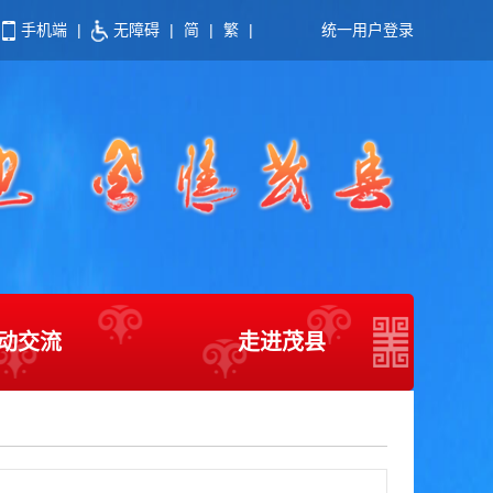
手机端
|
无障碍
|
简
|
繁
|
统一用户登录
动交流
走进茂县