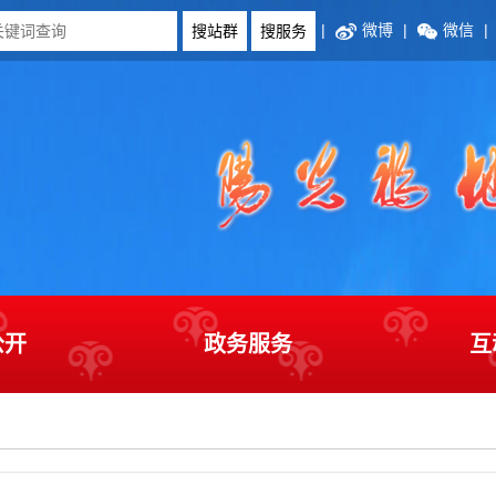
|
微博
|
微信
|
公开
政务服务
互