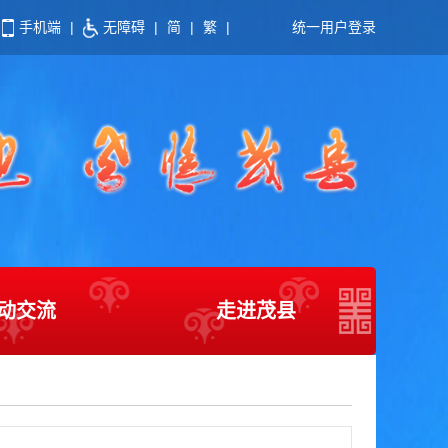
手机端
|
无障碍
|
简
|
繁
|
统一用户登录
动交流
走进茂县