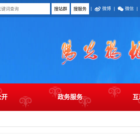
|
微博
|
微信
|
公开
政务服务
互