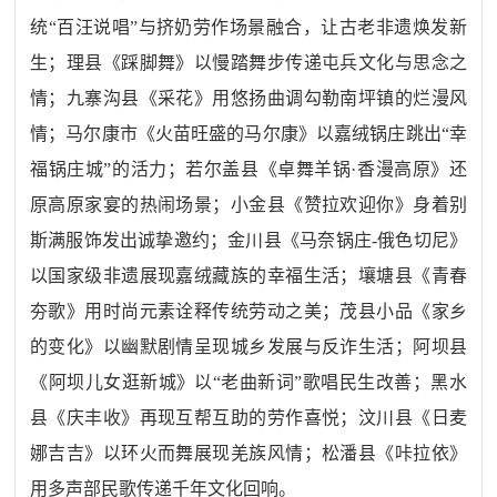
统“百汪说唱”与挤奶劳作场景融合，让古老非遗焕发新
生；理县《踩脚舞》以慢踏舞步传递屯兵文化与思念之
情；九寨沟县《采花》用悠扬曲调勾勒南坪镇的烂漫风
情；马尔康市《火苗旺盛的马尔康》以嘉绒锅庄跳出“幸
福锅庄城”的活力；若尔盖县《卓舞羊锅·香漫高原》还
原高原家宴的热闹场景；小金县《赞拉欢迎你》身着别
斯满服饰发出诚挚邀约；金川县《马奈锅庄-俄色切尼》
以国家级非遗展现嘉绒藏族的幸福生活；壤塘县《青春
夯歌》用时尚元素诠释传统劳动之美；茂县小品《家乡
的变化》以幽默剧情呈现城乡发展与反诈生活；阿坝县
《阿坝儿女逛新城》以“老曲新词”歌唱民生改善；黑水
县《庆丰收》再现互帮互助的劳作喜悦；汶川县《日麦
娜吉吉》以环火而舞展现羌族风情；松潘县《咔拉依》
用多声部民歌传递千年文化回响。