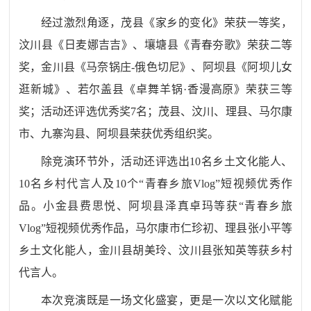
经过激烈角逐，茂县《家乡的变化》荣获一等奖，
汶川县《日麦娜吉吉》、壤塘县《青春夯歌》荣获二等
奖，金川县《马奈锅庄
-俄色切尼》、阿坝县《阿坝儿女
逛新城》、若尔盖县《卓舞羊锅·香漫高原》荣获三等
奖；活动还评选优秀奖7名；茂县、汶川、理县、马尔康
市、九寨沟县、阿坝县荣获优秀组织奖。
除竞演环节外，活动还评选出
10名乡土文化能人、
10名乡村代言人及10个“青春乡旅Vlog”短视频优秀作
品。小金县费思悦、阿坝县泽真卓玛等获“青春乡旅
Vlog”短视频优秀作品，马尔康市仁珍初、理县张小平等
乡土文化能人，金川县胡美玲、汶川县张知英等获乡村
代言人。
本次竞演既是一场文化盛宴，更是一次以文化赋能