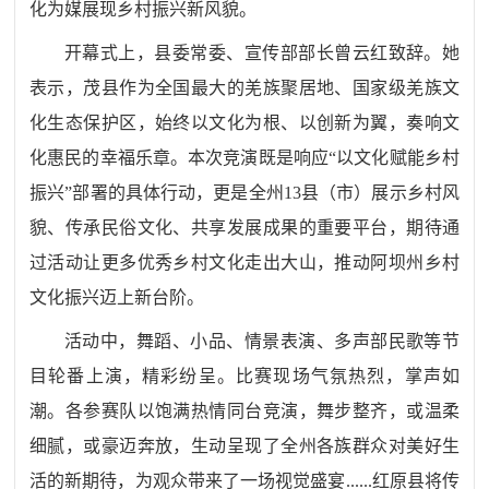
化为媒展现乡村振兴新风貌。
开幕式上，县委常委、宣传部部长曾云红致辞。她
表示，茂县作为全国最大的羌族聚居地、国家级羌族文
化生态保护区，始终以文化为根、以创新为翼，奏响文
化惠民的幸福乐章。本次竞演既是响应
“以文化赋能乡村
振兴”部署的具体行动，更是全州13县（市）展示乡村风
貌、传承民俗文化、共享发展成果的重要平台，期待通
过活动让更多优秀乡村文化走出大山，推动阿坝州乡村
文化振兴迈上新台阶。
活动中，舞蹈、小品、情景表演、多声部民歌等节
目轮番上演，精彩纷呈。比赛现场气氛热烈，掌声如
潮。各参赛队以饱满热情同台竞演，舞步整齐，或温柔
细腻，或豪迈奔放，生动呈现了全州各族群众对美好生
活的新期待，为观众带来了一场视觉盛宴
......红原县将传