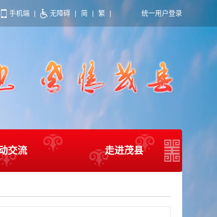
手机端
|
无障碍
|
简
|
繁
|
统一用户登录
动交流
走进茂县