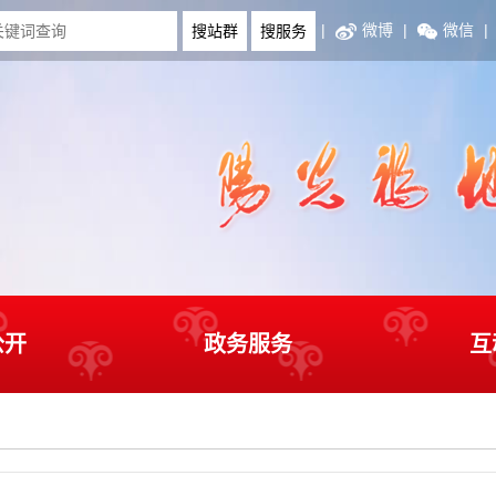
|
微博
|
微信
|
公开
政务服务
互