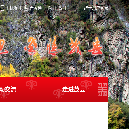
手机端
|
无障碍
|
简
|
繁
|
统一用户登录
动交流
走进茂县