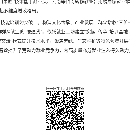
山果匠”技术能手赴重庆、云南等省份转移就业；羌绣居家就业模
建起多维度增收格局。
以技能培训为突破口，构建文化传承、产业发展、群众增收“三位一
为群众就业的“硬通货”。依托就业工坊建立“实操+传承”培训基
交流”模式提升技术水平，聚焦羌绣、生态种植等特色领域开展“订
环，有效提升了劳动力就业竞争力，为高质量充分就业注入持久动力
扫一扫在手机打开当前页