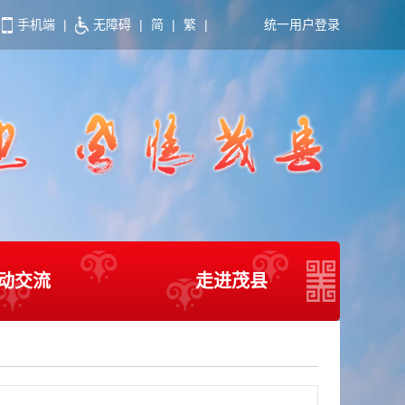
手机端
|
无障碍
|
简
|
繁
|
统一用户登录
动交流
走进茂县