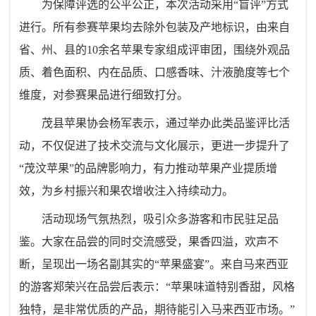
为保障评选的公平公正，本次活动采用
“盲评”方式
进行。所有参赛苹果均去除外包装及产地标识，由来自
省、州、县的10余名苹果专家组成评审团，围绕外观品
质、着色面积、内在品质、口感香味、汁液脆度等七个
维度，对参赛果品进行细致打分。
茂县苹果协会杨军表示，通过举办此类品鉴评比活
动，不仅促进了技术交流与文化展示，更进一步提升了
“茂汶苹果”的品牌影响力，有力推动苹果产业提质增
效，为乡村振兴和果农增收注入持续动力。
活动现场气氛热烈，吸引众多游客和市民驻足品
鉴。大家在品尝的同时交流感受，果香四溢，欢声不
断，呈现出一场名副其实的
“苹果盛宴”。来自马来西亚
的游客郑荣兴在品尝后表示：“苹果味道特别香甜，风格
独特，是非常优质的产品，期待能引入马来西亚市场。”