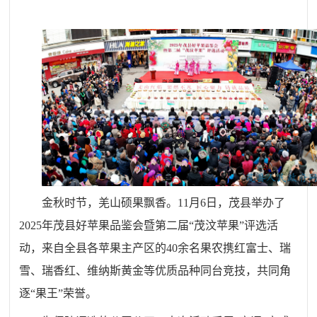
金秋时节，羌山硕果飘香。
11月6日，茂县举办了
2025年茂县好苹果品鉴会暨第二届“茂汶苹果”评选活
动，来自全县各苹果主产区的40余名果农携红富士、瑞
雪、瑞香红、维纳斯黄金等优质品种同台竞技，共同角
逐“果王”荣誉。