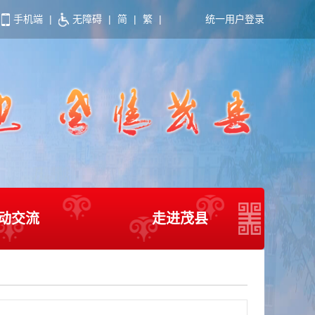
手机端
|
无障碍
|
简
|
繁
|
统一用户登录
动交流
走进茂县