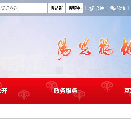
|
微博
|
微信
|
公开
政务服务
互