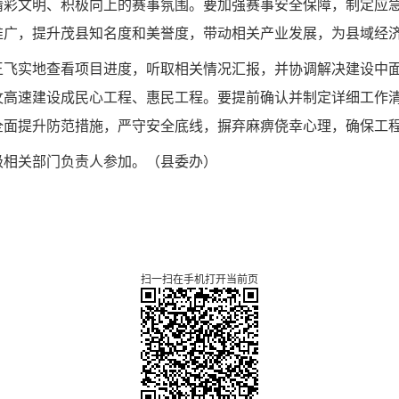
精彩文明、积极向上的赛事氛围。要加强赛事安全保障，制定应
推广，提升茂县知名度和美誉度，带动相关产业发展，为县域经
王飞实地查看项目进度，听取相关情况汇报，并协调解决建设中
汶高速建设成民心工程、惠民工程。要提前确认并制定详细工作
全面提升防范措施，严守安全底线，摒弃麻痹侥幸心理，确保工
级相关部门负责人参加。
（
县委办
）
扫一扫在手机打开当前页