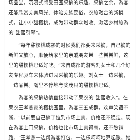
场品尝，沉浸式感受田园采摘的乐趣。采摘之余，游客
还能欣赏羌寨风光、体验羌族民俗，农旅融合的新模
式，让小小甜樱桃，成为带动群众增收、激活乡村旅游
的“甜蜜引擎”。
“每年甜樱桃成熟的时候我们都要来采摘，自己摘的
新鲜又放心，顺便给家里的亲戚朋友带一些尝尝鲜，这
里的甜樱桃巴适好吃。”来自成都的游客刘女士和几个好
友专程驱车来体验进园采摘的乐趣。刘女士一边采摘，
一边品尝。嘴里不停地夸奖茂县的甜樱桃巴适。
游客的采摘热情直接带动了果农的“甜蜜收入”。在
果农王孝燕家的樱桃园里，游客三五成群，欢声笑语不
断。“以前要自己摘了拉到市场上卖，价格还不稳定。现
在游客上门采摘，价格也比市场上卖得高，还不愁销
路。”王孝燕一边帮游客打包，一边乐呵呵地算起账。她