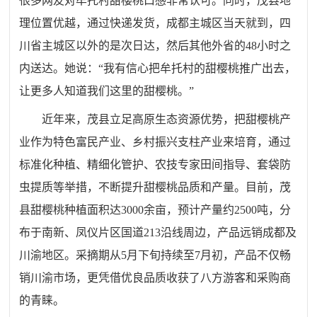
很多网友对牟托村甜樱桃口感非常认可。同时，茂县地
理位置优越，通过快递发货，成都主城区当天就到，四
川省主城区以外的是次日达，然后其他外省的48小时之
内送达。她说：“我有信心把牟托村的甜樱桃推广出去，
让更多人知道我们这里的甜樱桃。”
近年来，茂县立足高原生态资源优势，把甜樱桃产
业作为特色富民产业、乡村振兴支柱产业来培育，通过
标准化种植、精细化管护、农技专家田间指导、套袋防
虫提质等举措，不断提升甜樱桃品质和产量。目前，茂
县甜樱桃种植面积达3000余亩，预计产量约2500吨，分
布于南新、凤仪片区国道213沿线周边，产品远销成都及
川渝地区。采摘期从5月下旬持续至7月初，产品不仅畅
销川渝市场，更凭借优良品质收获了八方游客和采购商
的青睐。