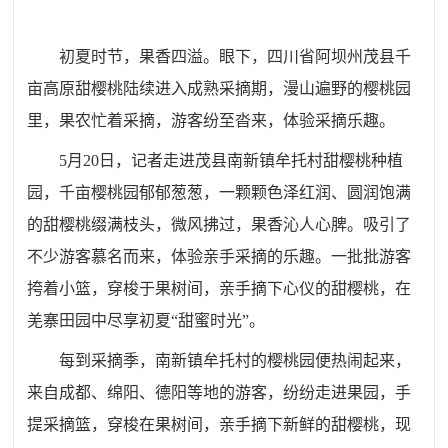
初夏时节，果香四溢。眼下，四川省阿坝州茂县千
亩高原甜樱桃陆续进入成熟采摘期，漫山遍野的樱桃园
里，果农忙着采摘，游客纷至沓来，体验采摘乐趣。
5月20日，记者走进茂县南新镇牟托村甜樱桃种植
园，千亩樱桃园郁郁葱葱，一颗颗色泽红润、圆润饱满
的甜樱桃缀满枝头，微风拂过，果香沁人心脾。吸引了
不少游客慕名而来，体验亲手采摘的乐趣。一批批游客
挎着小篮，穿梭于果树间，亲手摘下心仪的甜樱桃，在
羌寨田园中尽享初夏“甜蜜时光”。
每到采摘季，南新镇牟托村的樱桃园便热闹起来，
来自成都、绵阳、德阳等地的游客，纷纷走进果园，手
提采摘篮，穿梭在果树间，亲手摘下新鲜的甜樱桃，现