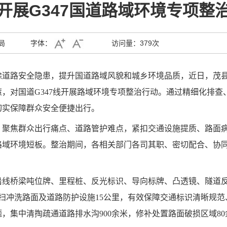
开展G347国道路域环境专项整
局
字体：
访问量：
379次
除道路安全隐患，提升国道路域风貌和城乡环境品质，近日，茂
，对国道G347线开展路域环境专项整治行动。通过精细化排查
切实保障群众安全便捷出行。
，聚焦群众出行痛点、道路管护难点，紧扣交通设施提质、路面
路域环境短板。整治期间，各相关部门各司其职、密切配合、协
沿线桥梁吨位牌、里程桩、反光标识、导向标牌、凸透镜、隧道
清扫冲洗路面及道路防护设施15公里，有效保障交通标识清晰规
，集中清掏疏通道路排水沟900余米，修补处置路面破损区域8