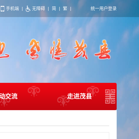
手机端
|
无障碍
|
简
|
繁
|
统一用户登录
动交流
走进茂县