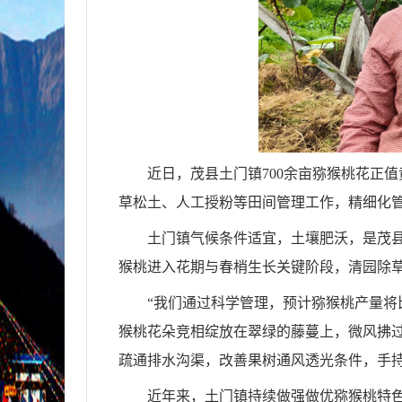
近日，茂县土门镇
700余亩猕猴桃花正
草松土、人工授粉等田间管理工作，精细化
土门镇气候条件适宜，土壤肥沃，是茂
猴桃进入花期与春梢生长关键阶段，清园除
“我们通过科学管理，预计猕猴桃产量将
猴桃花朵竞相绽放在翠绿的藤蔓上，微风拂
疏通排水沟渠，改善果树通风透光条件，手
近年来，土门镇持续做强做优猕猴桃特