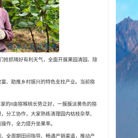
户们抢抓晴好有利天气，全面开展果园清园、除
致富、助推乡村振兴的特色支柱产业。当前猕
翠家的8亩猕猴桃长势正好，一簇簇淡黄色的猕
碌，分工协作，大家熟练清理园内枯枝杂草、
范操作，全力提升坐果率。
训、全周期田间指导、畅通产销渠道，推动产