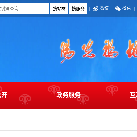
|
微博
|
微信
|
公开
政务服务
互