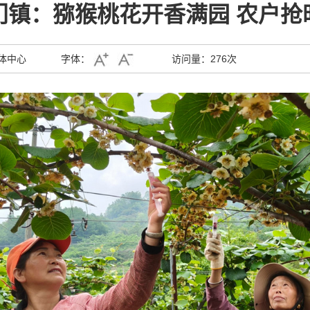
门镇：猕猴桃花开香满园 农户抢
体中心
字体：
访问量：
276次