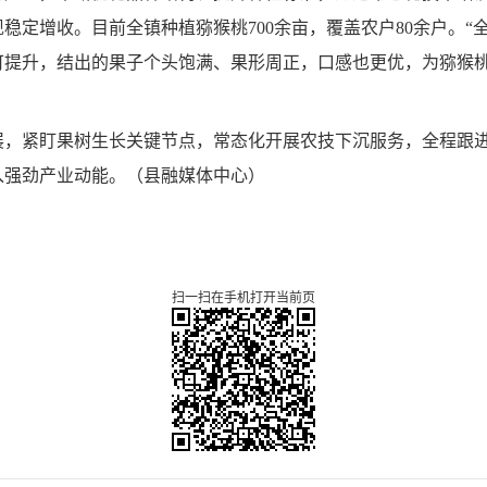
现稳定增收。目前全镇种植猕猴桃
700余亩，覆盖农户80余户。
可提升，结出的果子个头饱满、果形周正，口感也更优，为猕猴桃
展，紧盯果树生长关键节点，常态化开展农技下沉服务，全程跟
入强劲产业动能。（县融媒体中心）
扫一扫在手机打开当前页