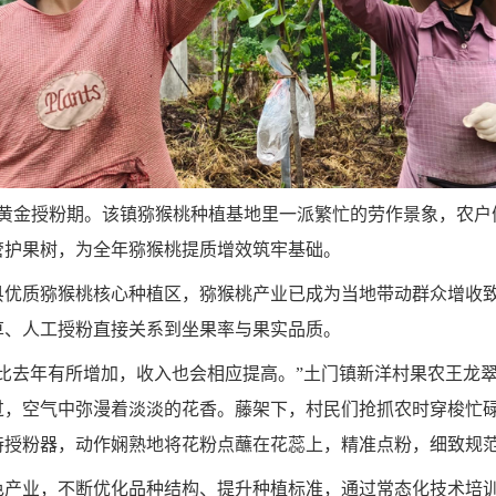
值黄金授粉期。该镇猕猴桃种植基地里一派繁忙的劳作景象，农
管护果树，为全年猕猴桃提质增效筑牢基础。
县优质猕猴桃核心种植区，猕猴桃产业已成为当地带动群众增收
草、人工授粉直接关系到坐果率与果实品质。
比去年有所增加，收入也会相应提高。”土门镇新洋村果农王龙
过，空气中弥漫着淡淡的花香。藤架下，村民们抢抓农时穿梭忙
持授粉器，动作娴熟地将花粉点蘸在花蕊上，精准点粉，细致规
色产业，不断优化品种结构、提升种植标准，通过常态化技术培