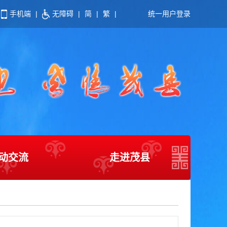
手机端
|
无障碍
|
简
|
繁
|
统一用户登录
动交流
走进茂县