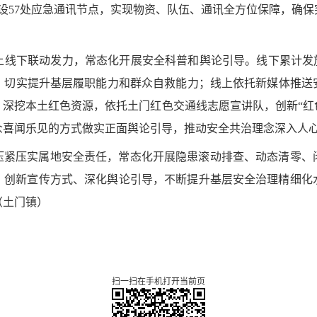
，布设57处应急通讯节点，实现物资、队伍、通讯全方位保障，确
上线下联动发力，常态化开展安全科普和舆论引导。线下累计发
，切实提升基层履职能力和群众自救能力；线上依托新媒体推送安
深挖本土红色资源，依托土门红色交通线志愿宣讲队，创新“红
众喜闻乐见的方式做实正面舆论引导，推动安全共治理念深入人
压紧压实属地安全责任，常态化开展隐患滚动排查、动态清零、
，创新宣传方式、深化舆论引导，不断提升基层安全治理精细化
（
土门镇
）
扫一扫在手机打开当前页