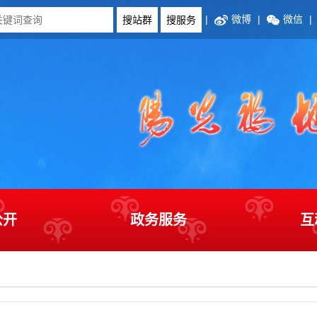
|
微博
|
微信
|
公开
政务服务
互