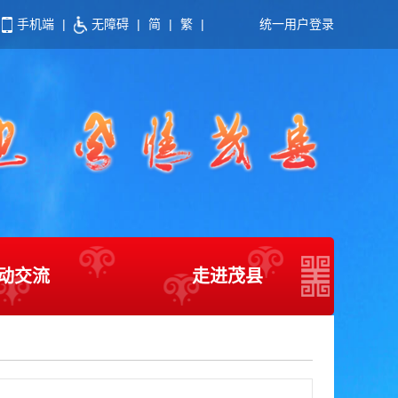
手机端
|
无障碍
|
简
|
繁
|
统一用户登录
动交流
走进茂县