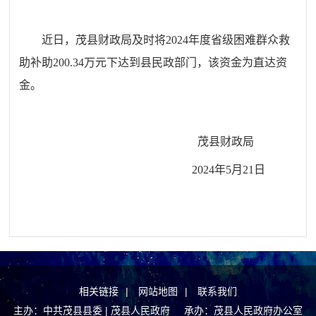
近日，茂县财政局
及时将
20
2
4
年度
省级
困难群众救
助补助
200.34
万元
下达到县民政部门，
该资金为直达资
金
。
茂县财政局
202
4
年
5
月
21
日
相关链接
|
网站地图
|
联系我们
主办：中共茂县县委 | 茂县人民政府 承办：茂县人民政府办公室