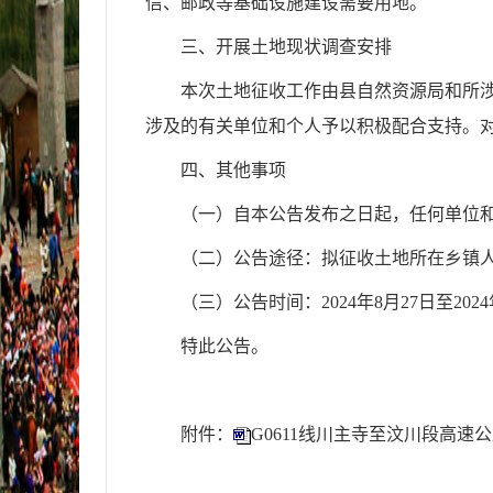
信、邮政等基础设施建设需要用地。
三、开展土地现状调
查安排
本次土地征收工作由县自然资源局和所
涉及的有关单位和个人予以积极配合支持。
四、其
他
事项
（
一
）
自本公告发布之日起，任何单位
（
二
）
公告途径：拟征收土地所在乡镇
（
三
）
公告时间：202
4
年
8
月
27
日至202
4
特此公告。
附件：
G0611线川主寺至汶川段高速