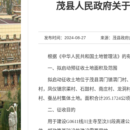
茂县人民政府关于
发布时间：2024-08-27
来源：茂县政府
根据《中华人民共和国土地管理法》的
一、拟启动预征收土地面积及范围
拟启动征收土地位于
茂县
渭门镇渭门村
村，凤仪镇宗渠村、石鼓村、南庄村、龙洞
村、蚕丛村
集体土地
。
面积
合计
205.17
二、征收目的
用于建设
G0611线川主寺至汶川段高速