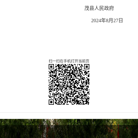
茂
县人民政府
202
4
年
8
月
27
日
扫一扫在手机打开当前页