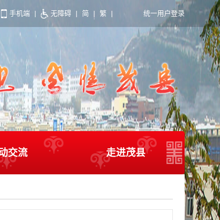
手机端
|
无障碍
|
简
|
繁
|
统一用户登录
动交流
走进茂县