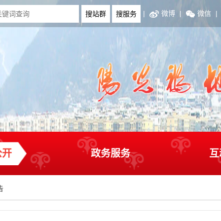
|
微博
|
微信
|
公开
政务服务
互
告