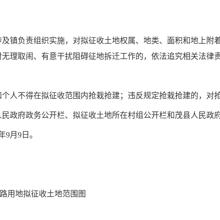
涉及
镇
负责组织实施，对拟征收土地权属、地类、面积和地上附
对无理取闹、有意干扰阻碍征地拆迁工作的，依法追究相关法律
和个人不得在拟征收范围内抢栽抢建；违反规定抢栽抢建的，对
人民政府政务公开栏、拟征收土地所在村组公开栏和
茂县
人民政
年
9
月
9
日
。
公路用地拟征收土地范围图