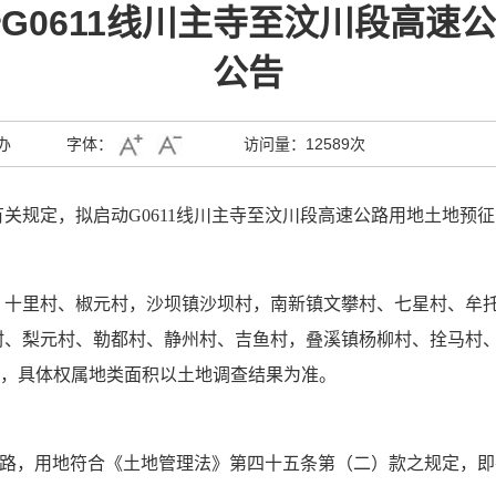
G0611线川主寺至汶川段高速
公告
办
字体：
访问量：
12589次
有关规定，拟启动
G0611线川主寺至汶川段高速公路
用地土地
预
征
、十里村、椒元村，沙坝镇沙坝村，南新镇文攀村、七星村、牟
村、梨元村、勒都村、静州村、吉鱼村，叠溪镇杨柳村、拴马村
24公顷，具体权属地类面积以土地调查结果为准
。
公路，
用地符合
《土地管理法》第四十五条第
（
二
）
款之规定，即