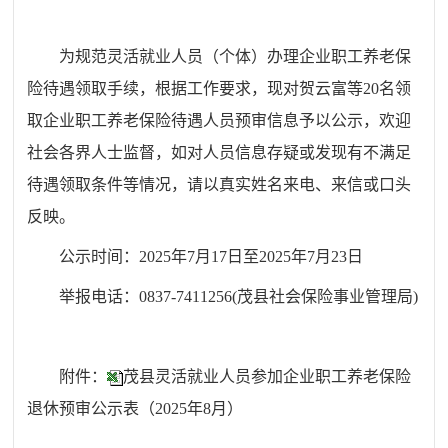
为规范灵活就业人员（个体）办理企业职工养老保
险待遇领取手续，根据工作要求，现对
贺云富
等
20
名领
取企业职工养老保险待遇人员预审信息予以公示，欢迎
社会各界人士监督，如对人员信息存疑或发现有不满足
待遇领取条件等情况，请以真实姓名来电、来信或口头
反映。
公示时间：202
5
年
7
月
17
日至202
5
年
7
月
23
日
举报电话：0837-7411256(茂县社会保险事业管理局)
附件：
茂县灵活就业人员参加企业职工养老保险
退休预审公示表（2025年8月）