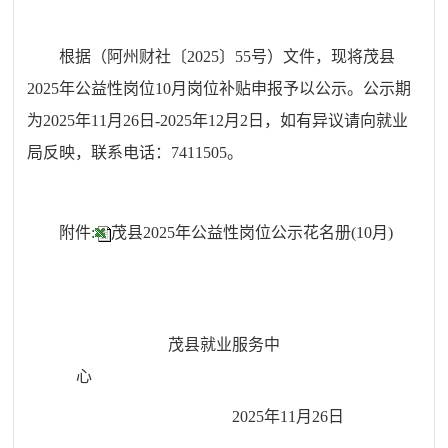
根据
（
阿州
财社
〔202
5
〕
55
号
）
文件
，
现将茂县
2025年公益性岗位10月岗位补贴申报予以公示
。公示期
为202
5
年
11
月
26
日-202
5
年
12
月
2
日，如有异议请
向就业
局反映，联系电话：
7411505。
附件:
茂县2025年公益性岗位公示花名册(10月
)
茂县
就业服务中
心
202
5
年
11
月
26
日