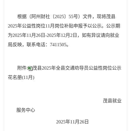
根
据
（
阿州
财社
〔202
5
〕
55
号
）
文件
，
现将茂县
2025年公益性岗位11月岗位补贴申报予以公示
。公示期
为202
5
年
11
月
26
日-202
5
年
12
月
2
日，如有异议请
向就业
局反映，联系电话：
7411505。
附件:
茂县2025年全县交通劝导员公益性岗位公示
花名册(11月)
茂县
就业
服务中心
202
5
年
11
月
26
日