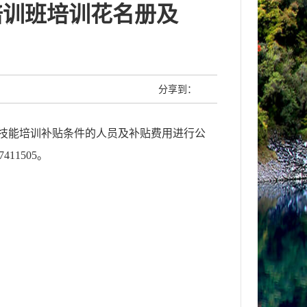
培训班培训花名册及
分享到：
技能培训
补贴条件的人员
及补贴费用
进行公
-7411505。