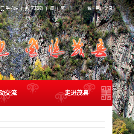
手机端
|
无障碍
|
简
|
繁
|
统一用户登录
动交流
走进茂县