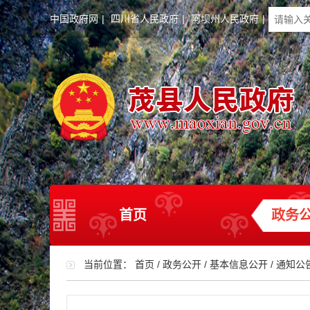
中国政府网
|
四川省人民政府
|
阿坝州人民政府
|
首页
政务
当前位置：
首页
/
政务公开
/
基本信息公开
/
通知公