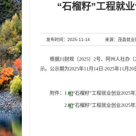
“石榴籽”工程就
发布时间：2025-11-14
来源：茂县就业
根据
川财规
〔
2025
〕
2
号
、
阿州人社办〔
示。公示期为20
25
年
11
月
14
日
-2025年11月20
附件
：1.
“石榴籽”工程就业创业202
2.
“石榴籽”工程就业创业202