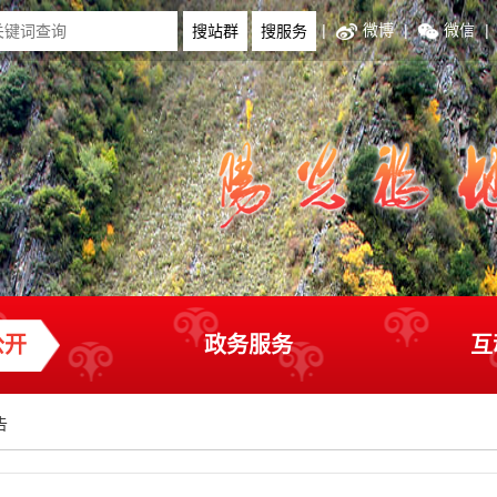
|
微博
|
微信
|
公开
政务服务
互
告