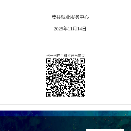
茂县就业服务
中心
20
25
年
11
月
14
日
扫一扫在手机打开当前页