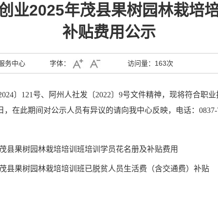
业创业2025年茂县果树园林栽培
补贴费用公示
服务中心
字体：
访问量：
163次
2024
〕
121
号
、
阿州人社发
〔
2022
〕
9号
文件精神
，
现将符合
职业
日
，在
此期间对公示人员有异议的请向我
中心
反映，电话：
0837
5年茂县果树园林栽培培训班培训学员花名册及补贴费用
5年茂县果树园林栽培培训班已脱贫人员生活费（含交通费）补贴