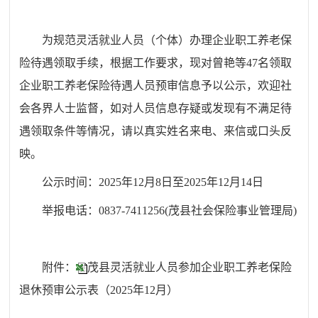
为规范灵活就业人员（个体）办理企业职工养老保
险待遇领取手续，根据工作要求，现对
曾艳
等
47
名领取
企业职工养老保险待遇人员预审信息予以公示，欢迎社
会各界人士监督，如对人员信息存疑或发现有不满足待
遇领取条件等情况，请以真实姓名来电、来信或口头反
映。
公示时间：202
5
年
12
月
8
日至202
5
年
12
月
14
日
举报电话：0837-7411256(茂县社会保险事业管理局)
附件：
茂县灵活就业人员参加企业职工养老保险
退休预审公示表（2025年12月）