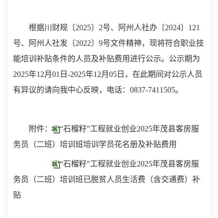
根据
川财规
〔
2025
〕
2
号
、
阿州人社办〔
2024
〕
121
号
、
阿州人社发
〔
2022
〕
9号
文件精神
，
现将符合
职业技
能培训
补贴条件的人员
及补贴费用
进行公示。公示期为
20
25
年
12
月
01
日
-2025年12月05
日
，在
此期间对公示人员
有异议的请向我
中心
反映，电话：
0837-7411505。
附件
：
“石榴籽”工程就业创业2025年茂县客房服
务员（二班）培训班培训学员花名册及补贴费用
“石榴籽”工程就业创业2025年茂县客房服
务员（二班）培训班已脱贫人员生活费（含交通费）补
贴