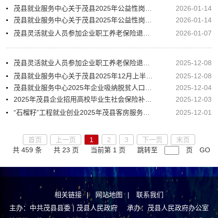
茂县就业服务中心关于茂县2025年公益性岗位交通劝导员12月岗位补贴申报公示
2026-01-14
茂县就业服务中心关于茂县2025年公益性岗位12月岗位补贴申报公示
2026-01-14
茂县灵活就业人员参加企业职工养老保险退休预审信息公示
2026-01-07
茂县灵活就业人员参加企业职工养老保险退休预审信息公示
2025-12-08
茂县就业服务中心关于茂县2025年12月上半月就业见习补贴人员花名册的公示
2025-12-08
茂县就业服务中心2025年企业吸纳脱贫人口奖补资金花名册的公示
2025-12-04
2025年茂县企业招用高校毕业生社会保险补贴、一次性吸纳就业补贴花名册的公示
2025-12-03
“石榴籽”工程就业创业2025年茂县客房服务员（二班）培训班培训花名册及补贴费用公示
2025-12-01
首页
上一页
1
2
3
下一页
末页
共 459 条
共 23 页
当前第 1 页
跳转至
页
GO
相关链接
|
网站地图
|
联系我们
主办：中共茂县县委 | 茂县人民政府 承办：茂县人民政府办公室