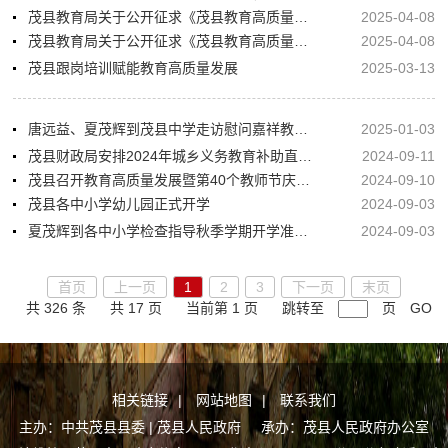
茂县教育局关于公开征求《茂县教育高质量发展十二条措施实施办法（送审稿）》意见的公告
2025-04-08
茂县教育局关于公开征求《茂县教育高质量发展五年行动实施方案（2025-2029年）（送审稿）》意见的公告
2025-04-08
茂县跟岗培训赋能教育高质量发展
2025-03-13
唐远益、夏茂辉到茂县中学走访慰问嘉祥教育集团教师
2025-01-03
茂县财政局安排2024年城乡义务教育补助直达资金
2024-09-11
茂县召开教育高质量发展暨第40个教师节庆祝大会
2024-09-10
茂县各中小学幼儿园正式开学
2024-09-03
夏茂辉到各中小学检查指导秋季学期开学准备工作
2024-09-03
首页
上一页
1
2
3
下一页
末页
共 326 条
共 17 页
当前第 1 页
跳转至
页
GO
相关链接
|
网站地图
|
联系我们
主办：中共茂县县委 | 茂县人民政府 承办：茂县人民政府办公室