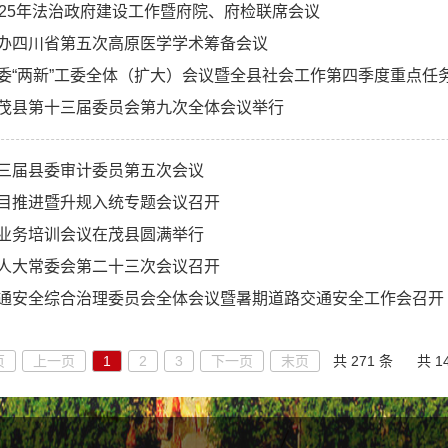
025年法治政府建设工作暨府院、府检联席会议
办四川省第五次高原医学学术筹备会议
委“两新”工委全体（扩大）会议暨全县社会工作第四季度重点任
茂县第十三届委员会第九次全体会议举行
三届县委审计委员第五次会议
目推进暨升规入统专题会议召开
业务培训会议在茂县圆满举行
人大常委会第二十三次会议召开
通安全综合治理委员会全体会议暨暑期道路交通安全工作会召开
页
上一页
1
2
3
下一页
末页
共 271 条
共 1