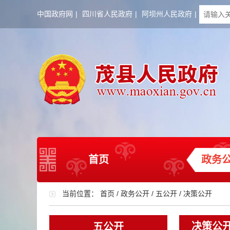
中国政府网
|
四川省人民政府
|
阿坝州人民政府
|
首页
政务
当前位置：
首页
/
政务公开
/
五公开
/
决策公开
决策公
五公开