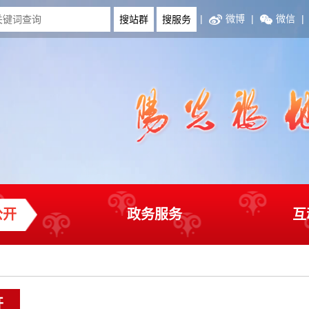
|
微博
|
微信
|
公开
政务服务
互
开