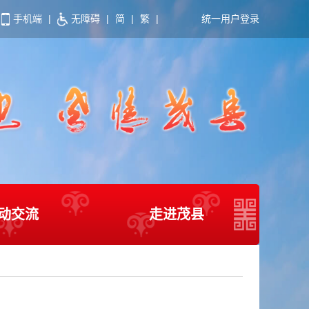
手机端
|
无障碍
|
简
|
繁
|
统一用户登录
动交流
走进茂县