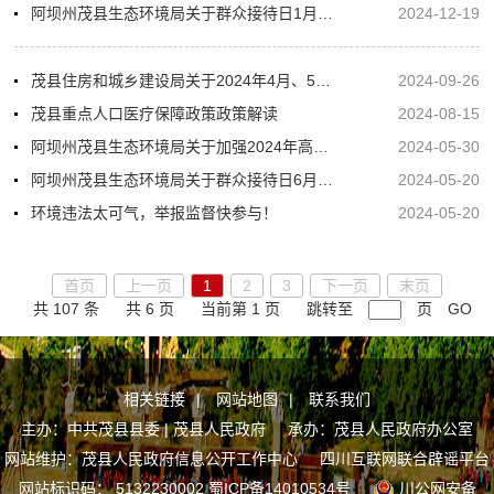
阿坝州茂县生态环境局关于群众接待日1月接待安排
2024-12-19
茂县住房和城乡建设局关于2024年4月、5月、6月、7月自来水水质检测报告的公示
2024-09-26
茂县重点人口医疗保障政策政策解读
2024-08-15
阿坝州茂县生态环境局关于加强2024年高、中考期间噪声污染监督管理工作的通告
2024-05-30
阿坝州茂县生态环境局关于群众接待日6月接待安排
2024-05-20
环境违法太可气，举报监督快参与！
2024-05-20
首页
上一页
1
2
3
下一页
末页
共 107 条
共 6 页
当前第 1 页
跳转至
页
GO
相关链接
|
网站地图
|
联系我们
主办：中共茂县县委 | 茂县人民政府 承办：茂县人民政府办公室
网站维护：茂县人民政府信息公开工作中心
四川互联网联合辟谣平台
网站标识码： 5132230002
蜀ICP备14010534号
川公网安备