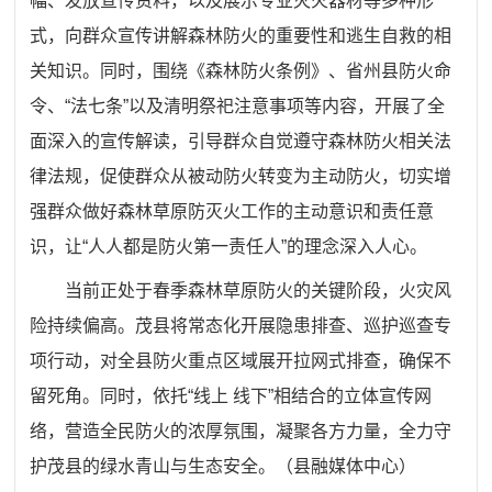
幅、发放宣传资料，以及展示专业灭火器材等多种形
式，向群众宣传讲解森林防火的重要性和逃生自救的相
关知识。同时，围绕《森林防火条例》、省州县防火命
令、
“
法七条
”
以及清明祭祀注意事项等内容，开展了全
面深入的宣传解读，引导群众自觉遵守森林防火相关法
律法规，促使群众从被动防火转变为主动防火，切实增
强群众做好森林草原防灭火工作的主动意识和责任意
识，让
“
人人都是防火第一责任人
”
的理念深入人心。
当前正处于春季森林草原防火的关键阶段，火灾风
险持续偏高。茂县
将
常态化开展隐患排查、巡护巡查专
项行动，对全县防火重点区域展开拉网式排查，确保不
留死角。同时，依托
“
线上 线下
”
相结合的立体宣传网
络，营造全民防火的浓厚氛围，凝聚各方力量，全力守
护茂县的绿水青山与生态安全。（县融媒体中心）