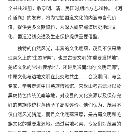
全书共28册，收录明、清、民国时期地方志28种。《河
南道卷》的发布，将为挖掘蜀道文化的内涵与当代价
值，提供更多文献资料，为深入研究蜀道历史地理文
化、蜀道沿线交通及生态保护提供重要借鉴。
独特的自然风光，丰富的文化底蕴，茂县不仅是地
理意义上的
“
生态屏障
”
，也是古蜀文明的
“
重要发祥地
”
，
羌族文化的
“
核心传承地
”
，还是贯通南北的
“
文明走廊
”
，
中原文化与边地文明在此交融共生……会议期间，与会
专家、学者走进中国羌族博物馆、营盘山考古遗址以及
黑虎特色传统羌寨等地，对茂县的文化资源以及保存完
好的羌族传统村落给予了高度评价。他们认为，茂县不
仅自然风光旖旎，而且文化底蕴深厚，是古蜀文明和羌
族文化的重要发源地。通过实地考察，专家们对茂县的