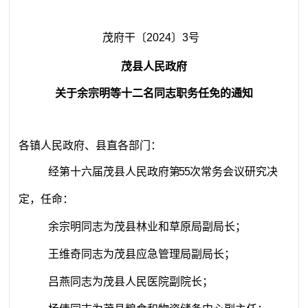
茂府干〔
20
2
4
〕
3
号
茂县人民政府
关于
余宗明等十二名
同志
职务任免
的通知
各镇人民政府、县直各部门：
经第十
六
届茂县人民政府
第
55
次常务会议研究决
定，
任命：
余宗明同志为茂县林业和草原局副局长；
王维奇同志为茂县应急管理局副局长；
吕燕同志为茂县人民医院副院长；