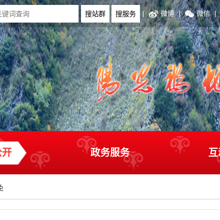
|
微博
|
微信
|
公开
政务服务
互
免