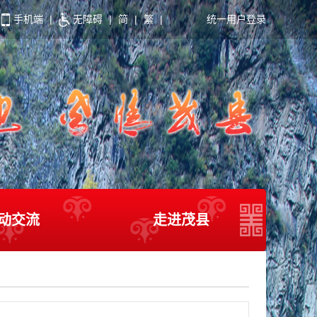
手机端
|
无障碍
|
简
|
繁
|
统一用户登录
动交流
走进茂县