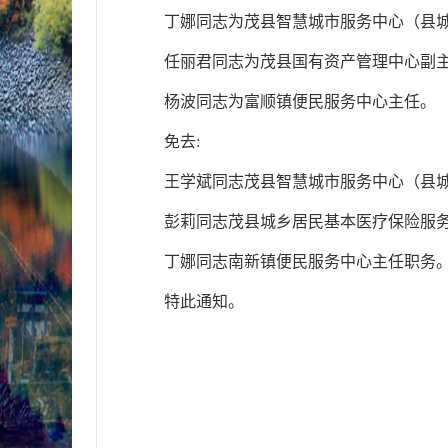
丁娜同志为
茂
县
智慧城市服务中心（县
任丽君同志
为
茂县国有资产管理中心副
杨波同志
为
富顺镇便民服务中心主任。
免去
:
王学斌同志
茂
县
智慧城市服务中心（县
彭莉同志茂县城乡居民基本医疗保险服
丁娜同志南新镇便民服务中心主任职务
特此通知。