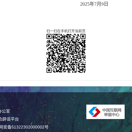
202
5
年
7月9日
扫一扫在手机打开当前页
办公室
合辟谣平台
安备51322302000002号