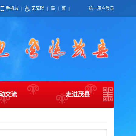
手机端
|
无障碍
|
简
|
繁
|
统一用户登录
动交流
走进茂县