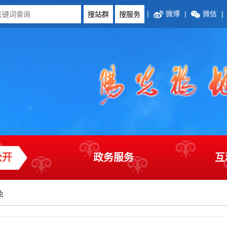
|
微博
|
微信
|
公开
政务服务
互
免