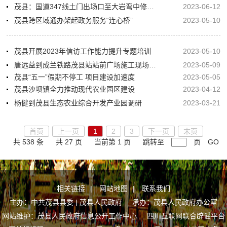
茂县：国道347线土门出场口至大岩弯中修工程正式开工
2023-06-12
茂县跨区域通办架起政务服务“连心桥”
2023-05-10
茂县开展2023年信访工作能力提升专题培训
2023-05-10
唐远益到成兰铁路茂县站站前广场施工现场督导检查工作
2023-05-09
茂县“五一”假期不停工 项目建设加速度
2023-05-05
茂县沙坝镇全力推动现代农业园区建设
2023-04-12
杨健到茂县生态农业综合开发产业园调研
2023-03-21
首页
上一页
1
2
3
下一页
末页
共 538 条
共 27 页
当前第 1 页
跳转至
页
GO
相关链接
|
网站地图
|
联系我们
主办：中共茂县县委 | 茂县人民政府 承办：茂县人民政府办公室
网站维护：茂县人民政府信息公开工作中心
四川互联网联合辟谣平台