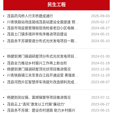
民生工程
茂县药沟桥人行天桥建成通行
2025-09-03
川青铁路站场连接线茂县站建设全面提速 预计6月建成通车
2025-02-17
茂县市场监督管理局现场检查老旧小区电梯安装
2024-08-27
茂县土门镇多措并举有序推进项目建设
2024-05-21
茂县赤不苏镇管道分布式光伏发电项目一期工程顺利完工
2024-05-10
杨健到渭门镇调研屋顶分布式光伏发电项目工作推进情况
2024-01-30
茂县全力推动乡村振兴工作再上新台阶
2024-01-18
杨健到渭门镇调研屋顶光伏项目推进情况
2023-12-05
川青铁路镇江关至青白江段开通运营 黄强宣布开通
2023-11-29
茂县河西片区智慧停车场提升改造顺利完成招投标工作
2023-08-07
杨健到凤仪镇、富顺镇督导项目推进情况
2023-07-11
茂县云上“清风”激发以工代赈“廉动力”
2023-06-27
茂县赤不苏镇：建设农村道路 助力乡村振兴
2023-06-21