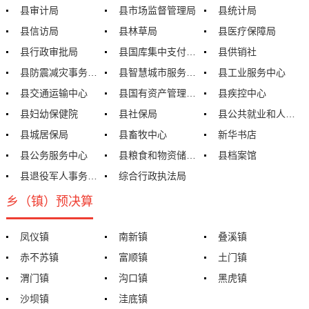
县审计局
县市场监督管理局
县统计局
县信访局
县林草局
县医疗保障局
县行政审批局
县国库集中支付中心
县供销社
县防震减灾事务中心
县智慧城市服务中心
县工业服务中心
县交通运输中心
县国有资产管理中心
县疾控中心
县妇幼保健院
县社保局
县公共就业和人才交流服务局
县城居保局
县畜牧中心
新华书店
县公务服务中心
县粮食和物资储备中心
县档案馆
县退役军人事务管理局
综合行政执法局
乡（镇）预决算
凤仪镇
南新镇
叠溪镇
赤不苏镇
富顺镇
土门镇
渭门镇
沟口镇
黑虎镇
沙坝镇
洼底镇