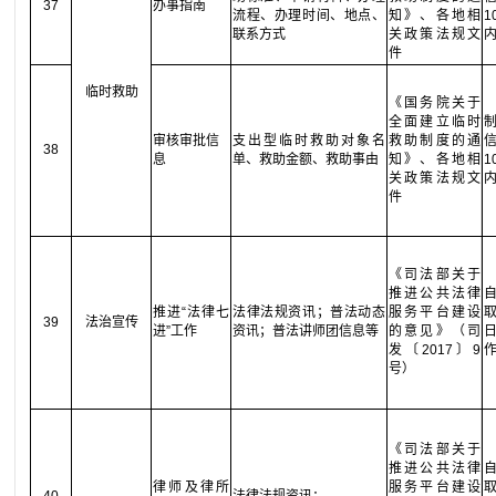
37
办事指南
流程、办理时间、地点、
知》、各地相
联系方式
关政策法规文
件
临时救助
《国务院关于
全面建立临时
审核审批信
支出型临时救助对象名
救助制度的通
38
息
单、救助金额、救助事由
知》、各地相
关政策法规文
件
《司法部关于
推进公共法律
推进“法律七
法律法规资讯；普法动态
服务平台建设
39
法治宣传
进”工作
资讯；普法讲师团信息等
的意见》（司
发〔2017〕9
号）
《司法部关于
推进公共法律
律师及律所
服务平台建设