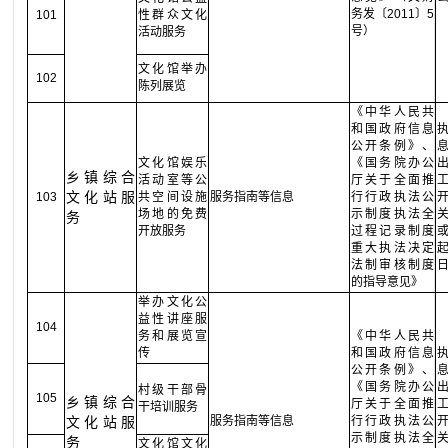
务发〔2011〕5
101
性群众文化
号）
活动服务
文化馆举办
102
陈列展览
《中华人民共
和国政府信息
公开条例》、
文化馆娱乐
《国务院办公
乡镇综合
活动室等公
厅关于全面推
文化站服
103
共空间设施
服务指南等信息
行行政执法公
场地的免费
示制度执法全
务
开放服务
过程记录制度
重大执法决定
法制审核制度
的指导意见》
举办文化公
益性讲座服
104
务和展览宣
《中华人民共
传
和国政府信息
公开条例》、
《国务院办公
村级干部骨
105
乡镇综合
厅关于全面推
干培训服务
文化站服
服务指南等信息
行行政执法公
示制度执法全
务
文化馆文化