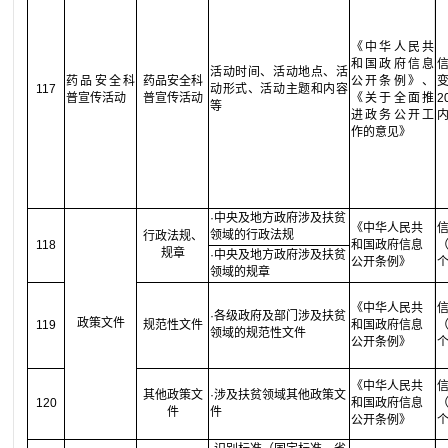
《中华人民共
和国政府信息
活动时间、活动地点、活
药品安全科
药品安全科
公开条例》、
117
动形式、活动主题和内容
普宣传活动
普宣传活动
《关于全面推
等
进政务公开工
作的意见》
·中央及地方政府涉及扶贫
《中华人民共
领域的行政法规
行政法规、
118
和国政府信息
（
规章
·中央及地方政府涉及扶贫
公开条例》
领域的规章
《中华人民共
·各级政府及部门涉及扶贫
政策文件
119
规范性文件
和国政府信息
（
领域的规范性文件
公开条例》
《中华人民共
其他政策文
·涉及扶贫领域其他政策文
120
和国政府信息
（
件
件
公开条例》