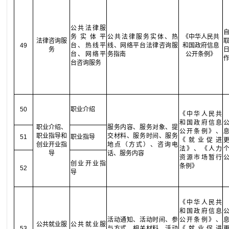
公共法律服
务实体平
公共法律服务实体、热
《中华人民共
法律咨询服
49
台、热线平
线、网络平台法律咨询服
和国政府信息
务
台、网络平
务指南
公开条例》
台咨询服务
50
职业介绍
《中华人民共
和国政府信息
职业介绍、
服务内容、服务对象、提
公开条例》、
职业指导和
交材料、服务时间、服务
51
职业指导
《就业促进
创业开业指
地点（方式）、咨询电
法》、《人力
导
话、服务内容
资源市场暂行
创业开业指
条例》
52
导
《中华人民共
和国政府信息
活动通知、活动时间、参
公开条例》、
公共就业服
公共就业服
53
与方式、相关材料、活动
《就业促进