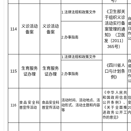
号）
《卫生部关
1.法律法规和政策文件
于组织义诊
活动实行备
义诊活动
义诊活动
114
案管理的通
备案
备案
知》（卫医
2.办事指南
发〔2011〕
365号）
1.法律法规和政策文件
《四川省人
生育服务
生育服务
115
口与计划条
证办理
证办理
2.办事指南
例》
《中华人民共
和国政府信息
活动时间、活动地点、活
食品安全科
食品安全科
公开条例》、
116
动形式、活动主题和内容
普宣传活动
普宣传活动
《关于全面推
等
进政务公开工
作的意见》