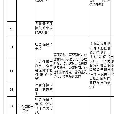
接续申请
法》、《劳动
保险条例》
多重养老保
90
险关系个人
账户退费
《中华人民共
社会保障卡
91
和国政府信息
申领
公开条例》、
事项名称、事项简述、办
《社会保险
理材料、办理方式、办理
法》、《人力
社会保障卡
时限、结果送达、收费依
资源和社会保
启用（含社
据及标准、办事时间、办
障部关于印发
92
会保障卡银
理机构及地点、咨询查询
“中华人民共和
行账户激
途径、监督投诉渠道
国社会保障卡”
活）
管理办法的通
社会保障卡
知》
93
应用状态查
询
社会保障卡
信息变更
94
社会保障卡
（非关键信
服务
息）