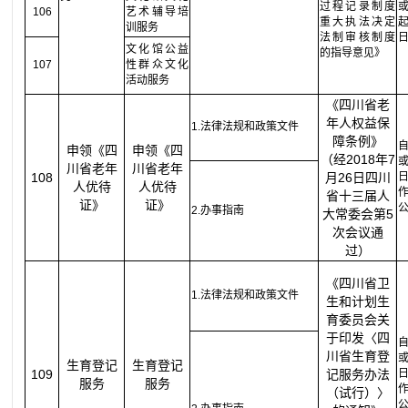
过程记录制度
106
艺术辅导培
重大执法决定
训服务
法制审核制度
文化馆公益
的指导意见》
107
性群众文化
活动服务
《四川省老
年人权益保
1.法律法规和政策文件
障条例》
申领《四
申领《四
（经2018年7
川省老年
川省老年
108
月26日四川
人优待
人优待
省十三届人
证》
证》
2.办事指南
大常委会第5
次会议通
过）
《四川省卫
1.法律法规和政策文件
生和计划生
育委员会关
于印发〈四
川省生育登
生育登记
生育登记
109
记服务办法
服务
服务
（试行）〉