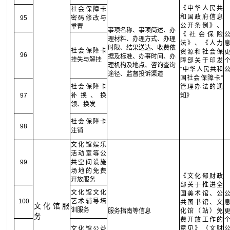
《中华人民共
社会保障卡
和国政府信息
95
密码修改与
公开条例》、
重置
事项名称、事项简述、办
《社会保险
理材料、办理方式、办理
法》、《人力
时限、结果送达、收费依
社会保障卡
资源和社会保
96
据及标准、办事时间、办
挂失与解挂
障部关于印发
理机构及地点、咨询查询
“中华人民共和
途径、监督投诉渠道
国社会保障卡”
社会保障卡
管理办法的通
97
补换、换
知》
领、换发
社会保障卡
98
注销
文化馆娱乐
活动室等公
99
共空间设施
场地的免费
《文化部财政
开放服务
部关于推进全
文化馆文化
国美术馆、公
100
艺术辅导培
共图书馆、文
文化馆服
训服务
服务指南等信息
化馆（站）免
务
费开放工作的
意见》（文财
文化馆公益