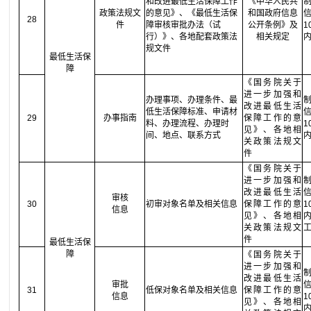
和改进最低生活保障工作
《中华人民共
政策法规文
的意见》、《最低生活保
和国政府信息
28
件
障审核审批办法（试
公开条例》及
行）》、各地配套政策法
相关规定
规文件
最低生活保
障
《国务院关于
进一步加强和
办理事项、办理条件、最
改进最低生活
低生活保障标准、申请材
29
办事指南
保障工作的意
料、办理流程、办理时
见》、各地相
间、地点、联系方式
关政策法规文
件
《国务院关于
进一步加强和
改进最低生活
审核
30
初审对象名单及相关信息
保障工作的意
信息
见》、各地相
关政策法规文
件
最低生活保
障
《国务院关于
进一步加强和
改进最低生活
审批
31
低保对象名单及相关信息
保障工作的意
信息
见》、各地相