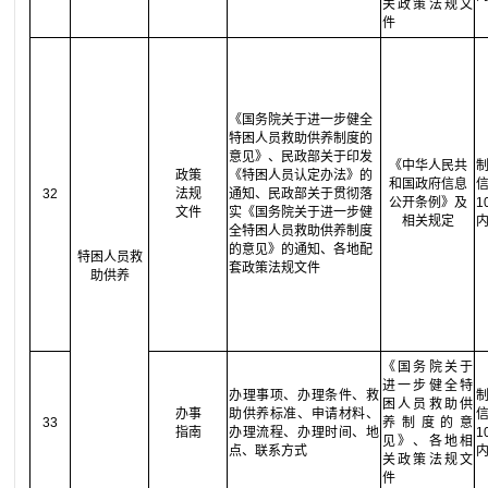
关政策法规文
件
《国务院关于进一步健全
特困人员救助供养制度的
意见》、民政部关于印发
《中华人民共
政策
《特困人员认定办法》的
和国政府信息
32
法规
通知、民政部关于贯彻落
公开条例》及
文件
实《国务院关于进一步健
相关规定
全特困人员救助供养制度
的意见》的通知、各地配
特困人员救
套政策法规文件
助供养
《国务院关于
进一步健全特
办理事项、办理条件、救
困人员救助供
办事
助供养标准、申请材料、
33
养制度的意
指南
办理流程、办理时间、地
见》、各地相
点、联系方式
关政策法规文
件