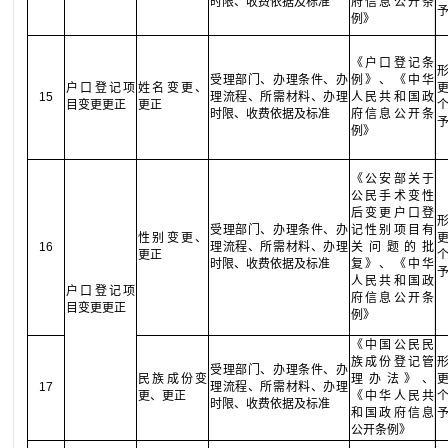
时限、收费依据及标准
府信息公开条
例》
《户口登记条
受理部门、办理条件、办
例》、《中华
户口登记项
姓名变更、
15
理流程、所需材料、办理
人民共和国政
目变更更正
更正
时限、收费依据及标准
府信息公开条
例》
《公安部关于
公民手术变性
后变更户口登
受理部门、办理条件、办
记性别项目有
性别变更、
16
理流程、所需材料、办理
关问题的批
更正
时限、收费依据及标准
复》、《中华
人民共和国政
户口登记项
府信息公开条
目变更更正
例》
《中国公民民
族成份登记管
受理部门、办理条件、办
民族成份变
理办法》、
17
理流程、所需材料、办理
更、更正
《中华人民共
时限、收费依据及标准
和国政府信息
公开条例》