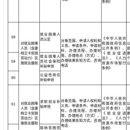
条例》
就业困难人
58
《中华人民共
员认定
对象范围、申请人权利和
对就业困难
和国政府信息
义务、申请条件、申请材
人员（含建
公开条例》、
料、办理流程、办理时
档立卡贫困
《就业促进
限、办理地点（方式）、
就业困难人
劳动力）实
法》、《人力
办理结果告知方式、咨询
59
员社会保险
施就业援助
资源市场暂行
电话
补贴申领
条例》
公益性岗位
60
补贴申领
《中华人民共
对象范围、申请人权利和
求职创业补
对就业困难
和国政府信息
61
义务、申请条件、申请材
贴申领
人员（含建
公开条例》、
料、办理流程、办理时
档立卡贫困
《就业促进
限、办理地点（方式）、
劳动力）实
法》、《人力
办理结果告知方式、咨询
施就业援助
资源市场暂行
电话
吸纳贫困劳
条例》