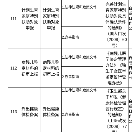
完善计划生
1.法律法规和政策文件
计划生育
计划生育
育家庭特别
家庭特别
家庭特别
扶助对象具
111
扶助对象
扶助对象
体确认条件
申报
申报
的通知》
（国人口发
2.办事指南
〔2008〕60
号）
《病残儿医
1.法律法规和政策文件
学鉴定管理
病残儿鉴
病残儿鉴
办法》《独
112
定材料的
定材料的
生子女医学
初审上报
初审上报
鉴定暂行管
2.办事指南
理办法》
1.法律法规和政策文件
《卫生部关
于印发〈健
康体检管理
外出健康
外出健康
暂行规定〉
113
体检备案
体检备案
的通知》
2.办事指南
（卫医政发
〔2009〕77