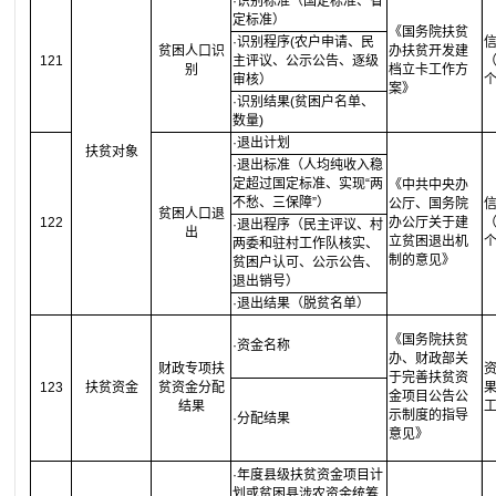
·识别标准（国定标准、省
定标准）
《国务院扶贫
·识别程序(农户申请、民
贫困人口识
办扶贫开发建
121
主评议、公示公告、逐级
（
别
档立卡工作方
审核）
案》
·识别结果(贫困户名单、
数量)
·退出计划
扶贫对象
·退出标准（人均纯收入稳
定超过国定标准、实现“两
《中共中央办
不愁、三保障”）
公厅、国务院
贫困人口退
122
办公厅关于建
（
·退出程序（民主评议、村
出
立贫困退出机
两委和驻村工作队核实、
制的意见》
贫困户认可、公示公告、
退出销号）
·退出结果（脱贫名单）
《国务院扶贫
·资金名称
办、财政部关
财政专项扶
于完善扶贫资
123
扶贫资金
贫资金分配
果
金项目公告公
结果
示制度的指导
·分配结果
意见》
·年度县级扶贫资金项目计
划或贫困县涉农资金统筹