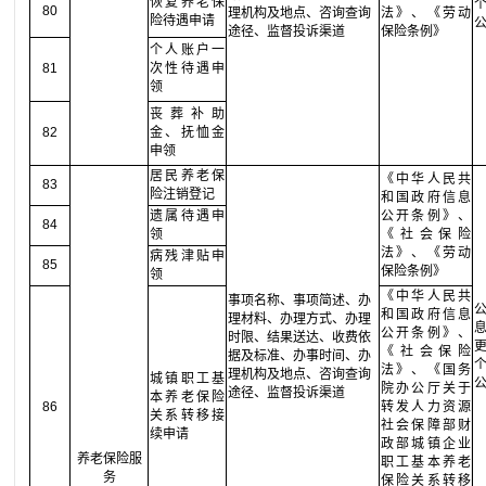
恢复养老保
80
理机构及地点、咨询查询
法》、《劳动
险待遇申请
途径、监督投诉渠道
保险条例》
个人账户一
81
次性待遇申
领
丧葬补助
82
金、抚恤金
申领
居民养老保
《中华人民共
83
险注销登记
和国政府信息
遗属待遇申
公开条例》、
84
领
《社会保险
法》、《劳动
病残津贴申
85
保险条例》
领
《中华人民共
事项名称、事项简述、办
和国政府信息
理材料、办理方式、办理
公开条例》、
时限、结果送达、收费依
《社会保险
据及标准、办事时间、办
法》、《国务
理机构及地点、咨询查询
城镇职工基
院办公厅关于
途径、监督投诉渠道
本养老保险
86
转发人力资源
关系转移接
社会保障部财
续申请
政部城镇企业
养老保险服
职工基本养老
务
保险关系转移