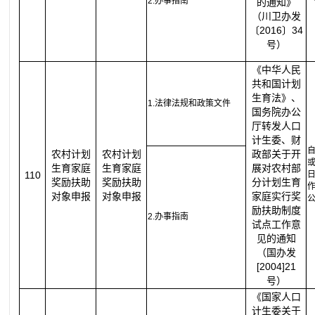
2.办事指南
的通知》
（川卫办发
〔2016〕34
号）
《中华人民
共和国计划
生育法》、
1.法律法规和政策文件
国务院办公
厅转发人口
计生委、财
农村计划
农村计划
政部关于开
生育家庭
生育家庭
展对农村部
110
奖励扶助
奖励扶助
分计划生育
对象申报
对象申报
家庭实行奖
励扶助制度
2.办事指南
试点工作意
见的通知
（国办发
[2004]21
号）
《国家人口
计生委关于