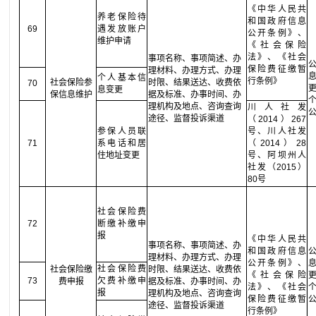
《中华人民共
养老保险待
和国政府信息
69
遇发放账户
公开条例》、
维护申请
《社会保险
法》、《社会
事项名称、事项简述、办
保险费征缴暂
理材料、办理方式、办理
个人基本信
行条例》
社会保险参
时限、结果送达、收费依
70
息变更
保信息维护
据及标准、办事时间、办
理机构及地点、咨询查询
川人社发
途径、监督投诉渠道
（2014）267
参保人员联
号、川人社发
71
系电话和居
（2014）28
住地址变更
号、阿坝州人
社发（2015）
80号
社会保险费
72
断缴补缴申
报
《中华人民共
事项名称、事项简述、办
和国政府信息
理材料、办理方式、办理
公开条例》、
社会保险费
社会保险缴
时限、结果送达、收费依
《社会保险
73
欠费补缴申
费申报
据及标准、办事时间、办
法》、《社会
报
理机构及地点、咨询查询
保险费征缴暂
途径、监督投诉渠道
行条例》