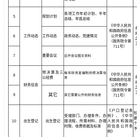
各项工作年初计划、半年
5
规划计划
总结、年底总结
《中华人民共
和国政府信息
6
工作动态
工作动态
政务动态、党建情况
公开条例》
（国务院令第
711号）
7
重要会议
召开会议图文资料
预决算及三
每年财务室编制的预决算信
《中华人民共
8
公经费
息
和国政府信息
财务信息
公开条例》
（国务院令第
其它
9
其它需要公开的财务信息
711号）
《户口登记条
受理部门、办理条件、办
例》、《中华
10
出生登记
出生登记
理流程、所需材料、办理
人民共和国政
时限、收费依据及标准
府信息公开条
例》