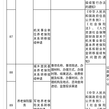
接续暂行办法
的通知》
《中华人民共
和国政府信息
公开条例》、
《社会保险
法》、《人力
机关事业单
资源社会保障
位养老保险
87
部财政部关于
关系转移接
机关事业单位
续申请
基本养老保险
关系和职业年
金转移接续有
关问题的通
知》
事项名称、事项简述、办
城乡居民基
理材料、办理方式、办理
本养老保险
88
时限、结果送达、收费依
关系转移接
据及标准、办事时间、办
续申请
理机构及地点、咨询查询
途径、监督投诉渠道
《中华人民共
和国政府信息
养老保险服
军地养老保
公开条例》、
89
务
险关系转移
《社会保险