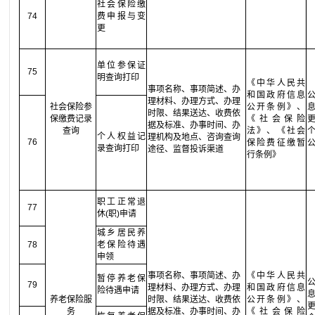
社会保险缴
74
费申报与变
更
单位参保证
75
明查询打印
《中华人民共
事项名称、事项简述、办
和国政府信息
理材料、办理方式、办理
社会保险参
公开条例》、
时限、结果送达、收费依
保缴费记录
《社会保险
据及标准、办事时间、办
查询
法》、《社会
个人权益记
理机构及地点、咨询查询
76
保险费征缴暂
录查询打印
途径、监督投诉渠道
行条例》
职工正常退
77
休(职)申请
城乡居民养
78
老保险待遇
申领
事项名称、事项简述、办
《中华人民共
暂停养老保
79
理材料、办理方式、办理
和国政府信息
险待遇申请
养老保险服
时限、结果送达、收费依
公开条例》、
务
据及标准、办事时间、办
《社会保险