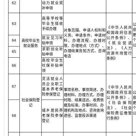
62
动力就业奖
补申领
高等学校等
63
毕业生接收
《中华人民共
手续办理
对象范围、申请人权利和
和国政府信息
义务、申请条件、申请材
就业见习补
公开条例》、
64
高校毕业生
料、办理流程、办理时
贴申领
《就业促进
就业服务
限、办理地点（方式）、
法》、《人力
求职创业补
办理结果告知方式、咨询
65
资源市场暂行
贴申领
电话
条例》
高校毕业生
66
社保补贴申
领
灵活就业人
员企业职工
67
《中华人民共
基本养老保
事项名称、事项简述、办
和国政府信息
险参保登记
理材料、办理方式、办理
公开条例》、
社会保险登
时限、结果送达、收费依
《社会保险
记
据及标准、办事时间、办
法》、《社会
城乡居民养
理机构及地点、咨询查询
保险费征缴暂
68
老保险参保
途径、监督投诉渠道
行条例》
登记