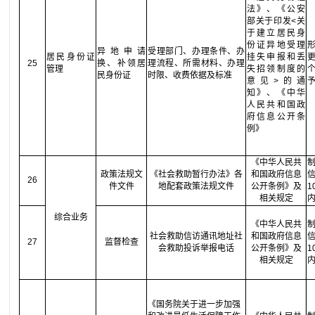
法》、《公安
部关于印发<关
于建立居民身
份证异地受理
异地申请
受理部门、办理条件、办
居民身份证
挂失申报和丢
25
换、补领居
理流程、所需材料、办理
管理
失招领制度的
民身份证
时限、收费依据及标准
意见>的通
知》、《中华
人民共和国政
府信息公开条
例》
《中华人民共
政策法规文
《社会救助暂行办法》各
和国政府信息
26
件文件
地配套政策法规文件
公开条例》及
相关规定
综合业务
《中华人民共
社会救助信访通讯地址社
和国政府信息
27
监督检查
会救助投诉举报电话
公开条例》及
相关规定
《国务院关于进一步加强