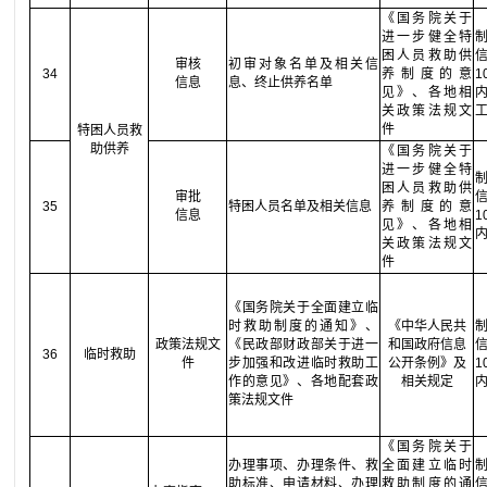
《国务院关于
进一步健全特
困人员救助供
审核
初审对象名单及相关信
34
养制度的意
信息
息、终止供养名单
见》、各地相
关政策法规文
件
特困人员救
助供养
《国务院关于
进一步健全特
困人员救助供
审批
35
特困人员名单及相关信息
养制度的意
信息
见》、各地相
关政策法规文
件
《国务院关于全面建立临
时救助制度的通知》、
《中华人民共
政策法规文
《民政部财政部关于进一
和国政府信息
36
临时救助
件
步加强和改进临时救助工
公开条例》及
作的意见》、各地配套政
相关规定
策法规文件
《国务院关于
办理事项、办理条件、救
全面建立临时
助标准、申请材料、办理
救助制度的通