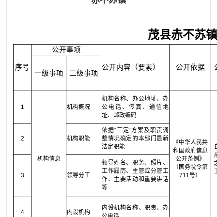
赤不苏镇
茂县赤不苏
公开事项
序号
公开内容（要素）
公开依据
一级事项
二级事项
机构名称、办公地址、办
1
机构概况
公电话、传真、通信地
址、邮政编码
依据“三定”方案及职责调
2
机构职能
整情况确定的本部门最新
《中华人民共
法定职能
和国政府信息
机构信息
公开条例》
领导姓名、职务、照片、
（国务院令第
工作履历、主管或分管工
3
领导分工
711号）
作、主要活动和重要讲话
等
内设机构名称、职责、办
4
内设机构
公电话