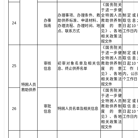
《国务院关
于进一步健
办理事项、办理条件、救
全特困人员
制定或
办事
助供养标准、申请材料、
救助供养制
取信息
24
指南
办理流程、办理时间、地
度的意
日起10
点、联系方式
见》、各地
工作日内
相关政策法
规文件
《国务院关
于进一步健
制定或
全特困人员
取信息
审核
初审对象名单及相关信
救助供养制
日起10
25
信息
息、终止供养名单
度的意
工作
见》、各地
内，公示
相关政策法
个工作日
规文件
特困人员
救助供养
《国务院关
于进一步健
全特困人员
制定或
审批
救助供养制
取信息
26
特困人员名单及相关信息
信息
度的意
日起10
见》、各地
工作日内
相关政策法
规文件