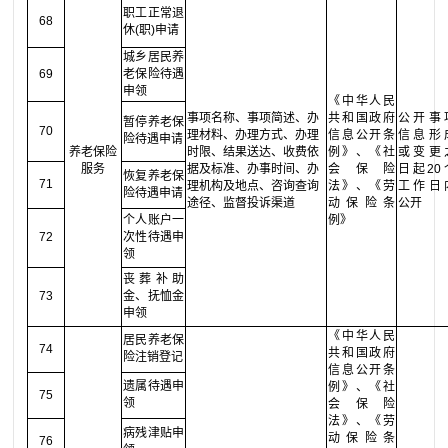
职工正常退
68
休(职)申请
城乡居民养
69
老保险待遇
申领
《中华人民
事项名称、事项简述、办
共和国政府
公开事
暂停养老保
70
理材料、办理方式、办理
信息公开条
信息形
险待遇申请
养老保险
时限、结果送达、收费依
例》、《社
或变更
服务
据及标准、办事时间、办
会保险
日起20
恢复养老保
71
理机构及地点、咨询查询
法》、《劳
工作日
险待遇申请
途径、监督投诉渠道
动保险条
公开
个人账户一
例》
72
次性待遇申
领
丧葬补助
73
金、抚恤金
申领
《中华人民
居民养老保
74
共和国政府
险注销登记
信息公开条
遗属待遇申
例》、《社
75
领
会保险
法》、《劳
病残津贴申
动保险条
76