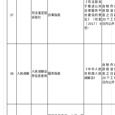
《司法部关
于推进公共
自制作
法律服务平
获取该
司法鉴定投
37
办事指南
台建设的意
息之日
诉指引
见》（司发
20个工
〔2017〕9
日内公开
号）
自制作
《中华人民
获取该
人民调解业
38
人民调解
服务指南
共和国人民
息之日
务信息查询
调解法》
20个工
日内公开