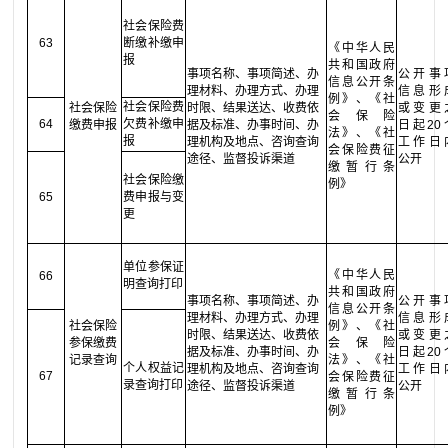
社会保险费
63
断缴补缴申
《中华人民
报
共和国政府
事项名称、事项简述、办
公开事
信息公开条
理材料、办理方式、办理
信息形
例》、《社
社会保险费
社会保险
时限、结果送达、收费依
或变更
会保险
64
欠费补缴申
缴费申报
据及标准、办事时间、办
日起20
法》、《社
报
理机构及地点、咨询查询
工作日
会保险费征
途径、监督投诉渠道
公开
缴暂行条
社会保险缴
例》
65
费申报与变
更
单位参保证
《中华人民
66
明查询打印
共和国政府
事项名称、事项简述、办
公开事
信息公开条
理材料、办理方式、办理
信息形
社会保险
例》、《社
时限、结果送达、收费依
或变更
参保缴费
会保险
据及标准、办事时间、办
日起20
记录查询
法》、《社
个人权益记
理机构及地点、咨询查询
工作日
67
会保险费征
录查询打印
途径、监督投诉渠道
公开
缴暂行条
例》