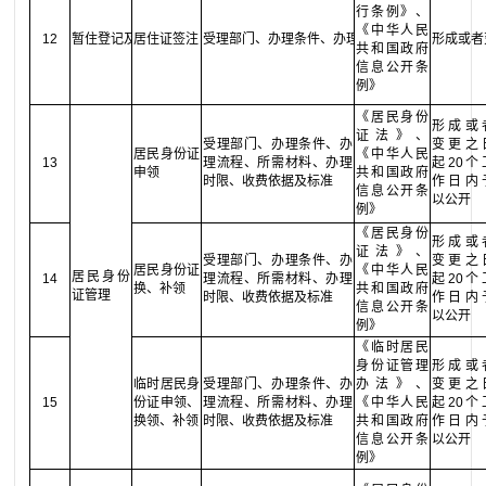
行条例》、
《中华人民
12
暂住登记及居住证管理
居住证签注
受理部门、办理条件、办理流程、所需材料、办
形成或者
共和国政府
信息公开条
例》
《居民身份
形成或
证法》、
受理部门、办理条件、办
变更之
居民身份证
《中华人民
13
理流程、所需材料、办理
起20个
申领
共和国政府
时限、收费依据及标准
作日内
信息公开条
以公开
例》
《居民身份
形成或
证法》、
受理部门、办理条件、办
变更之
居民身份证
《中华人民
居民身份
14
理流程、所需材料、办理
起20个
换、补领
共和国政府
证管理
时限、收费依据及标准
作日内
信息公开条
以公开
例》
《临时居民
身份证管理
形成或
临时居民身
受理部门、办理条件、办
办法》、
变更之
15
份证申领、
理流程、所需材料、办理
《中华人民
起20个
换领、补领
时限、收费依据及标准
共和国政府
作日内
信息公开条
以公开
例》