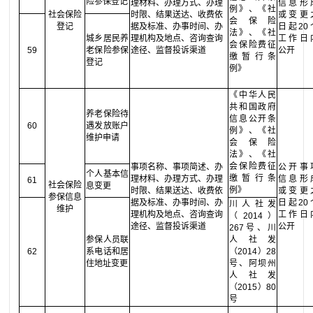
险参保登记
理材料、办理方式、办理
信息形
例》、《社
社会保险
时限、结果送达、收费依
或变更
会保险
登记
据及标准、办事时间、办
日起20
法》、《社
城乡居民养
理机构及地点、咨询查询
工作日
会保险费征
59
老保险参保
途径、监督投诉渠道
公开
缴暂行条
登记
例》
《中华人民
共和国政府
养老保险待
信息公开条
60
遇发放账户
例》、《社
维护申请
会保险
法》、《社
会保险费征
事项名称、事项简述、办
公开事
个人基本信
缴暂行条
理材料、办理方式、办理
信息形
61
社会保险
息变更
例》
时限、结果送达、收费依
或变更
参保信息
据及标准、办事时间、办
日起20
川人社发
维护
理机构及地点、咨询查询
工作日
（2014）
途径、监督投诉渠道
公开
267号、川
参保人员联
人社发
62
系电话和居
（2014）28
住地址变更
号、阿坝州
人社发
（2015）80
号