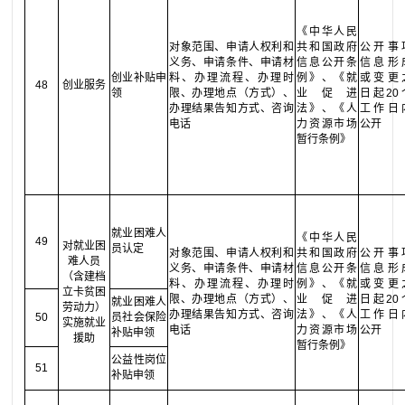
《中华人民
对象范围、申请人权利和
共和国政府
公开事
义务、申请条件、申请材
信息公开条
信息形
创业补贴申
料、办理流程、办理时
例》、《就
或变更
48
创业服务
领
限、办理地点（方式）、
业促进
日起20
办理结果告知方式、咨询
法》、《人
工作日
电话
力资源市场
公开
暂行条例》
就业困难人
《中华人民
49
对就业困
员认定
对象范围、申请人权利和
共和国政府
公开事
难人员
义务、申请条件、申请材
信息公开条
信息形
（含建档
料、办理流程、办理时
例》、《就
或变更
立卡贫困
限、办理地点（方式）、
业促进
日起20
就业困难人
劳动力）
办理结果告知方式、咨询
法》、《人
工作日
50
员社会保险
实施就业
电话
力资源市场
公开
补贴申领
援助
暂行条例》
公益性岗位
51
补贴申领