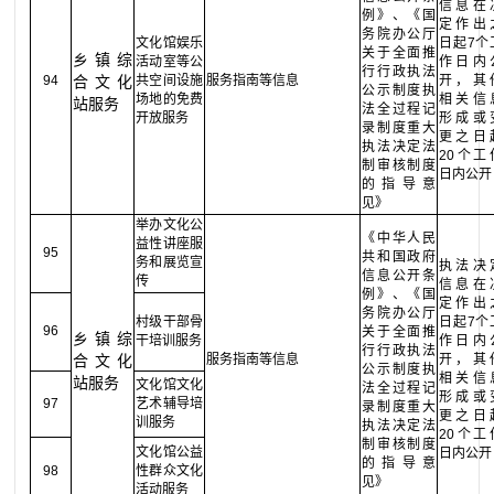
信息在
例》、《国
定作出
务院办公厅
文化馆娱乐
日起7个
关于全面推
乡镇综
活动室等公
作日内
行行政执法
94
合文化
共空间设施
服务指南等信息
开，其
公示制度执
场地的免费
相关信
站服务
法全过程记
开放服务
形成或
录制度重大
更之日
执法决定法
20个工
制审核制度
日内公开
的指导意
见》
举办文化公
《中华人民
益性讲座服
95
共和国政府
务和展览宣
执法决
信息公开条
传
信息在
例》、《国
定作出
务院办公厅
村级干部骨
日起7个
96
关于全面推
乡镇综
干培训服务
作日内
行行政执法
合文化
服务指南等信息
开，其
公示制度执
相关信
站服务
文化馆文化
法全过程记
形成或
97
艺术辅导培
录制度重大
更之日
训服务
执法决定法
20个工
制审核制度
文化馆公益
日内公开
的指导意
98
性群众文化
见》
活动服务