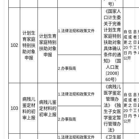
号）
《国家人
口计生委
关于完善
计划生育
1.法律法规和政策文件
自信息
计划生
计划生育
家庭特别
成或者
育家庭
家庭特别
扶助对象
更之日
102
特别扶
20个工
扶助对象
具体确认
助对象
日内予
申报
条件的通
申报
公开
知》（国
人口发
2.办事指南
〔2008〕
60号）
《病残儿
医学鉴定
1.法律法规和政策文件
自信息
病残儿
管理办
成或者
病残儿鉴
鉴定材
法》《独
更之日
103
定材料的
20个工
料的初
生子女医
初审上报
日内予
审上报
学鉴定暂
2.办事指南
公开
行管理办
法》
《卫生部
1.法律法规和政策文件