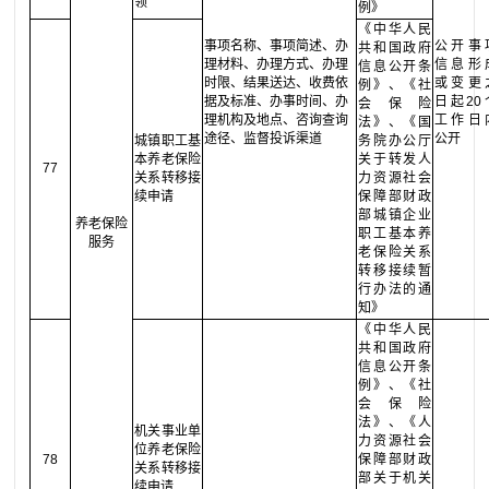
领
例》
《中华人民
事项名称、事项简述、办
公开事
共和国政府
理材料、办理方式、办理
信息形
信息公开条
时限、结果送达、收费依
或变更
例》、《社
据及标准、办事时间、办
日起20
会保险
理机构及地点、咨询查询
工作日
法》、《国
途径、监督投诉渠道
公开
城镇职工基
务院办公厅
本养老保险
关于转发人
77
关系转移接
力资源社会
续申请
保障部财政
部城镇企业
养老保险
职工基本养
服务
老保险关系
转移接续暂
行办法的通
知》
《中华人民
共和国政府
信息公开条
例》、《社
会保险
法》、《人
机关事业单
力资源社会
位养老保险
78
保障部财政
关系转移接
部关于机关
续申请