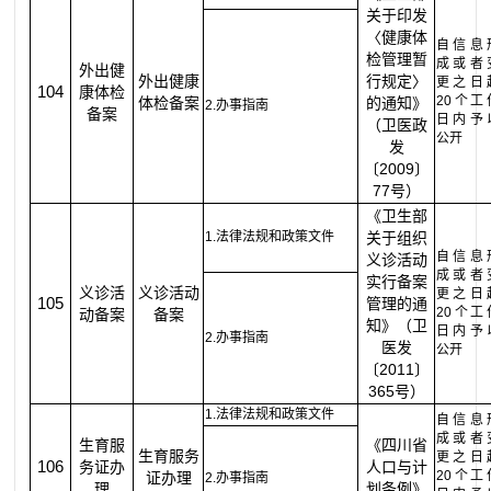
关于印发
〈健康体
自信息
检管理暂
成或者
外出健
外出健康
行规定〉
更之日
104
康体检
20个工
体检备案
的通知》
2.办事指南
备案
日内予
（卫医政
公开
发
〔2009〕
77号）
《卫生部
1.法律法规和政策文件
关于组织
自信息
义诊活动
成或者
实行备案
义诊活
义诊活动
更之日
105
管理的通
20个工
动备案
备案
知》（卫
日内予
2.办事指南
医发
公开
〔2011〕
365号）
1.法律法规和政策文件
自信息
成或者
生育服
《四川省
生育服务
更之日
106
务证办
人口与计
20个工
证办理
2.办事指南
理
划条例》