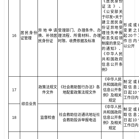
《居民身份
证法》、
《公安部关
于印发<关于
建立居民身
形成或
份证异地受
异地申请
受理部门、办理条件、办
变更之
居民身份
理挂失申报
16
换、补领居
理流程、所需材料、办理
起20个
证管理
和丢失招领
民身份证
时限、收费依据及标准
作日内
制度的意见>
以公开
的通知》、
《中华人民
共和国政府
信息公开条
例》
《中华人民
制定或
共和国政府
政策法规文
《社会救助暂行办法》各
取信息
17
信息公开条
件文件
地配套政策法规文件
日起10
例》
及相关
工作日内
规定
综合业务
《中华人民
制定或
共和国政府
社会救助信访通讯地址社
取信息
18
监督检查
信息公开条
会救助投诉举报电话
日起10
例》
及相关
工作日内
规定