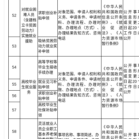
《中华人民
对就业困
对象范围、申请人权利和
共和国政府
公开事
求职创业补
难人员
52
义务、申请条件、申请材
信息公开条
信息形
贴申领
（含建档
料、办理流程、办理时
例》、《就
或变更
立卡贫困
限、办理地点（方式）、
业促进
日起20
劳动力）
办理结果告知方式、咨询
法》、《人
工作日
实施就业
电话
力资源市场
公开
吸纳贫困劳
援助
暂行条例》
53
动力就业奖
补申领
高等学校等
公开事
54
毕业生接收
《中华人民
信息形
手续办理
对象范围、申请人权利和
共和国政府
或变更
义务、申请条件、申请材
信息公开条
日起20
高校毕业
就业见习补
55
料、办理流程、办理时
例》、《就
工作日
生就业服
贴申领
限、办理地点（方式）、
业促进
公开
务
求职创业补
办理结果告知方式、咨询
法》、《人
56
贴申领
电话
力资源市场
高校毕业生
暂行条例》
57
社保补贴申
领
灵活就业人
《中华人民
员企业职工
58
共和国政府
基本养老保
事项名称、事项简述、办
公开事
信息公开条