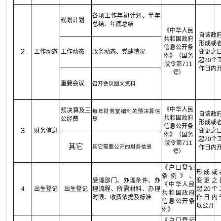
各项工作年初计划、半年
规划计划
总结、年底总结
《中华人民
自该政
共和国政府
形成或
信息公开条
2
工作动态
工作动态
政务动态、党建情况
变更之
例》（国务
起20个
院令第711
作日内
号）
重要会议
召开会议图文资料
《中华人民
预决算及三
每年财务室编制的预决算信
自该政
共和国政府
公经费
息
形成或
信息公开条
3
财务信息
变更之
例》（国务
起20个
院令第711
其它
其它需要公开的财务信息
作日内
号）
《户口登记
形成或
条例》、
受理部门、办理条件、办
变更之
《中华人民
4
出生登记
出生登记
理流程、所需材料、办理
起20个
共和国政府
时限、收费依据及标准
作日内
信息公开条
以公开
例》
《户口登记