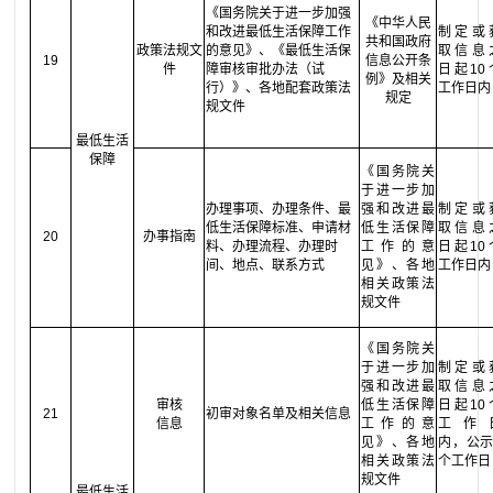
《国务院关于进一步加强
《中华人民
和改进最低生活保障工作
制定或
共和国政府
政策法规文
的意见》、《最低生活保
取信息
19
信息公开条
件
障审核审批办法（试
日起10
例》
及相关
行）》、各地配套政策法
工作日内
规定
规文件
最低生活
保障
《国务院关
于进一步加
办理事项、办理条件、最
强和改进最
制定或
低生活保障标准、申请材
低生活保障
取信息
20
办事指南
料、办理流程、办理时
工作的意
日起10
间、地点、联系方式
见》、各地
工作日内
相关政策法
规文件
《国务院关
于进一步加
制定或
强和改进最
取信息
审核
低生活保障
日起10
21
初审对象名单及相关信息
信息
工作的意
工作
见》、各地
内，公示
相关政策法
个工作日
规文件
最低生活