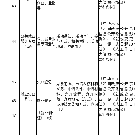
力资源市场
公开
创业开业指
43
暂行条例》
导
《中华人民
共和国政府
公开事
信息公开条
信息形
公共就业
活动通知、活动时间、参
公共就业服
例》、《就
或变更
44
服务专项
与方式、相关材料、活动
务专项活动
业促进
日起20
活动
地址、咨询电话
法》、《人
工作日
力资源市场
公开
暂行条例》
《中华人民
45
失业登记
对象范围、申请人权利和
共和国政府
公开事
义务、申请条件、申请材
信息公开条
信息形
就业失业
料、办理流程、办理时
例》、《就
或变更
登记
限、办理地点（方式）、
业促进
日起20
46
就业登记
办理结果告知方式、咨询
法》、《人
工作日
电话
力资源市场
公开
《就业创业
暂行条例》
47
证》申领