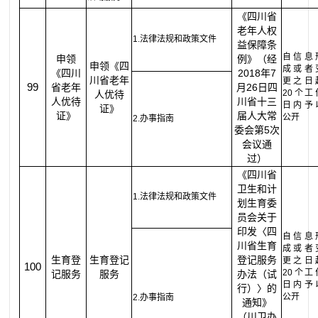
《四川省
老年人权
1.法律法规和政策文件
益保障条
自信息
申领
例》（经
申领《四
成或者
《四川
2018年7
川省老年
更之日
99
省老年
月26日四
20个工
人优待
人优待
川省十三
日内予
证》
证》
届人大常
公开
2.办事指南
委会第5次
会议通
过）
《四川省
卫生和计
1.法律法规和政策文件
划生育委
员会关于
印发〈四
自信息
川省生育
成或者
生育登
生育登记
登记服务
更之日
100
20个工
记服务
服务
办法（试
日内予
行）〉的
公开
2.办事指南
通知》
（川卫办