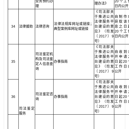
业务预约办
20个工
理办法》
理
日内公开
《司法部关
于推进公共
自制作
法律服务平
获取该
法律法规库网址或链接；
34
法律援助
法律咨询
台建设的意
息之日
典型案例库网址或链接
见》（司发
20个工
〔2017〕9
日内公开
号）
《司法部关
于推进公共
自收到
司法鉴定机
法律服务平
开申请
构及司法鉴
35
办事指南
台建设的意
日起20
定人信息查
见》（司发
工作日
询
〔2017〕9
公开
号）
《司法部关
于推进公共
自收到
法律服务平
开申请
司法鉴定咨
36
办事指南
台建设的意
日起20
询
见》（司发
工作日
〔2017〕9
公开
司法鉴定
号）
服务