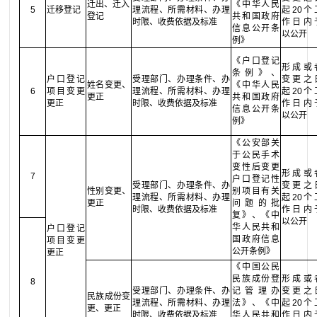
迁出、迁入
《中华人民
5
迁移登记
理流程、所需材料、办理
起20个
登记
共和国政府
时限、收费依据及标准
作日内
信息公开条
以公开
例》
《户口登记
形成或
条例》、
户口登记
受理部门、办理条件、办
变更之
姓名变更、
《中华人民
6
项目变更
理流程、所需材料、办理
起20个
更正
共和国政府
更正
时限、收费依据及标准
作日内
信息公开条
以公开
例》
《公安部关
于公民手术
变性后变更
形成或
7
户口登记性
受理部门、办理条件、办
变更之
性别变更、
别项目有关
理流程、所需材料、办理
起20个
更正
问题的批
时限、收费依据及标准
作日内
复》、《中
以公开
华人民共和
户口登记
国政府信息
项目变更
公开条例》
更正
《中国公民
民族成份登
形成或
8
受理部门、办理条件、办
记管理办
变更之
民族成份变
理流程、所需材料、办理
法》、《中
起20个
更、更正
时限、收费依据及标准
华人民共和
作日内