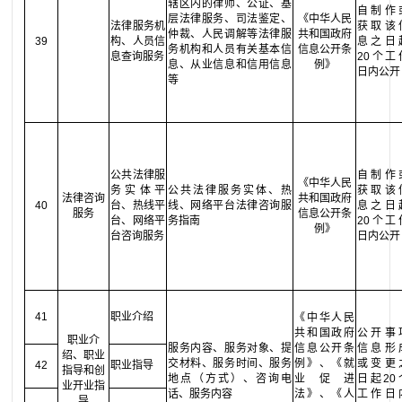
辖区内的律师、公证、基
自制作
层法律服务、司法鉴定、
《中华人民
法律服务机
获取该
仲裁、人民调解等法律服
共和国政府
39
构、人员信
息之日
务机构和人员有关基本信
信息公开条
息查询服务
20个工
息、从业信息和信用信息
例》
日内公开
等
公共法律服
自制作
《中华人民
务实体平
公共法律服务实体、热
获取该
法律咨询
共和国政府
40
台、热线平
线、网络平台法律咨询服
息之日
服务
信息公开条
台、网络平
务指南
20个工
例》
台咨询服务
日内公开
41
职业介绍
《中华人民
共和国政府
公开事
职业介
服务内容、服务对象、提
信息公开条
信息形
绍、职业
交材料、服务时间、服务
例》、《就
或变更
42
职业指导
指导和创
地点（方式）、咨询电
业促进
日起20
业开业指
话、服务内容
法》、《人
工作日
导