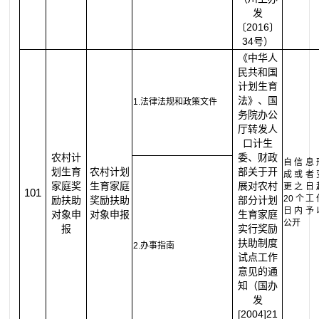
发
〔2016〕
34号）
《中华人
民共和国
计划生育
法》、国
1.法律法规和政策文件
务院办公
厅转发人
口计生
农村计
委、财政
自信息
划生育
农村计划
部关于开
成或者
家庭奖
生育家庭
展对农村
更之日
101
20个工
励扶助
奖励扶助
部分计划
日内予
对象申
对象申报
生育家庭
公开
报
实行奖励
扶助制度
2.办事指南
试点工作
意见的通
知（国办
发
[2004]21