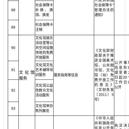
人民共和国
社会保障卡
社会保障卡”
88
补换、换
管理办法的
领、换发
通知》
社会保障卡
89
注销
文化馆娱乐
活动室等公
90
共空间设施
《文化部财
场地的免费
政部关于推
开放服务
进全国美术
公开事
文化馆文化
馆、公共图
信息形
91
艺术辅导培
书馆、文化
文化馆
或变更
训服务
服务指南等信息
馆（站）免
日起20
服务
费开放工作
工作日
的意见》
文化馆公益
公开
（文财务发
92
性群众文化
〔2011〕5
活动服务
号）
文化馆举办
93
陈列展览
《中华人民
共和国政府
执法决
信息公开条