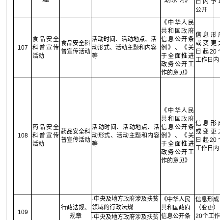
日内予
公开
《中华人民
共和国政府
信息形
食品安全
活动时间、活动地点、活
信息公开条
食品安全科
或变更
107
科普宣传
动形式、活动主题和内容
例》、《关
普宣传活动
日起20
活动
等
于全面推进
工作日内
政务公开工
作的意见》
《中华人民
共和国政府
信息形
药品安全
活动时间、活动地点、活
信息公开条
药品安全科
或变更
108
科普宣传
动形式、活动主题和内容
例》、《关
普宣传活动
日起20
活动
等
于全面推进
工作日内
政务公开工
作的意见》
·中央及地方政府涉及扶贫
《中华人民
信息形成
领域的行政法规
行政法规、
共和国政府
（变更）
109
规章
信息公开条
20个工
·中央及地方政府涉及扶贫