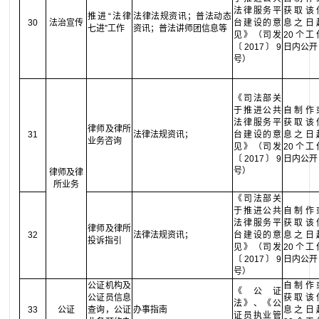
法律服务平
获取该
推进“法律
法律法规资讯；普法动态
30
法治宣传
台建设的意
息之日
七进”工作
资讯；普法讲师团信息等
见》（司发
20个工
〔2017〕9
日内公开
号）
《司法部关
于推进公共
自制作
法律服务平
获取该
律师及律所
31
法律法规资讯；
台建设的意
息之日
业务咨询
见》（司发
20个工
〔2017〕9
日内公开
号）
律师及律
所业务
《司法部关
于推进公共
自制作
法律服务平
获取该
律师及律所
32
法律法规资讯；
台建设的意
息之日
投诉指引
见》（司发
20个工
〔2017〕9
日内公开
号）
公证机构及
自制作
《公证
公证员信息
获取该
法》、《公
33
公证
查询，公证
办事指南
息之日
证员执业管