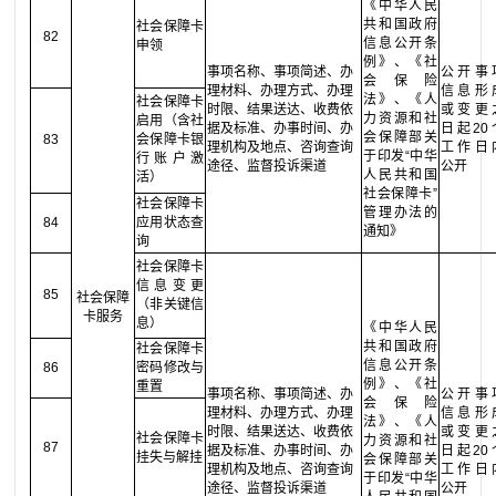
《中华人民
共和国政府
社会保障卡
82
信息公开条
申领
例》、《社
事项名称、事项简述、办
公开事
会保险
理材料、办理方式、办理
信息形
法》、《人
社会保障卡
时限、结果送达、收费依
或变更
力资源和社
启用（含社
据及标准、办事时间、办
日起20
会保障部关
83
会保障卡银
理机构及地点、咨询查询
工作日
于印发“中华
行账户激
途径、监督投诉渠道
公开
人民共和国
活）
社会保障卡”
社会保障卡
管理办法的
84
应用状态查
通知》
询
社会保障卡
信息变更
85
社会保障
（非关键信
卡服务
息）
《中华人民
共和国政府
社会保障卡
信息公开条
86
密码修改与
例》、《社
重置
事项名称、事项简述、办
公开事
会保险
理材料、办理方式、办理
信息形
法》、《人
时限、结果送达、收费依
或变更
社会保障卡
力资源和社
87
据及标准、办事时间、办
日起20
挂失与解挂
会保障部关
理机构及地点、咨询查询
工作日
于印发“中华
途径、监督投诉渠道
公开