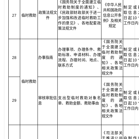
《国务院关于全面建立临
《中华人民
时救助制度的通知》、
制定或
共和国政府
政策法规文
《民政部财政部关于进一
取信息
27
临时救助
信息公开条
件
步加强和改进临时救助工
日起10
例》
及相关
作的意见》、各地配套政
工作日内
规定
策法规文件
《国务院关
于全面建立
办理事项、办理条件、救
制定或
临时救助制
助标准、申请材料、办理
取信息
28
办事指南
度的通
流程、办理时间、地点、
日起10
知》、各地
联系方式
工作日内
相关政策法
规文件
临时救助
《国务院关
于全面建立
制定或
临时救助制
审核审批信
支出型临时救助对象名
取信息
29
度的通
息
单、救助金额、救助事由
日起10
知》、各地
工作日内
相关政策法
规文件
《司法部关
于推进公共
自制作