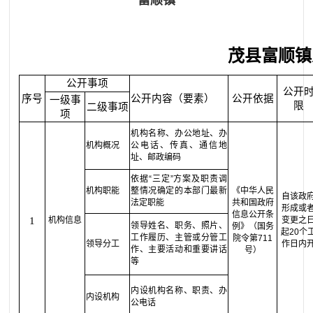
富顺镇
茂县富顺镇
公开事项
公开
序号
公开内容（要素）
公开依据
一级事
限
二级事项
项
机构名称、办公地址、办
机构概况
公电话、传真、通信地
址、邮政编码
依据“三定”方案及职责调
机构职能
整情况确定的本部门最新
《中华人民
自该政
法定职能
共和国政府
形成或
信息公开条
1
机构信息
变更之
领导姓名、职务、照片、
例》（国务
起20个
工作履历、主管或分管工
院令第711
领导分工
作日内
作、主要活动和重要讲话
号）
等
内设机构名称、职责、办
内设机构
公电话