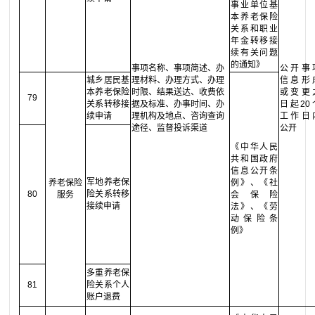
事业单位基
本养老保险
关系和职业
年金转移接
续有关问题
的通知》
事项名称、事项简述、办
公开事
城乡居民基
理材料、办理方式、办理
信息形
本养老保险
时限、结果送达、收费依
或变更
79
关系转移接
据及标准、办事时间、办
日起20
续申请
理机构及地点、咨询查询
工作日
途径、监督投诉渠道
公开
《中华人民
共和国政府
信息公开条
军地养老保
养老保险
例》、《社
80
险关系转移
服务
会保险
接续申请
法》、《劳
动保险条
例》
多重养老保
81
险关系个人
账户退费