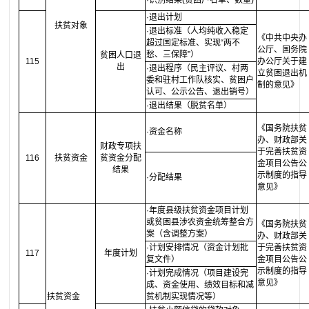
·识别结果(贫困户名单、数量)
·退出计划
扶贫对象
·退出标准（人均纯收入稳定
《中共中央办
超过国定标准、实现“两不
公厅、国务院
愁、三保障”）
贫困人口退
115
办公厅关于建
出
·退出程序（民主评议、村两
立贫困退出机
委和驻村工作队核实、贫困户
制的意见》
认可、公示公告、退出销号）
·退出结果（脱贫名单）
《国务院扶贫
·资金名称
办、财政部关
财政专项扶
于完善扶贫资
116
扶贫资金
贫资金分配
金项目公告公
结果
示制度的指导
·分配结果
意见》
·年度县级扶贫资金项目计划
或贫困县涉农资金统筹整合方
《国务院扶贫
案（含调整方案）
办、财政部关
·计划安排情况（资金计划批
于完善扶贫资
117
年度计划
复文件）
金项目公告公
示制度的指导
·计划完成情况（项目建设完
意见》
成、资金使用、绩效目标和减
扶贫资金
贫机制实现情况等）