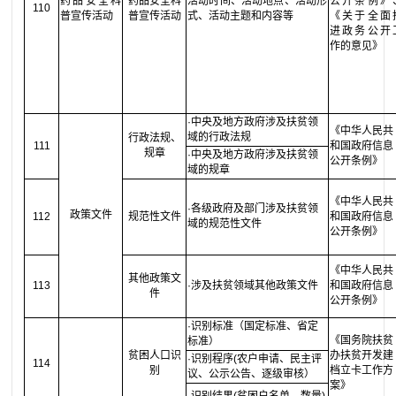
药品安全科
药品安全科
活动时间、活动地点、活动形
公开条例》
110
普宣传活动
普宣传活动
式、活动主题和内容等
《关于全面
进政务公开
作的意见》
·中央及地方政府涉及扶贫领
《中华人民共
域的行政法规
行政法规、
111
和国政府信息
规章
·中央及地方政府涉及扶贫领
公开条例》
域的规章
《中华人民共
·各级政府及部门涉及扶贫领
政策文件
112
规范性文件
和国政府信息
域的规范性文件
公开条例》
《中华人民共
其他政策文
113
·涉及扶贫领域其他政策文件
和国政府信息
件
公开条例》
·识别标准（国定标准、省定
《国务院扶贫
标准）
贫困人口识
办扶贫开发建
·识别程序(农户申请、民主评
114
别
档立卡工作方
议、公示公告、逐级审核）
案》