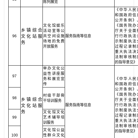
陈列展览
《中华人民
和国政府信
公开条例》
文化馆娱乐
《国务院办
乡镇综合
活动室等公
厅关于全面
文化站服
96
共空间设施
服务指南等信息
行行政执法
场地的免费
示制度执法
务
开放服务
过程记录制
重大执法决
法制审核制
的指导意见》
举办文化公
益性讲座服
97
务和展览宣
《中华人民
传
和国政府信
公开条例》
《国务院办
村级干部骨
98
乡镇综合
厅关于全面
干培训服务
文化站服
服务指南等信息
行行政执法
示制度执法
务
文化馆文化
过程记录制
99
艺术辅导培
重大执法决
训服务
法制审核制
文化馆公益
的指导意见》
100
性群众文化