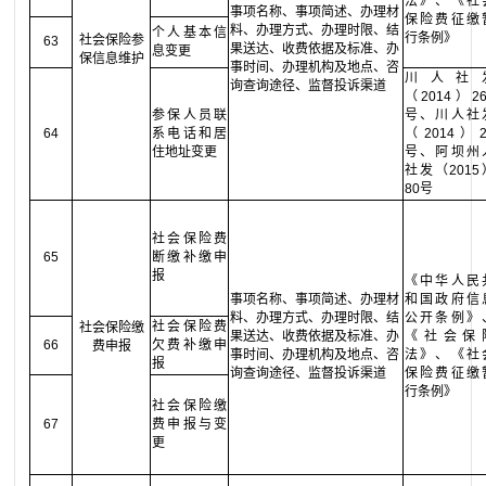
法》、《社
事项名称、事项简述、办理材
保险费征缴
料、办理方式、办理时限、结
个人基本信
行条例》
社会保险参
63
果送达、收费依据及标准、办
息变更
保信息维护
事时间、办理机构及地点、咨
川人社
询查询途径、监督投诉渠道
（2014）26
参保人员联
号、川人社
64
系电话和居
（2014）2
住地址变更
号、阿坝州
社发（2015
80号
社会保险费
65
断缴补缴申
报
《中华人民
事项名称、事项简述、办理材
和国政府信
料、办理方式、办理时限、结
公开条例》
社会保险费
社会保险缴
果送达、收费依据及标准、办
《社会保
66
欠费补缴申
费申报
事时间、办理机构及地点、咨
法》、《社
报
询查询途径、监督投诉渠道
保险费征缴
行条例》
社会保险缴
67
费申报与变
更