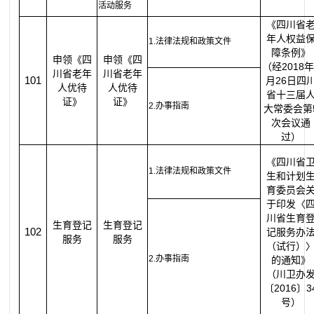
活动服务
《四川省
年人权益
1.法律法规和政策文件
障条例》
申领《四
申领《四
（经2018年
川省老年
川省老年
101
月26日四
人优待
人优待
省十三届
证》
证》
2.办事指南
大常委会第
次会议通
过）
《四川省
1.法律法规和政策文件
生和计划
育委员会
于印发〈
川省生育
生育登记
生育登记
102
记服务办
服务
服务
（试行）
2.办事指南
的通知》
（川卫办
〔2016〕3
号）