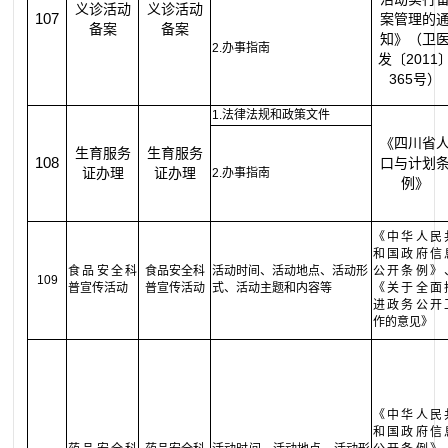
义诊活动
义诊活动
107
案管理的
备案
备案
知》（卫
2.办事指南
发〔2011
365号）
1.法律法规和政策文件
《四川省
生育服务
生育服务
108
口与计划
证办理
证办理
2.办事指南
例》
《中华人民
和国政府信
食品安全科
食品安全科
活动时间、活动地点、活动形
公开条例》
109
普宣传活动
普宣传活动
式、活动主题和内容等
《关于全面
进政务公开
作的意见》
《中华人民
和国政府信