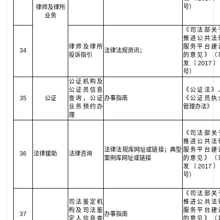
号）
律师及律所
业务
《司法部关
推进公共法
律师及律所
服务平台建
34
法律法规资讯；
投诉指引
的意见》（
发〔2017〕
号）
公证机构及
公证员信息
《公证法》
35
公证
查询，公证
办事指南
《公证员执
业务预约办
管理办法》
理
《司法部关
推进公共法
法律法规库网址或链接；典型
服务平台建
36
法律援助
法律咨询
案例库网址或链接
的意见》（
发〔2017〕
号）
《司法部关
司法鉴定机
推进公共法
构及司法鉴
服务平台建
37
办事指南
定人信息查
的意见》（