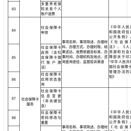
多重养老保
83
险关系个人
账户退费
《中华人民
社会保障卡
84
和国政府信
申领
公开条例》
事项名称、事项简述、办理材
《社会保
料、办理方式、办理时限、结
法》、《人
社会保障卡
果送达、收费依据及标准、办
资源和社会
启用（含社
事时间、办理机构及地点、咨
障部关于印
85
会保障卡银
询查询途径、监督投诉渠道
“中华人民共
行账户激
国社会保障卡
活）
管理办法的
社会保障卡
知》
86
应用状态查
询
社会保障卡
信息变更
87
社会保障卡
（非关键信
服务
息）
《中华人民
社会保障卡
和国政府信
88
密码修改与
公开条例》
重置
事项名称、事项简述、办理材
《社会保