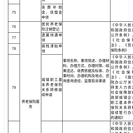
领
丧葬补助
75
金、抚恤金
申领
居民养老保
《中华人民
76
险注销登记
和国政府信
遗属待遇申
公开条例》
77
领
《社会保
法》、《劳
病残津贴申
78
保险条例》
领
《中华人民
事项名称、事项简述、办理材
和国政府信
料、办理方式、办理时限、结
公开条例》
果送达、收费依据及标准、办
《社会保
事时间、办理机构及地点、咨
法》、《国
城镇职工基
询查询途径、监督投诉渠道
院办公厅关
本养老保险
79
转发人力资
关系转移接
社会保障部
续申请
政部城镇企
养老保险服
职工基本养
务
保险关系转
接续暂行办
的通知》
《中华人民
和国政府信