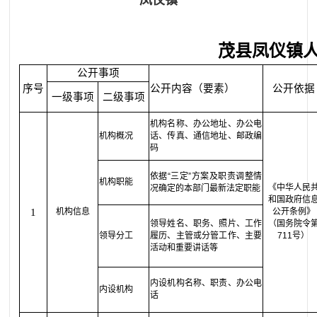
凤仪镇
茂县凤仪镇
公开事项
序号
公开内容（要素）
公开依据
一级事项
二级事项
机构名称、办公地址、办公电
机构概况
话、传真、通信地址、邮政编
码
依据“三定”方案及职责调整情
机构职能
《中华人民
况确定的本部门最新法定职能
和国政府信
1
机构信息
公开条例》
领导姓名、职务、照片、工作
（国务院令
领导分工
履历、主管或分管工作、主要
711号）
活动和重要讲话等
内设机构名称、职责、办公电
内设机构
话