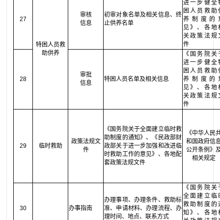
进一步健全
困人员救助
审核
初审对象名单及相关信息、终
27
养制度的
信息
止供养名单
见》、各地
关政策法规
件
特困人员救
助供养
《国务院关
进一步健全
困人员救助
审批
28
特困人员名单及相关信息
养制度的
信息
见》、各地
关政策法规
件
《国务院关于全面建立临时救
《中华人民
助制度的通知》、《民政部财
政策法规文
和国政府信
29
临时救助
政部关于进一步加强和改进临
件
公开条例》
时救助工作的意见》、各地配
相关规定
套政策法规文件
《国务院关
全面建立临
办理事项、办理条件、救助标
救助制度的
30
办事指南
准、申请材料、办理流程、办
知》、各地
理时间、地点、联系方式