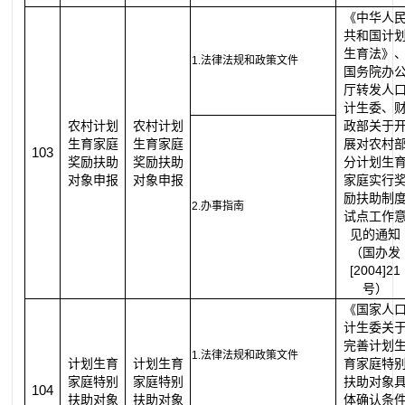
《中华人
共和国计
生育法》
1.法律法规和政策文件
国务院办
厅转发人
计生委、
农村计划
农村计划
政部关于
生育家庭
生育家庭
展对农村
103
奖励扶助
奖励扶助
分计划生
对象申报
对象申报
家庭实行
励扶助制
2.办事指南
试点工作
见的通知
（国办发
[2004]21
号）
《国家人
计生委关
完善计划
1.法律法规和政策文件
计划生育
计划生育
育家庭特
家庭特别
家庭特别
扶助对象
104
扶助对象
扶助对象
体确认条