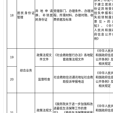
部关于印发<
于建立居民
份证异地受
异地申请
受理部门、办理条件、办理流
居民身份证
挂失申报和
18
换、补领居
程、所需材料、办理时限、收
管理
失招领制度
民身份证
费依据及标准
意见>的
知》、《中
人民共和国
府信息公开
例》
《中华人民
政策法规文
《社会救助暂行办法》各地配
和国政府信
19
件文件
套政策法规文件
公开条例》
相关规定
综合业务
《中华人民
社会救助信访通讯地址社会救
和国政府信
20
监督检查
助投诉举报电话
公开条例》
相关规定
《国务院关于进一步加强和改
《中华人民
进最低生活保障工作的意
政策法规文
和国政府信
21
见》、《最低生活保障审核审