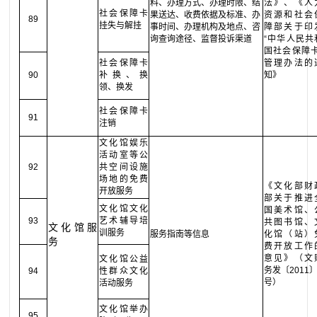
料、办理方式、办理时限、结
法》、《人
社会保障卡
果送达、收费依据及标准、办
资源和社会
89
挂失与解挂
事时间、办理机构及地点、咨
障部关于印
询查询途径、监督投诉渠道
“中华人民共
国社会保障卡
社会保障卡
管理办法的
90
补换、换
知》
领、换发
社会保障卡
91
注销
文化馆娱乐
活动室等公
92
共空间设施
场地的免费
《文化部财
开放服务
部关于推进
文化馆文化
国美术馆、
93
艺术辅导培
共图书馆、
文化馆服
训服务
服务指南等信息
化馆（站）
务
费开放工作
意见》（文
文化馆公益
务发〔2011〕
94
性群众文化
号）
活动服务
文化馆举办
95