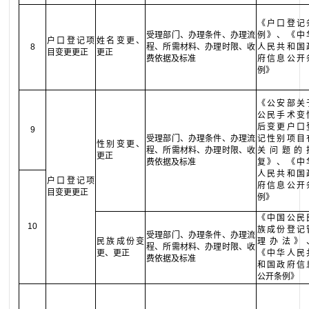
《户口登记
受理部门、办理条件、办理流
例》、《中
户口登记项
姓名变更、
8
程、所需材料、办理时限、收
人民共和国
目变更更正
更正
费依据及标准
府信息公开
例》
《公安部关
公民手术变
后变更户口
9
受理部门、办理条件、办理流
记性别项目
性别变更、
程、所需材料、办理时限、收
关问题的
更正
费依据及标准
复》、《中
人民共和国
户口登记项
府信息公开
目变更更正
例》
《中国公民
10
族成份登记
受理部门、办理条件、办理流
民族成份变
理办法》
程、所需材料、办理时限、收
更、更正
《中华人民
费依据及标准
和国政府信
公开条例》