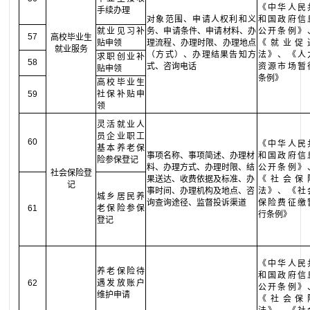
《中华人民
手续办理
对象范围、申请人权利和义
和国政府信
就业见习补
务、申请条件、申请材料、办
公开条例》
57
高校毕业生
贴申领
理流程、办理时限、办理地点
《就业促
就业服务
（方式）、办理结果告知方
法》、《人
求职创业补
58
式、咨询电话
资源市场暂
贴申领
条例》
高校毕业生
59
社保补贴申
领
灵活就业人
员企业职工
60
《中华人民
基本养老保
事项名称、事项简述、办理材
和国政府信
险参保登记
料、办理方式、办理时限、结
公开条例》
社会保险登
果送达、收费依据及标准、办
《社会保
记
事时间、办理机构及地点、咨
法》、《社
城乡居民养
询查询途径、监督投诉渠道
保险费征缴
61
老保险参保
行条例》
登记
《中华人民
养老保险待
和国政府信
62
遇发放账户
公开条例》
维护申请
《社会保