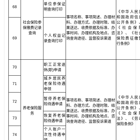
单位参保证
68
明查询打印
《中华人民
事项名称、事项简述、办理材
和国政府信
社会保险参
料、办理方式、办理时限、结
公开条例》
保缴费记录
果送达、收费依据及标准、办
《社会保
查询
事时间、办理机构及地点、咨
法》、《社
个人权益记
69
询查询途径、监督投诉渠道
保险费征缴
录查询打印
行条例》
职工正常退
70
休(职)申请
城乡居民养
71
老保险待遇
申领
《中华人民
暂停养老保
事项名称、事项简述、办理材
72
和国政府信
险待遇申请
料、办理方式、办理时限、结
养老保险服
公开条例》
果送达、收费依据及标准、办
务
《社会保
恢复养老保
事时间、办理机构及地点、咨
73
法》、《劳
险待遇申请
询查询途径、监督投诉渠道
保险条例》
个人账户一
74
次性待遇申