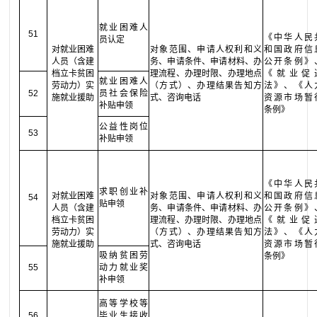
就业困难人
51
《中华人民
员认定
对就业困难
对象范围、申请人权利和义
和国政府信
人员（含建
务、申请条件、申请材料、办
公开条例》
档立卡贫困
理流程、办理时限、办理地点
《就业促
就业困难人
劳动力）实
（方式）、办理结果告知方
法》、《人
52
员社会保险
施就业援助
式、咨询电话
资源市场暂
补贴申领
条例》
公益性岗位
53
补贴申领
《中华人民
求职创业补
对就业困难
对象范围、申请人权利和义
和国政府信
54
贴申领
人员（含建
务、申请条件、申请材料、办
公开条例》
档立卡贫困
理流程、办理时限、办理地点
《就业促
劳动力）实
（方式）、办理结果告知方
法》、《人
施就业援助
式、咨询电话
资源市场暂
吸纳贫困劳
条例》
55
动力就业奖
补申领
高等学校等
56
毕业生接收