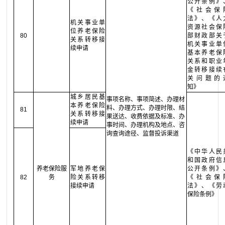
公开条例》
《社会保
法》、《人
机关事业单
资源社会保
位养老保险
80
部财政部关
关系转移接
机关事业单
续申请
基本养老保
关系和职业
金转移接续
关问题的
知》
城乡居民基
事项名称、事项简述、办理材
本养老保险
料、办理方式、办理时限、结
81
关系转移接
果送达、收费依据及标准、办
续申请
事时间、办理机构及地点、咨
询查询途径、监督投诉渠道
《中华人民
和国政府信
养老保险服
军地养老保
公开条例》
82
务
险关系转移
《社会保
接续申请
法》、《劳
保险条例》