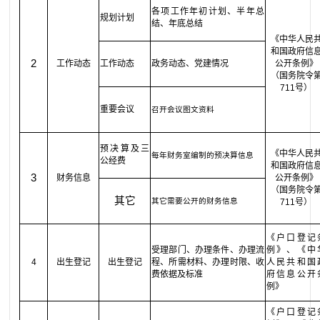
各项工作年初计划、半年总
规划计划
结、年底总结
《中华人民
和国政府信
2
工作动态
工作动态
政务动态、党建情况
公开条例》
（国务院令
711号）
重要会议
召开会议图文资料
预决算及三
《中华人民
每年财务室编制的预决算信息
公经费
和国政府信
3
财务信息
公开条例》
（国务院令
其它
其它需要公开的财务信息
711号）
《户口登记
受理部门、办理条件、办理流
例》、《中
4
出生登记
出生登记
程、所需材料、办理时限、收
人民共和国
费依据及标准
府信息公开
例》
《户口登记