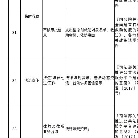
关政策法规
件
临时救助
《国务院关
全面建立临
审核审批信
支出型临时救助对象名单、救
救助制度的
31
息
助金额、救助事由
知》、各地
关政策法规
件
《司法部关
推进公共法
推进“法律七
法律法规资讯；普法动态资
服务平台建
32
法治宣传
进”工作
讯；普法讲师团信息等
的意见》（
发〔2017〕
号）
《司法部关
推进公共法
律师及律所
服务平台建
33
法律法规资讯；
业务咨询
的意见》（
发〔2017〕