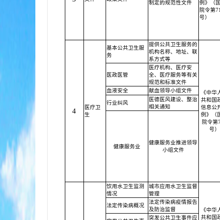
制定的规范性文件
例》（
院令第71
号）
提供公共卫生服务的
基本公共卫生服
机构名称、地址、联
务
系方式等
医疗机构、医疗安
医政医管
全、医疗服务等有关
规范和标准文件
血液安全
献血领导小组文件
《中华
医德医风建设、整治
共和国
行业纠风
相关通知
医疗卫
信息公
4
生
例》（
院令第7
号）
健康服务业推进领导
健康服务业
小组文件
饮用水卫生监测
城市应用水卫生监督
情况
管理
法定传染病疫情报告
法定传染病概况
及防治监督
《中华
共和国
突发公共卫生事件应