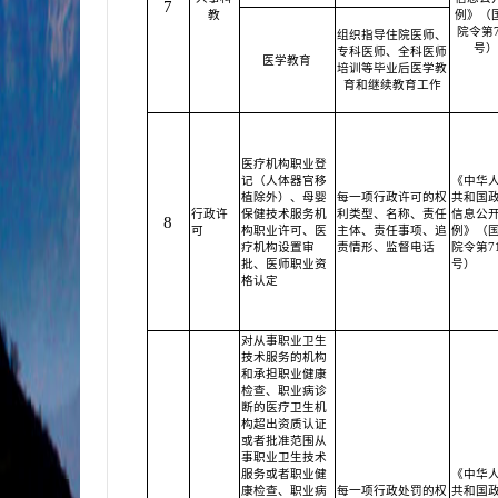
7
教
例》（
院令第7
组织指导住院医师、
号）
专科医师、全科医师
医学教育
培训等毕业后医学教
育和继续教育工作
医疗机构职业登
记（人体器官移
《中华
植除外）、母婴
每一项行政许可的权
共和国
行政许
保健技术服务机
利类型、名称、责任
信息公
8
可
构职业许可、医
主体、责任事项、追
例》（
疗机构设置审
责情形、监督电话
院令第71
批、医师职业资
号）
格认定
对从事职业卫生
技术服务的机构
和承担职业健康
检查、职业病诊
断的医疗卫生机
构超出资质认证
或者批准范围从
事职业卫生技术
服务或者职业健
《中华
康检查、职业病
每一项行政处罚的权
共和国