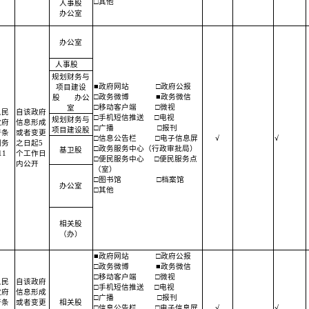
□其他
人事股
办公室
办公室
人事股
规划财务与
■政府网站
□政府公报
项目建设
□政务微博
■政务微信
股
办公
□移动客户端
□微视
室
人民
自该政府
□手机短信推送
□电视
规划财务与
政府
信息形成
□广播
□报刊
项目建设股
开条
或者变更
□信息公告栏
□电子信息屏
√
√
国务
之日起5
□政务服务中心（行政审批局）
基卫股
1
个工作日
□便民服务中心
□便民服务点
内公开
（室）
□图书馆
□档案馆
办公室
□其他
相关股
（办）
■政府网站
□政府公报
□政务微博
■政务微信
□移动客户端
□微视
人民
自该政府
□手机短信推送
□电视
政府
信息形成
□广播
□报刊
开条
或者变更
相关股
□信息公告栏
□电子信息屏
√
√