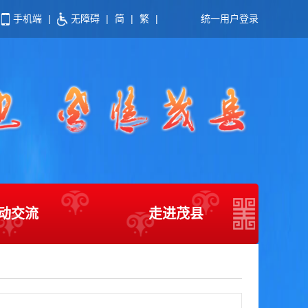
手机端
|
无障碍
|
简
|
繁
|
统一用户登录
动交流
走进茂县