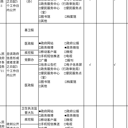
国务
之日起5
（办）
□政务服务中心（行政审批局）
1
个工作日
□便民服务中心
□便民服务点
内公开
（室）
□图书馆
□档案馆
□其他
基卫股
■政府网站
□政府公报
医政股
□政务微博
■政务微信
□移动客户端
□微视
疾控股
人民
自该政府
□手机短信推送
□电视
政府
信息形成
党群办
□广播
□报刊
开条
或者变更
□信息公告栏
□电子信息屏
√
√
国务
之日起5
□政务服务中心（行政审批局）
11
个工作日
□便民服务中心
□便民服务点
内公开
（室）
□图书馆
□档案馆
医政股
□其他
卫生执法监
■政府网站
□政府公报
督大队
□政务微博
■政务微信
疾控股
□移动客户端
□微视
人民
收到公开
□手机短信推送
□电视
政府