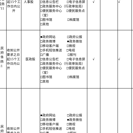
起15个工
人事股
□信息公告栏
□电子信息屏
√
√
国务
作日内公
□政务服务中心（行政审批局）
11
开
□便民服务中心
□便民服务点
（室）
□图书馆
□档案馆
□其他
■政府网站
□政府公报
□政务微博
■政务微信
□移动客户端
□微视
人民
收到公开
□手机短信推送
□电视
政府
要求之日
□广播
□报刊
开条
起15个工
医政股
□信息公告栏
□电子信息屏
√
√
国务
作日内公
□政务服务中心（行政审批局）
1
开
□便民服务中心
□便民服务点
（室）
□图书馆
□档案馆
□其他
■政府网站
□政府公报
□政务微博
■政务微信
□移动客户端
□微视
人民
收到公开
□手机短信推送
□电视
政府