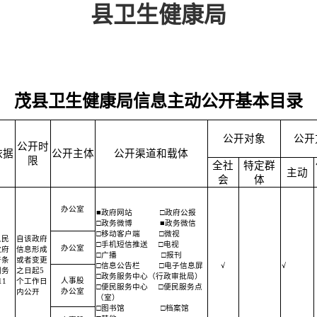
县卫生健康局
茂县卫生健康局信息主动公开基本目录
公开对象
公开
公开时
依据
公开主体
公开渠道和载体
限
全社
特定群
主动
会
体
办公室
■政府网站
□政府公报
□政务微博
■政务微信
□移动客户端
□微视
人民
自该政府
□手机短信推送
□电视
办公室
政府
信息形成
□广播
□报刊
开条
或者变更
□信息公告栏
□电子信息屏
√
√
国务
之日起5
□政务服务中心（行政审批局）
人事股
1
个工作日
□便民服务中心
□便民服务点
办公室
内公开
（室）
□图书馆
□档案馆