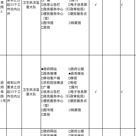
要求之日
□广播
□报刊
开条
卫生执法监
起15个工
□信息公告栏
□电子信息屏
√
√
国务
督大队
作日内公
□政务服务中心（行政审批局）
1
开
□便民服务中心
□便民服务点
（室）
□图书馆
□档案馆
□其他
■政府网站
□政府公报
□政务微博
■政务微信
□移动客户端
□微视
人民
收到公开
□手机短信推送
□电视
政府
要求之日
□广播
□报刊
卫生执法监
开条
起15个工
□信息公告栏
□电子信息屏
√
√
督大队
国务
作日内公
□政务服务中心（行政审批局）
11号
开
□便民服务中心
□便民服务点
（室）
□图书馆
□档案馆
□其他
□政府网站
□政府公报
□政务微博
□政务微信