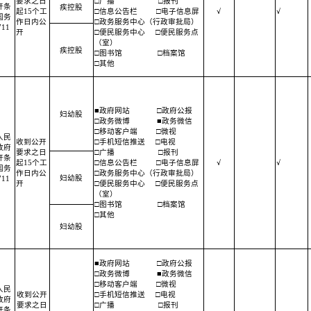
要求之日
□广播
□报刊
开条
疾控股
起15个工
□信息公告栏
□电子信息屏
√
√
国务
作日内公
□政务服务中心（行政审批局）
11
开
□便民服务中心
□便民服务点
（室）
疾控股
□图书馆
□档案馆
□其他
■政府网站
□政府公报
妇幼股
□政务微博
■政务微信
□移动客户端
□微视
人民
收到公开
□手机短信推送
□电视
政府
要求之日
□广播
□报刊
开条
起15个工
□信息公告栏
□电子信息屏
√
√
国务
作日内公
□政务服务中心（行政审批局）
妇幼股
11
开
□便民服务中心
□便民服务点
（室）
□图书馆
□档案馆
□其他
妇幼股
■政府网站
□政府公报
□政务微博
■政务微信
□移动客户端
□微视
人民
收到公开
□手机短信推送
□电视
政府
要求之日
□广播
□报刊
开条