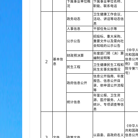
下属事业单位概
下属事业单位名称、
况
职能、联系电话
卫生健康工作会议、
政务动态
活动、讲话等动态信
息
人事信息
干部任免公示等
招投标、重大采购、
公示公告
重要文件以及需向社
会知晓的公示公告
《中华
年度部门预（决）算
共和国
财政预决算
编制说明等
基本信
信息公
2
息
例》（
卫生健康民生工程和
民生工程
院令第71
民生实事实施情况
号）
信息公开指南、年度
报告、信息公开目
政府信息公开
录、依申请公开流程
等
年鉴公报、卫生资
源、医疗服务、人口
统计信息
统计、专项调查等信
息
《中华
共和国
以县委、县政府名义
信息公
3
文件
政策文件