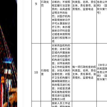
行政处
诊断的；不按照
利类型、名称、责任
信息公
9
罚
规定履行法定职
主体、责任事项、追
例》（
责的；出具虚假
责情形、监督电话
院令第71
证明文件的处
号）
罚；对医疗机构
未取得放射诊疗
许可从事放射诊
疗工作；未办理
放射诊疗科目登
记或者未按照规
定进行校验等20
项
对采供血机构的
检查；对本行政
区域内开展放射
诊疗活动的医疗
机构进行监督检
查；对传染病防
《中华
治工作的监督检
每一项行政检查的权
共和国
行政检
查；对狂犬病的
利类型、名称、责任
10
信息公
查
监督检查；对医
主体、责任事项、追
例》（
疗卫生机构履行
责情形、监督电话
院令第7
精神障碍预防义
务的情况进行检
查；对疫苗流通
和实施免疫规划
情况进行监督检
查等共14项
放射人员工作证
办理；预防接种