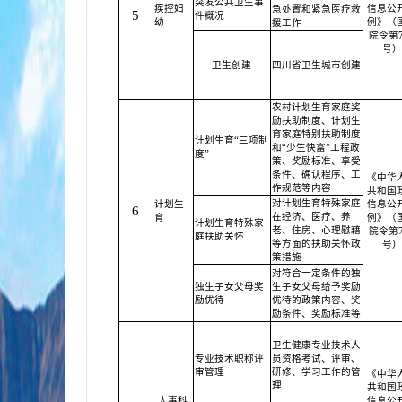
突发公共卫生事
疾控妇
信息公
急处置和紧急医疗救
5
件概况
幼
例》（
援工作
院令第7
号）
卫生创建
四川省卫生城市创建
农村计划生育家庭奖
励扶助制度、计划生
育家庭特别扶助制度
计划生育“三项制
和“少生快富”工程政
度”
策、奖励标准、享受
条件、确认程序、工
《中华
作规范等内容
共和国
对计划生育特殊家庭
计划生
信息公
6
在经济、医疗、养
育
例》（
计划生育特殊家
老、住房、心理慰藉
院令第7
庭扶助关怀
等方面的扶助关怀政
号）
策措施
对符合一定条件的独
独生子女父母奖
生子女父母给予奖励
励优待
优待的政策内容、奖
励条件、奖励标准等
卫生健康专业技术人
专业技术职称评
员资格考试、评审、
审管理
研修、学习工作的管
《中华
理
共和国
人事科
信息公