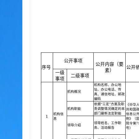
公开事项
公开内容（要
序号
公开
素）
一级
二级事项
事项
机构名称、办公地
址、办公电话、传
机构概况
真、通信地址、邮政
编码
依据“三定”方案及职
《中华
机构职能
责调整情况确定的本
共和国
部门最新法定职能
机构信
信息公
1
息
例》（
领导姓名、工作职
院令第71
领导介绍
务、活动报告
号）