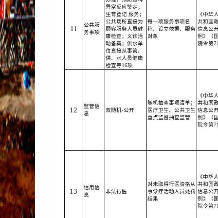
异常反应鉴定；
生育登记 服务；
《中华
公共场所直接为
每一项服务事项名
共和国
公共服
11
顾客服务人员健
称、设立依据、服务
信息公
务事项
康检查；义诊活
对象
例》（
动备案；供水单
院令第7
位直接从事管、
供、水人员健康
检查等16项
《中华
随机抽查事项清单；
共和国
监管信
12
双随机-公开
医疗卫生、公共卫生
信息公
息
重点监督抽查监管
例》（
院令第7
《中华
对未取得行医资格从
共和国
信用信
13
非法行医
事诊疗活动人员处罚
信息公
息
结果
例》（
院令第7