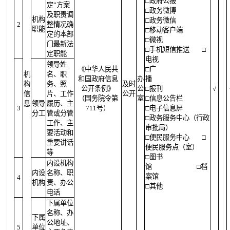
□政府公报
定”方案
□政务微博
及职责调
机构
□政务微信
2
整情况确
职能
□移动客户端
定的本部
□微视
门最新法
□手机短信推送
□
定职能
电视
领导姓
《中华人民共
□广
机
名、职
和国政府信息
办
播
构
务、照
及时
公开条例》
公
□报刊
√
信
片、工作
公开
（国务院令第
室
□信息公告栏
息
领导
履历、主
3
711号）
□电子信息屏
分工
管或分管
□政务服务中心（行政
工作、主
审批局）
要活动和
□便民服务中心
□
重要讲话
便民服务点（室）
等
□图书
内设机构
馆
□档
内设
名称、职
案馆
4
机构
责、办公
□其他
电话
下属单位
名称、办
下属
公地址、
5
单位