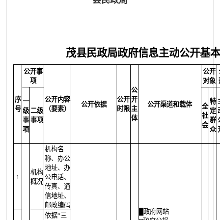
县民政局
茂县民政局政府信息主动公开基
公开事
公开
项
对象
公
序
公开内容
公开
开
一
特
公开依据
公开渠道和载体
全
号
（要素）
时限
主
级
二级
定
社
体
事
事项
群
会
项
众
机构名
称、办公
地址、办
机构
1
公电话、
概况
传真、通
信地址、
邮政编码
█政府网站
依据“三