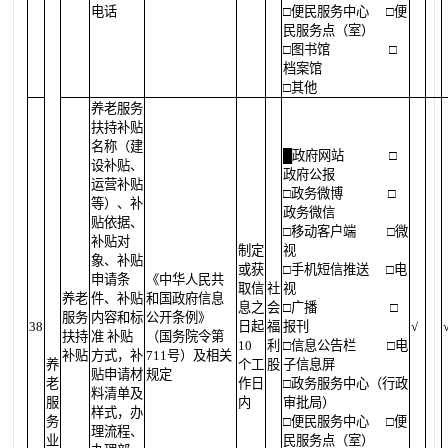
电话
□便民服务中心
□便
民服务点（室）
□图书馆
□
档案馆
□其他
养老服务
扶持补贴
名称（建
█
政府网站
□
设补贴、
政府公报
运营补贴
□政务微博
□
等）、补
政务微信
贴依据、
□移动客户端
□微
补贴对
制定
视
象、补贴
或获
□手机短信推送
□电
申请条
《中华人民共
取信
社
视
养老
件、补贴
和国政府信息
息之
会
□广播
□
服务
内容和标
公开条例》
38
日起
福
报刊
√
扶持
准 补贴
（国务院令第
10
利
□信息公告栏
□电
补贴
方式，补
711号）及相关
养
个工
股
子信息屏
贴申请材
规定
老
作日
□政务服务中心（行政
料清单及
服
内
审批局）
样式，办
务
□便民服务中心
□便
理流程、
业
民服务点（室）