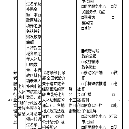
审批局）
过名单及
□便民服务中心
□便
补贴金
民服务点（室）
额；本行
□图书馆
□
政区域各
档案馆
项养老服
□其他
务扶持补
贴发放总
金额
本行政区
█
政府网站
□
域各项老
政府公报
年人补贴
□政务微博
□
申领数
政务微信
量、本行
养
《财政部 民政
□移动客户端
□微
政区域各
老
部 全国老龄办
视
项老年人
服
关于建立健全
□手机短信推送
□电
老年
补贴申领
务
经济困难的高
每
社
视
人补
审核通过
行
龄 失能等老年
20
会
□广播
□
贴申
数量、本
42
业
人补贴制度的
个工
福
报刊
√
领和
行政区域
管
通知》、各地
作日
利
□信息公告栏
□电
发放
各项老年
理
相关政策法规
更新
股
子信息屏
信息
人补贴申
信
文件、《信息
□政务服务中心（行政
领审核通
息
公开条例》及
审批局）
过名单、
相关规定
□便民服务中心
□便