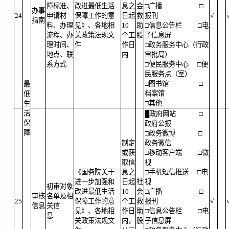
障标准、
改进最低生活
息之
会
□广播
□
办事
24
申请材
保障工作的意
日起
救
报刊
√
指南
料、办理
见》、各地相
10
助
□信息公告栏
□电
流程、办
关政策法规文
个工
股
子信息屏
理时间、
件
作日
□政务服务中心（行政
地点、联
内
审批局）
系方式
□便民服务中心
□便
民服务点（室）
□图书馆
□
最
档案馆
低
□其他
生
活
█
政府网站
□
保
政府公报
障
□政务微博
□
制定
政务微信
或获
□移动客户端
□微
取信
视
《国务院关于
息之
□手机短信推送
□电
进一步加强和
日起
社
视
初审对象
改进最低生活
10
会
□广播
□
审核
名单及相
25
保障工作的意
个工
救
报刊
√
信息
关信
见》、各地相
作日
助
□信息公告栏
□电
息
关政策法规文
内，
股
子信息屏