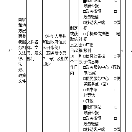
█
政府网站
□
政府公报
□政务微博
□
政务微信
国家
□移动客户端
□微
和地
制定
视
方层
或获
□手机短信推送
□电
面养
《中华人民共
取信
社
视
老服
文件名
和国政府信息
息之
会
□广播
□
务相
称、文
公开条例》
34
日起
福
报刊
√
关法
号、发文
（国务院令第
10
利
□信息公告栏
□电
律、
部门
711号）及相关
个工
股
子信息屏
法
规定
作日
□政务服务中心（行政
规、
内
审批局）
政策
□便民服务中心
□便
文件
民服务点（室）
□图书馆
□
档案馆
□其他
█
政府网站
□
政府公报
□政务微博
□
政务微信
□移动客户端
□微