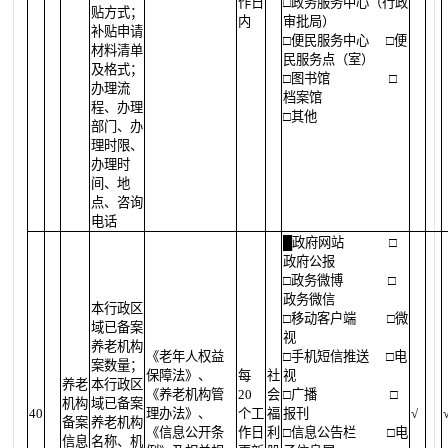
作日
□政务服务中心（行政
贴方式；
内
审批局）
补贴申请
□便民服务中心
□便
材料清单
民服务点（室）
及格式；
□图书馆
□
办理流
档案馆
程、办理
□其他
部门、办
理时限、
办理时
间、地
点、咨询
电话
█
政府网站
□
政府公报
□政务微博
□
政务微信
本行政区
□移动客户端
□微
域已备案
视
养老机构
《老年人权益
□手机短信推送
□电
案数量；
保障法》、
每
社
视
养老
本行政区
《养老机构管
20
会
□广播
□
机构
域已备案
40
理办法》、
个工
福
报刊
√
备案
养老机构
《信息公开条
作日
利
□信息公告栏
□电
信息
名称、机