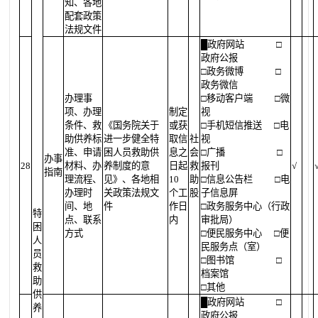
知、各地
配套政策
法规文件
█
政府网站
□
政府公报
□政务微博
□
政务微信
办理事
□移动客户端
□微
项、办理
制定
视
条件、救
《国务院关于
或获
□手机短信推送
□电
助供养标
进一步健全特
取信
社
视
准、申请
困人员救助供
息之
会
□广播
□
办事
28
材料、办
养制度的意
日起
救
报刊
√
指南
理流程、
见》、各地相
10
助
□信息公告栏
□电
办理时
关政策法规文
个工
股
子信息屏
间、地
件
作日
□政务服务中心（行政
特
点、联系
内
审批局）
困
方式
□便民服务中心
□便
人
民服务点（室）
员
□图书馆
□
救
档案馆
助
□其他
供
█
政府网站
□
养
政府公报