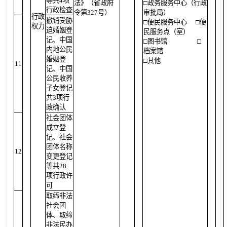
等共4项
法》（省政府
□政务服务中心（行政
行政检查
令第327号）
审批局）
行政
撤销受胁
□便民服务中心
□便
权力
迫婚姻登
民服务点（室）
记、中国
□图书馆
□
内地公民
档案馆
婚姻登
□其他
11
记、中国
公民收养
子女登记
共3项行
政确认
社会团体
成立登
记、社会
团体名称
12
变更登记
等共28
项行政许
可
取缔非法
社会团
体、取缔
非法民办