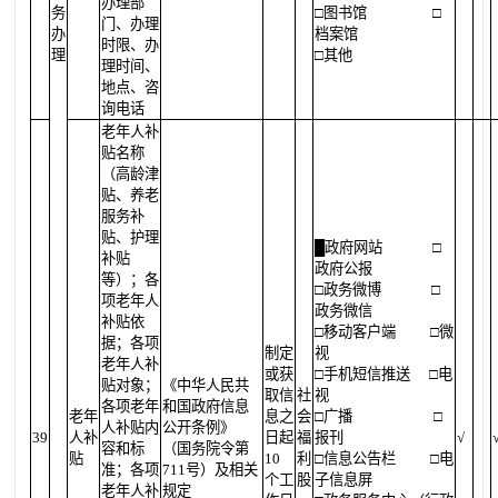
办理部
务
□图书馆
□
门、办理
办
档案馆
时限、办
理
□其他
理时间、
地点、咨
询电话
老年人补
贴名称
（高龄津
贴、养老
服务补
贴、护理
█
政府网站
□
补贴
政府公报
等）；各
□政务微博
□
项老年人
政务微信
补贴依
□移动客户端
□微
据；各项
制定
视
老年人补
或获
□手机短信推送
□电
贴对象；
《中华人民共
取信
社
视
各项老年
和国政府信息
老年
息之
会
□广播
□
人补贴内
公开条例》
39
人补
日起
福
报刊
√
容和标
（国务院令第
贴
10
利
□信息公告栏
□电
准；各项
711号）及相关
个工
股
子信息屏
老年人补
规定