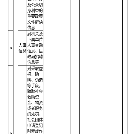
及公众切
身利益的
重要政策
文件解读
信息
局机关及
下属单位
人事
人事变动
8
信息
信息、民
政局招聘
信息等
对采取虚
报、隐
瞒、伪造
等手段，
骗取社会
救助资
金、物资
或者服务
的处罚，
社会团体
申请登记
时弄虚作
9