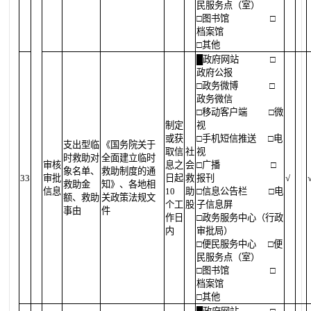
民服务点（室）
□图书馆
□
档案馆
□其他
█
政府网站
□
政府公报
□政务微博
□
政务微信
□移动客户端
□微
制定
视
或获
□手机短信推送
□电
支出型临
《国务院关于
取信
社
视
时救助对
全面建立临时
审核
息之
会
□广播
□
象名单、
救助制度的通
33
审批
日起
救
报刊
√
救助金
知》、各地相
信息
10
助
□信息公告栏
□电
额、救助
关政策法规文
个工
股
子信息屏
事由
件
作日
□政务服务中心（行政
内
审批局）
□便民服务中心
□便
民服务点（室）
□图书馆
□
档案馆
□其他