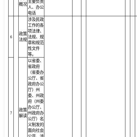
主要负责
概况
人、办公
电话
涉及民政
工作的各
项法律、
政策
6
法规、规
法规
章和规范
性文件
等。
以省委、
省政府
（省委办
公厅、省
政府办公
厅）州
委、州政
府（州委
办公厅、
政策
7
州政府办
解读
公厅）名
义制发的
面向社会
公开、涉