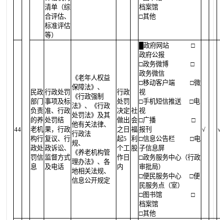
清单（综
档案馆
合评估、
□其他
标准评估
等）
█
政府网站
□
政府公报
□政务微博
□
政务微信
《老年人权益
□移动客户端
□微
保障法》、
民政
行政处罚
行政
视
《行政强制
部门
事项及标
处罚
□手机短信推送
□电
法》、《行政
负责
准、行政
决定
社
视
处罚法》及其
的养
处罚结
做出
会
□广播
□
他有关法律、
44
老机
果，行政
之日
福
报刊
√
行政法
构行
复议、行
起5
利
□信息公告栏
□电
规、
政处
政诉讼、
个工
股
子信息屏
《养老机构管
罚信
监督方式
作日
□政务服务中心（行政
理办法》、各
息
及电话
内
审批局）
地相关法规、
□便民服务中心
□便
信息公开规定
民服务点（室）
□图书馆
□
档案馆
□其他