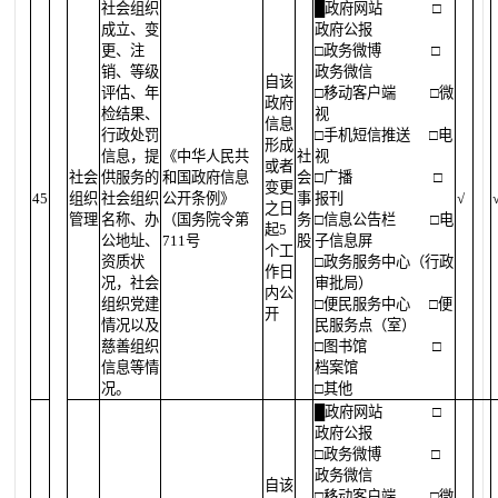
社会组织
█
政府网站
□
成立、变
政府公报
更、注
□政务微博
□
销、等级
政务微信
自该
评估、年
□移动客户端
□微
政府
检结果、
视
信息
行政处罚
□手机短信推送
□电
形成
信息，提
《中华人民共
社
视
或者
社会
供服务的
和国政府信息
会
□广播
□
变更
45
组织
社会组织
公开条例》
事
报刊
√
之日
管理
名称、办
（国务院令第
务
□信息公告栏
□电
起5
公地址、
711号
股
子信息屏
个工
资质状
□政务服务中心（行政
作日
况，社会
审批局）
内公
组织党建
□便民服务中心
□便
开
情况以及
民服务点（室）
慈善组织
□图书馆
□
信息等情
档案馆
况。
□其他
█
政府网站
□
政府公报
□政务微博
□
政务微信
自该
□移动客户端
□微