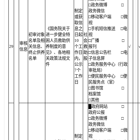
□政务微博
□
制定
政务微信
或获
□移动客户端
□微
取信
视
《国务院关于
息之
□手机短信推送
□电
初审对象
进一步健全特
日起
社
视
名单及相
困人员救助供
10
会
□广播
□
审核
29
关信息、
养制度的意
个工
救
报刊
√
信息
终止供养
见》、各地相
作日
助
□信息公告栏
□电
名单
关政策法规文
内，
股
子信息屏
件
公示
□政务服务中心（行政
7个
审批局）
工作
□便民服务中心
□便
日
民服务点（室）
□图书馆
□
档案馆
□其他
█
政府网站
□
政府公报
□政务微博
□
政务微信
□移动客户端
□微
制定
视