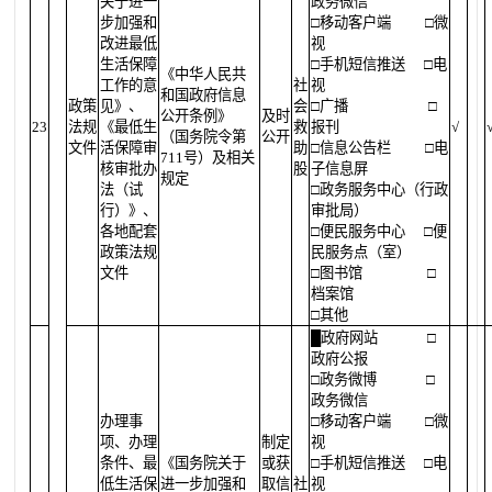
关于进一
政务微信
步加强和
□移动客户端
□微
改进最低
视
生活保障
□手机短信推送
□电
《中华人民共
工作的意
社
视
和国政府信息
政策
见》、
会
□广播
□
公开条例》
及时
23
法规
《最低生
救
报刊
√
（国务院令第
公开
文件
活保障审
助
□信息公告栏
□电
711号）及相关
核审批办
股
子信息屏
规定
法（试
□政务服务中心（行政
行）》、
审批局）
各地配套
□便民服务中心
□便
政策法规
民服务点（室）
文件
□图书馆
□
档案馆
□其他
█
政府网站
□
政府公报
□政务微博
□
政务微信
办理事
□移动客户端
□微
项、办理
制定
视
条件、最
《国务院关于
或获
□手机短信推送
□电
低生活保
进一步加强和
取信
社
视