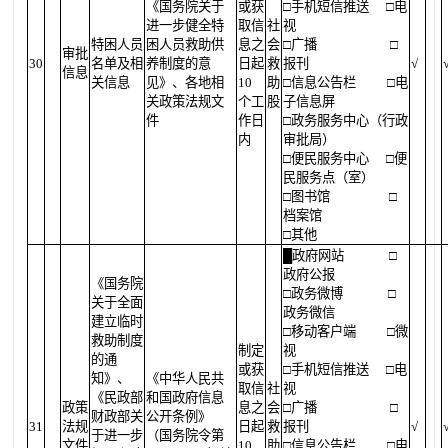
《国务院关于
或获
□手机短信推送
□电
进一步健全特
取信
社
视
特困人员
困人员救助供
息之
会
□广播
□
审批
30
名单及相
养制度的意
日起
救
报刊
√
信息
关信息
见》、各地相
10
助
□信息公告栏
□电
关政策法规文
个工
股
子信息屏
件
作日
□政务服务中心（行政
内
审批局）
□便民服务中心
□便
民服务点（室）
□图书馆
□
档案馆
□其他
█
政府网站
□
政府公报
《国务院
□政务微博
□
关于全面
政务微信
建立临时
□移动客户端
□微
救助制度
制定
视
的通
或获
□手机短信推送
□电
知》、
《中华人民共
取信
社
视
《民政部
和国政府信息
政策
息之
会
□广播
□
财政部关
公开条例》
31
法规
日起
救
报刊
√
于进一步
（国务院令第
文件
10
助
□信息公告栏
□电