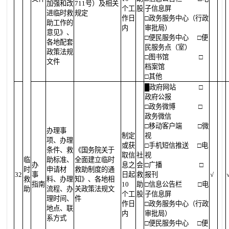
加强和改
711号）及相关
个工
股
子信息屏
进临时救
规定
作日
□政务服务中心（行政
助工作的
内
审批局）
意见》、
□便民服务中心
□便
各地配套
民服务点（室）
政策法规
□图书馆
□
文件
档案馆
□其他
█
政府网站
□
政府公报
□政务微博
□
政务微信
□移动客户端
□微
办理事
制定
视
项、办理
或获
□手机短信推送
□电
条件、救
《国务院关于
取信
社
视
临
助标准、
全面建立临时
办
息之
会
□广播
□
时
申请材
救助制度的通
32
事
日起
救
报刊
√
救
料、办理
知》、各地相
指南
10
助
□信息公告栏
□电
助
流程、办
关政策法规文
个工
股
子信息屏
理时间、
件
作日
□政务服务中心（行政
地点、联
内
审批局）
系方式
□便民服务中心
□便