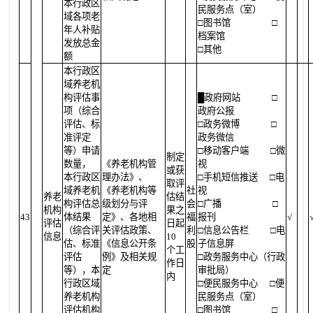
本行政区
民服务点（室）
域各项老
□图书馆
□
年人补贴
档案馆
发放总金
□其他
额
本行政区
域养老机
构评估事
█
政府网站
□
项（综合
政府公报
评估、标
□政务微博
□
准评定
政务微信
等）申请
□移动客户端
□微
制定
数量，
《养老机构管
视
或获
本行政区
理办法》、
□手机短信推送
□电
取评
域养老机
《养老机构等
社
视
养老
估结
构评估总
级划分与评
会
□广播
□
机构
果之
43
体结果
定》、各地相
福
报刊
√
评估
日起
（综合评
关评估政策、
利
□信息公告栏
□电
信息
10
估、标准
《信息公开条
股
子信息屏
个工
评估
例》及相关规
□政务服务中心（行政
作日
等），本
定
审批局）
内
行政区域
□便民服务中心
□便
养老机构
民服务点（室）
评估机构
□图书馆
□