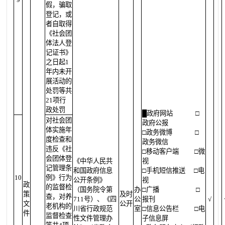
假，骗取
登记，或
者自取得
《社会团
体法人登
记证书》
之日起1
年内未开
展活动的
处罚等共
21项行
政处罚
█
政府网站
□
对社会团
政府公报
体实施年
□政务微博
□
度检查和
政务微信
违反《社
□移动客户端
□微
会团体登
《中华人民共
视
记管理条
和国政府信息
□手机短信推送
□电
10
例》行为
公开条例》
视
政
的监督检
（国务院令第
办
□广播
□
策
及时
查，对养
711号）、《四
公
报刊
√
文
公开
老机构的
川省行政规范
室
□信息公告栏
□电
件
监督检查
性文件管理办
子信息屏