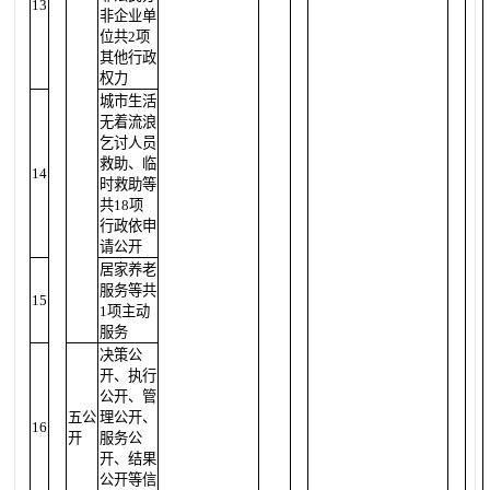
13
非企业单
位共2项
其他行政
权力
城市生活
无着流浪
乞讨人员
救助、临
14
时救助等
共18项
行政依申
请公开
居家养老
服务等共
15
1项主动
服务
决策公
开、执行
公开、管
五公
理公开、
16
开
服务公
开、结果
公开等信