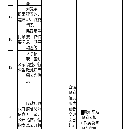
息
对提案、
提案
建议的办
17
建议
理、答复
情况
民政局重
民政
要工作信
18
要闻
息、领导
动态等
人事招
聘、区划
公示
调整、行
19
公告
政处罚等
需公告信
息
自该
政府
信息
民政局政
形成
政府
府信息公
或者
█
政府网站
□
信息
开目录、
变更
20
政府公报
公开
指南，信
之日
□政务微博
□
指南
息公开机
起5
政务微信