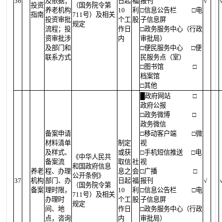
36
及依据；
日起
福
报刊
√
投资
（国务院令第
养老机构
10
利
□信息公告栏
□电
指南
711号）及相关
投资审批
个工
股
子信息屏
规定
流程；投
作日
□政务服务中心（行政
资审批涉
内
审批局）
及部门和
□便民服务中心
□便
联系方式
民服务点（室）
□图书馆
□
档案馆
□其他
█
政府网站
□
政府公报
□政务微博
□
政务微信
备案申请
□移动客户端
□微
材料清单
制定
视
及样式、
或获
□手机短信推送
□电
《中华人民共
备案流
取信
社
视
和国政府信息
养老
程、办理
息之
会
□广播
□
公开条例》
37
机构
部门、办
日起
福
报刊
√
（国务院令第
备案
理时限，
10
利
□信息公告栏
□电
711号）及相关
办理时
个工
股
子信息屏
规定
间、地
作日
□政务服务中心（行政
点，咨询
内
审批局）