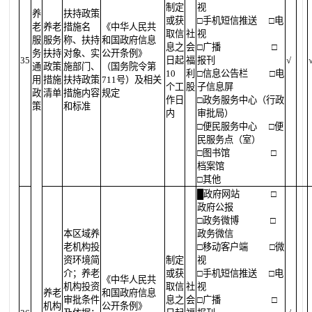
制定
视
养
扶持政策
或获
□手机短信推送
□电
老
养老
措施名
《中华人民共
取信
社
视
服
服务
称、扶持
和国政府信息
息之
会
□广播
□
务
扶持
对象、实
公开条例》
35
日起
福
报刊
√
通
政策
施部门、
（国务院令第
10
利
□信息公告栏
□电
用
措施
扶持政策
711号）及相关
个工
股
子信息屏
政
清单
措施内容
规定
作日
□政务服务中心（行政
策
和标准
内
审批局）
□便民服务中心
□便
民服务点（室）
□图书馆
□
档案馆
□其他
█
政府网站
□
政府公报
□政务微博
□
本区域养
政务微信
老机构投
□移动客户端
□微
资环境简
制定
视
介；养老
或获
□手机短信推送
□电
《中华人民共
机构投资
取信
社
视
养老
和国政府信息
审批条件
息之
会
□广播
□
机构
公开条例》