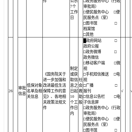
件
公示
□政务服务中心（行政
7个
审批局）
工作
□便民服务中心
□便
日
民服务点（室）
□图书馆
□
档案馆
□其他
█
政府网站
□
政府公报
□政务微博
□
政务微信
□移动客户端
□微
制定
视
《国务院关于
或获
□手机短信推送
□电
进一步加强和
取信
社
视
低保对象
改进最低生活
息之
会
□广播
□
审批
26
名单及相
保障工作的意
日起
救
报刊
√
信息
关信息
见》、各地相
10
助
□信息公告栏
□电
关政策法规文
个工
股
子信息屏
件
作日
□政务服务中心（行政
内
审批局）
□便民服务中心
□便
民服务点（室）
□图书馆
□