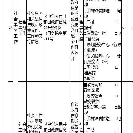
政府
视
信息
□手机短信推送
□电
社
社会事务
形成
《中华人民共
社
视
会
相关法律
或者
社会
和国政府信息
会
□广播
□
事
法规和政
变更
46
事务
公开条例》
事
报刊
√
务
策文件、
之日
工作
（国务院令第
务
□信息公告栏
□电
工
工作动态
起5
711号
股
子信息屏
作
等信息
个工
□政务服务中心（行政
作日
审批局）
内公
□便民服务中心
□便
开
民服务点（室）
□图书馆
□
档案馆
□其他
█
政府网站
□
政府公报
□政务微博
□
政务微信
自该
□移动客户端
□微
政府
视
社会工作
信息
□手机短信推送
□电
与志愿服
形成
社会
《中华人民共
社
视
务相关法
或者
工作
和国政府信息
会
□广播
□
律法规和
变更