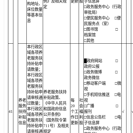
例》及相关规
更新
股
子信息屏
构地址、
定
□政务服务中心（行政
床位数量
审批局）
等基本信
□便民服务中心
□便
息
民服务点（室）
□图书馆
□
档案馆
□其他
本行政区
域各项养
老服务扶
█
政府网站
□
持补贴申
政府公报
请数量；
□政务微博
□
本行政区
政务微信
域各项养
□移动客户端
□微
老服务扶
视
持补贴申
养老服务扶持
□手机短信推送
□电
请审核通
补贴政策、
养老
每
社
视
过数量；
《中华人民共
服务
20
会
□广播
□
本行政区
和国政府信息
41
扶持
个工
福
报刊
√
域各项养
公开条例》
补贴
作日
利
□信息公告栏
□电
老服务扶
（国务院令第
信息
更新
股
子信息屏
持补贴申
711号）及相关
□政务服务中心（行政
请审核通
规定