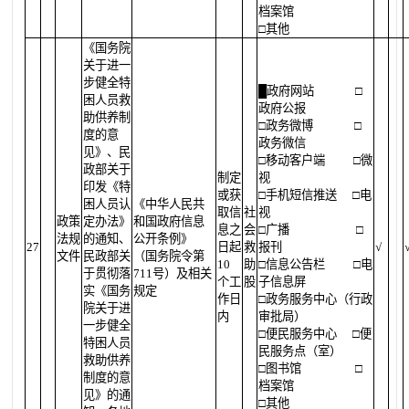
档案馆
□其他
《国务院
关于进一
步健全特
█
政府网站
□
困人员救
政府公报
助供养制
□政务微博
□
度的意
政务微信
见》、民
□移动客户端
□微
政部关于
制定
视
印发《特
或获
□手机短信推送
□电
困人员认
《中华人民共
取信
社
视
政策
定办法》
和国政府信息
息之
会
□广播
□
法规
的通知、
公开条例》
27
日起
救
报刊
√
文件
民政部关
（国务院令第
10
助
□信息公告栏
□电
于贯彻落
711号）及相关
个工
股
子信息屏
实《国务
规定
作日
□政务服务中心（行政
院关于进
内
审批局）
一步健全
□便民服务中心
□便
特困人员
民服务点（室）
救助供养
□图书馆
□
制度的意
档案馆
见》的通
□其他