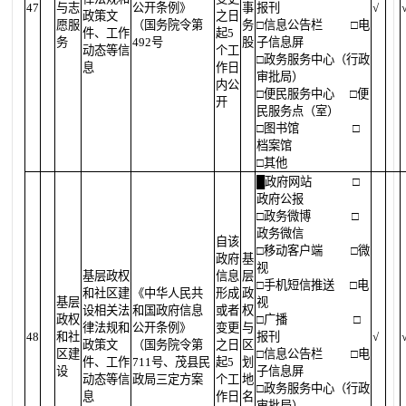
47
与志
公开条例》
事
报刊
√
政策文
之日
愿服
（国务院令第
务
□信息公告栏
□电
件、工作
起5
务
492号
股
子信息屏
动态等信
个工
□政务服务中心（行政
息
作日
审批局）
内公
□便民服务中心
□便
开
民服务点（室）
□图书馆
□
档案馆
□其他
█
政府网站
□
政府公报
□政务微博
□
政务微信
自该
□移动客户端
□微
政府
基
视
基层政权
信息
层
□手机短信推送
□电
和社区建
《中华人民共
形成
政
基层
视
设相关法
和国政府信息
或者
权
政权
□广播
□
律法规和
公开条例》
变更
与
48
和社
报刊
√
政策文
（国务院令第
之日
区
区建
□信息公告栏
□电
件、工作
711号、茂县民
起5
划
设
子信息屏
动态等信
政局三定方案
个工
地
□政务服务中心（行政
息
作日
名
审批局）