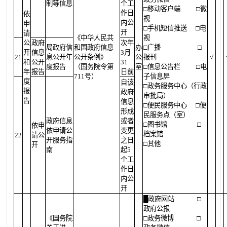
制等信息
个工
□移动客户端
□微
作日
依
视
内公
申
□手机短信推送
□电
开
请
《中华人民共
视
公
政府
次年
局政府信
和国政府信息
办
□广播
□
开
信息
3月
21
息公开年
公开条例》
公
报刊
√
和
公开
31
度报告
（国务院令第
室
□信息公告栏
□电
年
报告
日前
711号）
子信息屏
度
自该
□政务服务中心（行政
报
政府
审批局）
告
信息
□便民服务中心
□便
形成
民服务点（室）
政府信息
或者
□图书馆
□
依申
依申请公
变更
档案馆
22
请公
开服务指
之日
□其他
开
南
起5
个工
作日
内公
开
█
政府网站
□
政府公报
《国务院
□政务微博
□