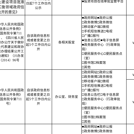
■投资项目在线审批监管平台
大建设项目批准
日起7个工作日内
实施领域政府信
公示
公开的意见》
■政府网站■政府公报
□政务微博□政务微信
中华人民共和国政
□移动客户端□微视
信息公开条例》
□手机短信推送□电视
国务院令第711
自该政府信息形
□广播□报刊
）、《四川省人民
成或者变更之日
■信息公告栏■电子信息屏
府办公厅关于做好
各相关股室
起5个工作日内公
■政务服务中心（行政审批
大代表建议和政协
开
局）
案办理结果公开工
□便民服务中心□便民服务点
的通知》（川办发
（室）
（2014）96号
□图书馆□档案馆
□其他
□政府网站□政府公报
□政务微博□政务微信
□移动客户端□微视
□手机短信推送□电视
中华人民共和国政
自该政府信息形
□广播□报刊
信息公开条例》
成或者变更之日
□信息公告栏□电子信息屏
办公室、财务室
国务院令第711
起5个工作日内公
□政务服务中心（行政审批
号）
开
局）
□便民服务中心□便民服务点
（室）
□图书馆□档案馆
□其他
■政府网站■政府公报
□政务微博□政务微信