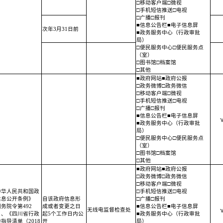
□移动客户端□微视
□手机短信推送□电视
□广播□报刊
■信息公告栏■电子信息屏
次年3月31日前
■政务服务中心（行政审批
局）
□便民服务中心□便民服务点
（室）
□图书馆□档案馆
□其他
■政府网站■政府公报
□政务微博□政务微信
□移动客户端□微视
□手机短信推送□电视
□广播□报刊
■信息公告栏■电子信息屏
■政务服务中心（行政审批
局）
□便民服务中心□便民服务点
（室）
□图书馆□档案馆
□其他
■政府网站■政府公报
□政务微博□政务微信
□移动客户端□微视
中华人民共和国政
□手机短信推送□电视
信息公开条例》
自该政府信息形
□广播□报刊
务院令第492
成或者变更之日
■信息公告栏■电子信息屏
无线电监督检查处
）、《四川省行政
起5个工作日内公
■政务服务中心（行政审批
指导清单（2018
开
局）