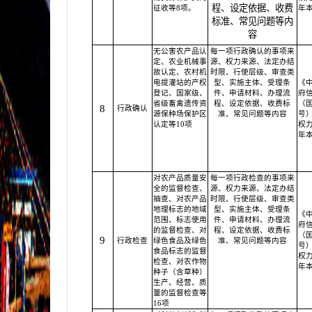
程、设定依据、收费
征收等8项。
年
标准、常见问题等内
容
无公害农产品认
每一项行政确认的事项来
定、农业机械事
源、权力来源、法定办结
故认定、农村机
时限、行使层级、审查类
电提灌站的产权
型、实施主体、受理条
《
登记、国家级、
件、申请材料、办理流
府
省级畜禽遗传资
程、设定依据、收费标
（国
8
行政确认
源保种场保护区
准、常见问题等内容
号
认定等10项
权力
年
对农产品质量安
每一项行政检查的事项来
全的监督检查、
源、权力来源、法定办结
抽查、对农产品
时限、行使层级、审查类
地理标志的地域
型、实施主体、受理条
《
范围、标志使用
件、申请材料、办理流
府
的监督检查、对
程、设定依据、收费标
（国
9
行政检查
绿色食品及绿色
准、常见问题等内容
号
食品标志的监督
权力
检查、对农作物
年
种子（含草种）
生产、经营、质
量的监督检查等
16项