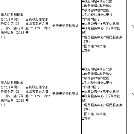
■政府网站■政府公报
□政务微博□政务微信
□移动客户端□微视
中华人民共和国政
□手机短信推送□电视
信息公开条例》
自该政府信息形
□广播□报刊
务院令第492
成或者变更之日
■信息公告栏■电子信息屏
无线电监督检查处
）、《四川省行政
起5个工作日内公
■政务服务中心（行政审批
指导清单（2018
开
局）
本）》
□便民服务中心□便民服务点
（室）
□图书馆□档案馆
□其他
■政府网站■政府公报
□政务微博□政务微信
□移动客户端□微视
中华人民共和国政
□手机短信推送□电视
信息公开条例》
自该政府信息形
□广播□报刊
务院令第492
成或者变更之日
■信息公告栏■电子信息屏
无线电监督检查处
）、《四川省行政
起5个工作日内公
■政务服务中心（行政审批
指导清单（2019
开
局）
本）》
□便民服务中心□便民服务点
（室）
□图书馆□档案馆
□其他