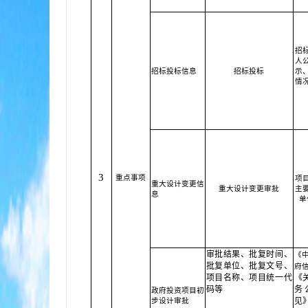
招
人
招标投标信息
招标投标
示
情
3
重点事项
项
重大设计变更信
重大设计变更审批
主
息
单
审批结果、批复时间、
《
批复单位、批复文号、
府
项目名称、项目统一代
《
码等
务
政府投资项目初
见
步设计审批