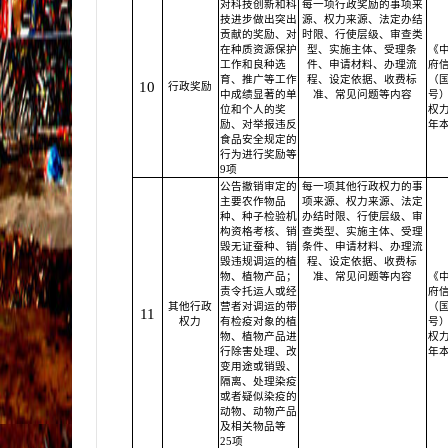
对科技创新和科
每一项行政奖励的事项来
技进步做出突出
源、权力来源、法定办结
贡献的奖励、对
时限、行使层级、审查类
在种质资源保护
型、实施主体、受理条
《
工作和良种选
件、申请材料、办理流
府
育、推广等工作
程、设定依据、收费标
（国
10
行政奖励
中成绩显著的单
准、常见问题等内容
号
位和个人的奖
权力
励、对举报违反
年
食品安全规定的
行为进行奖励等
9项
公告撤销审定的
每一项其他行政权力的事
主要农作物品
项来源、权力来源、法定
种、种子检验机
办结时限、行使层级、审
构资格考核、销
查类型、实施主体、受理
毁无证蚕种、销
条件、申请材料、办理流
毁违规调运的植
程、设定依据、收费标
物、植物产品；
准、常见问题等内容
《
责令托运人或经
府
其他行政
营者对调运的带
（国
11
权力
有检疫对象的植
号
物、植物产品进
权力
行除害处理、改
年
变用途或销毁、
隔离、处理染疫
或者疑似染疫的
动物、动物产品
及相关物品等
25项