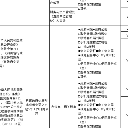
（室）
办公室
□图书馆□档案馆
□其他
财务与资产管理处
（直属单位管理
处）人事处
■政府网站■政府公报
□政务微博□政务微信
□移动客户端□微视
中华人民共和国政
□手机短信推送□电视
信息公开条例》
□广播□报刊
务院令第711
■信息公告栏■电子信息屏
）、《四川省行政
■政务服务中心（行政审批
范性文件管理办
局）
》（省政府令第
□便民服务中心□便民服务点
7号）
（室）
□图书馆□档案馆
□其他
■政府网站■政府公报
□政务微博□政务微信
中华人民共和国政
□移动客户端□微视
信息公开条例》
□手机短信推送□电视
国务院令第711
自该政府信息形
□广播□报刊
）、《四川省人民
成或者变更之日
■信息公告栏■电子信息屏
府办公厅关于推进
办公室、相关股室
起5个工作日内公
■政务服务中心（行政审批
大建设项目批准和
开
局）
施领域政府信息公
□便民服务中心□便民服务点
的实施意见》（川
（室）
（2018）93号）
□图书馆□档案馆