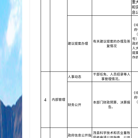
重
和
息
《
府
（
号
有关建议提案的办理及答
建议提案办理
政
复情况
人
提
作
干部任免、人员招录等人
人事动态
事管理情况。
《
府
4
内部管理
（
本部门财政预算、决算报
财务公开
告。
茂县科学技术和农业畜牧
政府信息公开指
局依申请公开指南、公开