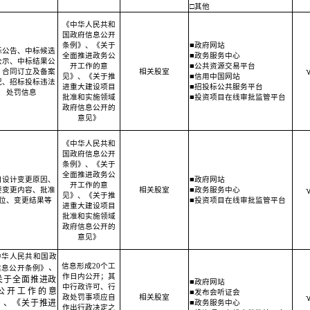
□其他
《中华人民共和
国政府信息公开
条例》
、《关于
■政府网站
标公告、中标候选
全面推进政务公
■政务服务中心
公示、中标结果公
开工作的意
■公共资源交易平台
、合同订立及备案
相关股室
见》、《关于推
■信用中国网站
况、招标投标违法
进重大建设项目
■招投标公共服务平台
处罚信息
批准和实施领域
■投资项目在线审批监管平台
政府信息公开的
意见》
《中华人民共和
国政府信息公开
条例》
、《关于
全面推进政务公
目设计变更原因、
■政府网站
开工作的意
要变更内容、批准
相关股室
■政务服务中心
见》、《关于推
位、变更结果等
■投资项目在线审批监管平台
进重大建设项目
批准和实施领域
政府信息公开的
意见》
中华人民共和国政
信息形成20个工
、
信息公开条例》
作日内公开；其
关于全面推进政
■政府网站
中行政许可、行
公开工作的意
■发布会听证会
政处罚事项应自
相关股室
》、《关于推进
■政务服务中心
作出行政决定之