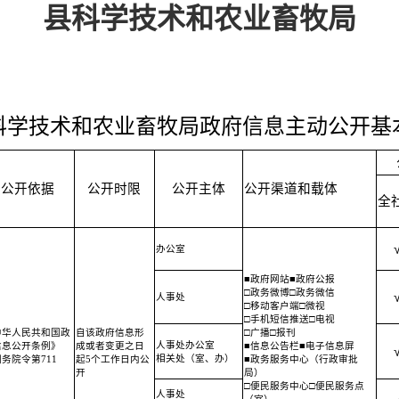
县科学技术和农业畜牧局
科学技术和农业畜牧局政府信息主动公开基
公开依据
公开时限
公开主体
公开渠道和载体
全
办公室
■政府网站■政府公报
□政务微博□政务微信
人事处
□移动客户端□微视
□手机短信推送□电视
中华人民共和国政
自该政府信息形
□广播□报刊
人事处办公室
信息公开条例》
成或者变更之日
■信息公告栏■电子信息屏
相关处（室、办）
务院令第711
起5个工作日内公
■政务服务中心（行政审批
）
开
局）
□便民服务中心□便民服务点
人事处