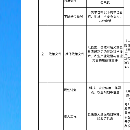
内设机构
公电话
下属单位概况下属单位名
下属单位概况
称、地址、主要负责人、
办公电话
《
府
以县委、县政府名义或县
（国
科农局制定的涉及科学技
2
政策文件
其他政策文件
号
术、农业产业建设与管理
规
方面的规范性文件
法
32
科技、农业年度工作要
规划计划
《
点、农业规划等信息
府
（
号
政
重
县级重大建设项目审批、
重大工程
实
验收等信息
开
办发