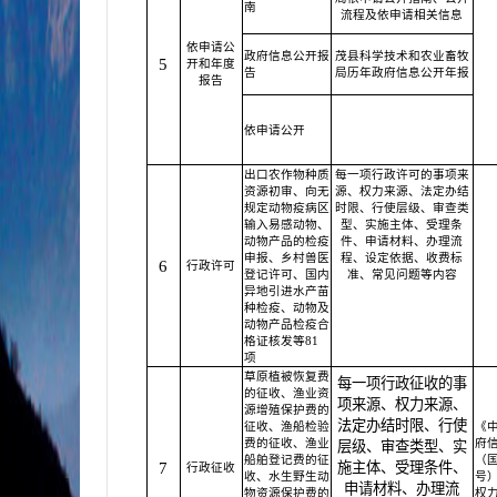
南
流程及依申请相关信息
依申请公
政府信息公开报
茂县科学技术和农业畜牧
5
开和年度
告
局历年政府信息公开年报
报告
依申请公开
出口农作物种质
每一项行政许可的事项来
资源初审、向无
源、权力来源、法定办结
规定动物疫病区
时限、行使层级、审查类
输入易感动物、
型、实施主体、受理条
动物产品的检疫
件、申请材料、办理流
申报、乡村兽医
程、设定依据、收费标
6
行政许可
登记许可、国内
准、常见问题等内容
异地引进水产苗
种检疫、动物及
动物产品检疫合
格证核发等81
项
草原植被恢复费
每一项行政征收的事
的征收、渔业资
项来源、权力来源、
源增殖保护费的
法定办结时限、行使
征收、渔船检验
《
费的征收、渔业
府
层级、审查类型、实
船舶登记费的征
（国
7
施主体、受理条件、
行政征收
收、水生野生动
号
申请材料、办理流
物资源保护费的
权力