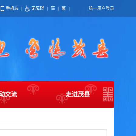
手机端
|
无障碍
|
简
|
繁
|
统一用户登录
动交流
走进茂县