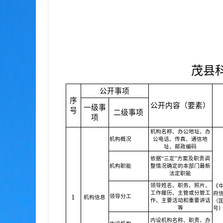
茂县
公开事项
序
公开内容（要素）
一级事
号
二级事项
项
机构名称、办公地址、办
机构概况
公电话、传真、通信地
址、邮政编码
依据“三定”方案及职责调
机构职能
整情况确定的本部门最新
法定职能
领导姓名、职务、照片、
《
工作履历、主管或分管工
府
1
领导分工
机构信息
作、主要活动和重要讲话
（国
等
号
内设机构名称、职责、办