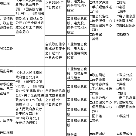
《中华人民共和国
股、电力股、
□移动客户端
□微视
之日起5个工
施情况
政府信息公开条
商务股等相关
□手机短信推送
□电视
作日内公开
例》（国务院令第
股室
□广播
□报刊
711号）、《四川省
□信息公告栏
□电子信息屏
委办公厅 省政府办
、贯彻执
工业和信息化
□政务服务中心（行政审批局）
公厅<关于全面推进
、政府性
股、电力股、
□便民服务中心
□便民服务点
政务公开工作的实
费目录清
商务股等相关
（室）
施意见>》
股室
□图书馆
□档案馆
□其他
自该政府信息
工业和信息化
况和工作
形成或者变更
股、电力股、
之日起7个工
商务股等相关
作日内公开
股室
工业和信息化
展指导目
《中华人民共和国
股、商务股等
■政府网站
□政府公报
政府信息公开条
相关股室
□政务微博
□政务微信
例》（国务院令第
示承担化
□移动客户端
□微视
711号）、《四川省
工业和信息化
单、已完
□手机短信推送
□电视
委办公厅 省政府办
自该政府信息
股
业名单
□广播
□报刊
公厅<关于全面推进
形成或者变更
□信息公告栏
□电子信息屏
工业和信息化
政务公开工作的实
之日起7个工
□政务服务中心（行政审批局）
股
施意见>》、《四川
作日内公开
□便民服务中心
□便民服务点
省人民政府办公厅
工业和信息化
（室）
关于印发四川省
股
□图书馆
□档案馆
2018年政务公开工
、清洁生
工业和信息化
□其他
作要点的通知》
股
行情况和
■政府网站
□政府公报
财务室