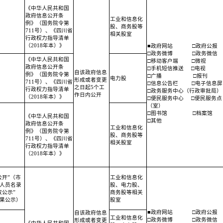
《中华人民共和国
政府信息公开条
工业和信息化
例》（国务院令第
股、商务股等
711号）、《四川省
相关股室
行政权力指导清单
（2018年本）》
■政府网站
□政府公报
□政务微博
□政务微信
《中华人民共和国
□移动客户端
□微视
政府信息公开条
□手机短信推送
□电视
自该政府信息
例》（国务院令第
□广播
□报刊
电力股
形成或者变更
711号）、《四川省
□信息公告栏
□电子信息屏
之日起5个工
行政权力指导清单
□政务服务中心（行政审批局）
作日内公开
（2018年本）》
□便民服务中心
□便民服务点
（室）
□图书馆
□档案馆
《中华人民共和国
□其他
政府信息公开条
工业和信息化
例》（国务院令第
股、商务股等
711号）、《四川省
相关股室
行政权力指导清单
（2018年本）》
公开”（市
工业和信息化
人员名录
股、电力股、
公示”
商务股等相关
果公示）
股室
■政府网站
□政府公报
自该政府信息
工业和信息化
□政务微博
□政务微信
形成或者变更