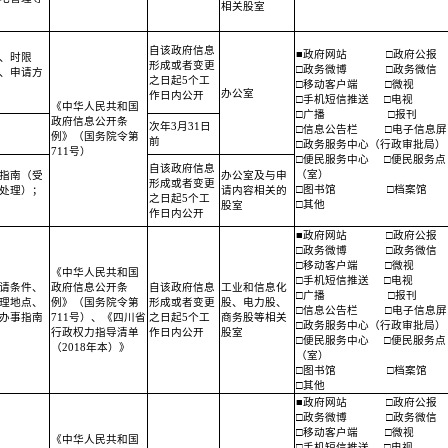
相关股室
自该政府信息
■政府网站
□政府公报
、时限
形成或者变更
□政务微博
□政务微信
、申请方
之日起5个工
□移动客户端
□微视
办公室
作日内公开
□手机短信推送
□电视
《中华人民共和国
□广播
□报刊
政府信息公开条
次年3月31日
□信息公告栏
□电子信息屏
例》（国务院令第
前
□政务服务中心（行政审批局）
711号）
□便民服务中心
□便民服务点
自该政府信息
（室）
指南（受
办公室及与申
形成或者变更
□图书馆
□档案馆
处理）；
请内容相关的
之日起5个工
□其他
股室
作日内公开
■政府网站
□政府公报
□政务微博
□政务微信
□移动客户端
□微视
《中华人民共和国
□手机短信推送
□电视
请条件、
政府信息公开条
自该政府信息
工业和信息化
□广播
□报刊
理地点、
例》（国务院令第
形成或者变更
股、电力股、
□信息公告栏
□电子信息屏
办事指南
711号）、《四川省
之日起5个工
商务股等相关
□政务服务中心（行政审批局）
行政权力指导清单
作日内公开
股室
□便民服务中心
□便民服务点
（2018年本）》
（室）
□图书馆
□档案馆
□其他
■政府网站
□政府公报
□政务微博
□政务微信
□移动客户端
□微视
《中华人民共和国
□手机短信推送
□电视