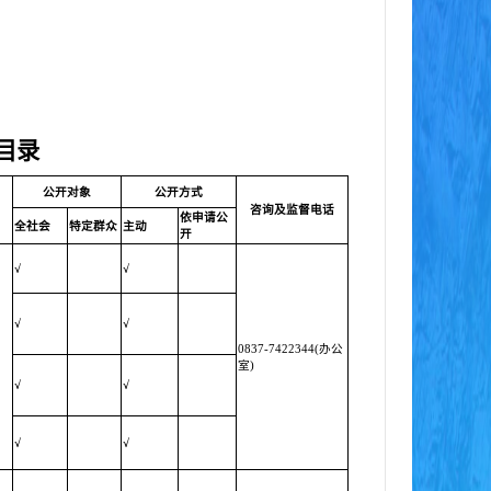
目录
公开对象
公开方式
咨询及监督电话
依申请公
全社会
特定群众
主动
开
√
√
√
√
0837-7422344(办公
室)
√
√
√
√