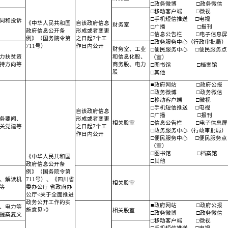
□政务微博
□政务微信
□移动客户端
□微视
□手机短信推送
□电视
同和投诉
《中华人民共和国
自该政府信息
财务室
□广播
□报刊
政府信息公开条
形成或者变更
□信息公告栏
□电子信息屏
例》（国务院令第
之日起7个工
□政务服务中心（行政审批局）
711号）
作日内公开
财务室、工业
□便民服务中心
□便民服务点
力扶贫资
和信息化股、
（室）
持方向等
商务股、电力
□图书馆
□档案馆
股
□其他
■政府网站
□政府公报
□政务微博
□政务微信
□移动客户端
□微视
□手机短信推送
□电视
自该政府信息
□广播
□报刊
务要闻、
形成或者变更
相关股室
□信息公告栏
□电子信息屏
关党建等
之日起7个工
□政务服务中心（行政审批局）
作日内公开
□便民服务中心
□便民服务点
（室）
□图书馆
□档案馆
《中华人民共和国
□其他
政府信息公开条
例》（国务院令第
、解读机
711号）、《四川省
相关股室
等
委办公厅 省政府办
公厅<关于全面推进
政务公开工作的实
■政府网站
□政府公报
、电力等
施意见>》
相关股室
□政务微博
□政务微信
提案复文
□移动客户端
□微视