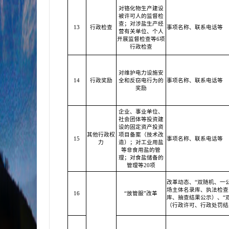
对铬化物生产建设
被许可人的监督检
查；对涉盐生产经
13
行政检查
事项名称、联系电话等
营有关单位、个人
开展监督检查等6项
行政检查
对维护电力设施安
14
行政奖励
全和反窃电行为的
事项名称、联系电话等
奖励
企业、事业单位、
社会团体等投资建
设的固定资产投资
其他行政权
项目备案（技术改
15
事项名称、联系电话等
力
造）；对工业用盐
等非食用盐的管
理；对食盐储备的
管理等20项
改革动态、“双随机、一
场主体名录库、执法检查
16
“放管服”改革
库、抽查结果公示）、“双
（行政许可、行政处罚结