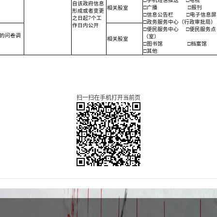
□手机短信推送
□电视
自该政府信息
□广播
□报刊
相关股室
形成或者变更
□信息公告栏
□电子信息屏
之日起7个工
□政务服务中心（行政审批局）
作日内公开
□便民服务中心
□便民服务点
的问卷调
（室）
相关股室
□图书馆
□档案馆
□其他
扫一扫在手机打开当前页