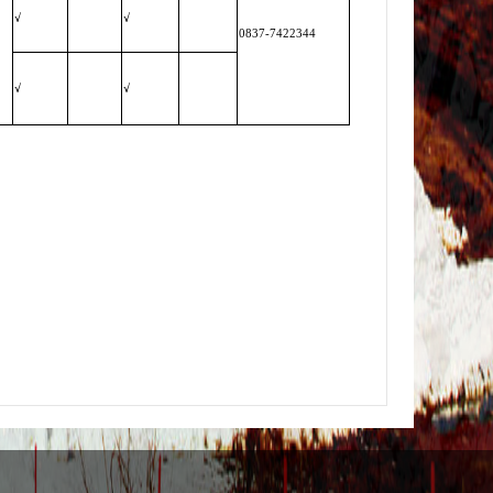
√
√
0837-7422344
√
√