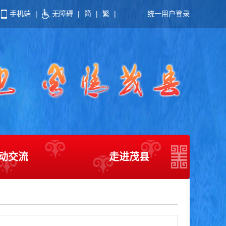
手机端
|
无障碍
|
简
|
繁
|
统一用户登录
动交流
走进茂县