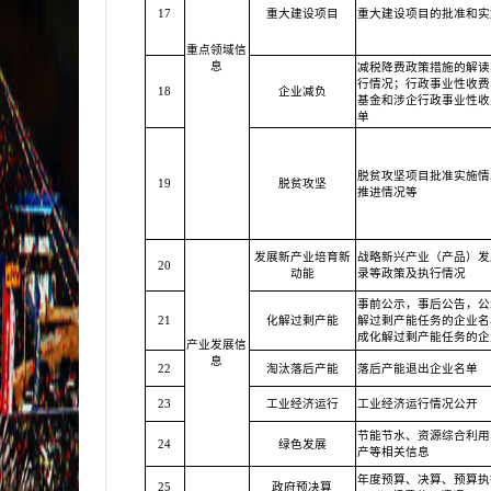
17
重大建设项目
重大建设项目的批准和实
重点领域信
息
减税降费政策措施的解读
行情况；行政事业性收费
18
企业减负
基金和涉企行政事业性收
单
脱贫攻坚项目批准实施情
19
脱贫攻坚
推进情况等
发展新产业培育新
战略新兴产业（产品）发
20
动能
录等政策及执行情况
事前公示，事后公告，公
21
化解过剩产能
解过剩产能任务的企业名
成化解过剩产能任务的企
产业发展信
息
22
淘汰落后产能
落后产能退出企业名单
23
工业经济运行
工业经济运行情况公开
节能节水、资源综合利用
24
绿色发展
产等相关信息
年度预算、决算、预算执
25
政府预决算