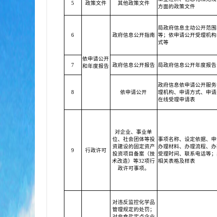
5
政策文件
其他政策文件
方面的政策文件
局政府信息主动公开范围
6
政府信息公开指南
等；依申请公开受理机构
式等
依申请公开
7
政府信息公开报告
局政府信息公开年度报告
和年度报告
政府信息依申请公开服务
8
依申请公开
理机构、申请方式、申请
在线受理申请表
对企业、事业单
位、社会团体等投
事项名称、设定依据、申
资建设的固定资产
办理材料、办理流程、办
9
行政许可
投资项目备案（技
受理时间、联系电话等；
术改造）等32项行
相关表格及样表
政许可事项。
对违反监控化学品
管理规定的处罚；
对非食盐定点企业