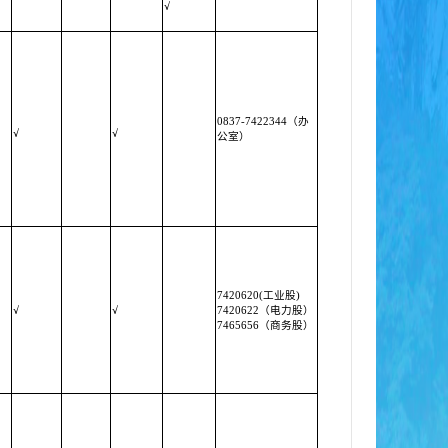
√
0837-7422344（办
√
√
公室）
7420620(工业股)
√
√
7420622（电力股）
7465656（商务股）