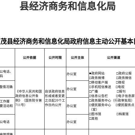
县经济商务和信息化局
茂县经济商务和信息化局政府信息主动公开基本
公开依据
公开时限
公开主体
公开渠道
公电话、
■政府网站
□政府公报
办公室
码
□政务微博
□政务微信
□移动客户端
□微视
调整情况确
□手机短信推送
□电视
办公室
《中华人民共和国
自该政府信息
□广播
□报刊
政府信息公开条
形成或者变更
□信息公告栏
□电子信息屏
例》（国务院令第
之日起20个工
□政务服务中心（行政审批局）
工作履
711号）
作日内公开
□便民服务中心
□便民服务点
要活动和
办公室
（室）
□图书馆
□档案馆
□其他
公电话
办公室
电管理等