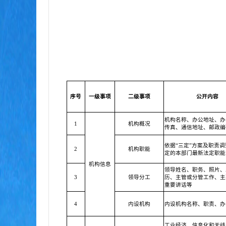
序号
一级事项
二级事项
公开内容
机构名称、办公地址、办
1
机构概况
传真、通信地址、邮政编
依据“三定”方案及职责
2
机构职能
定的本部门最新法定职能
机构信息
领导姓名、职务、照片、
3
领导分工
历、主管或分管工作、主
重要讲话等
4
内设机构
内设机构名称、职责、办
工业经济、信息化和无线