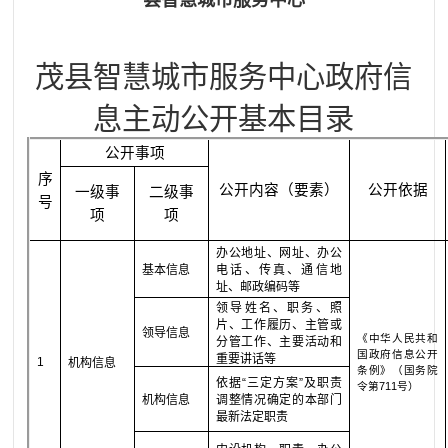
县智慧城市服务中心
茂县智慧城市服务中心政府信
息
主动公开
基本
目录
公开事项
序
公开内容（要素）
公开依据
一级事
二级事
号
项
项
办公地址、网址、办公
基本信息
电话、传真、通信地
址、邮政编码等
领导姓名、职务、照
片、工作履历、主管或
领导信息
《中华人民共和
分管工作、主要活动和
国政府信息公开
重要讲话等
1
机构信息
条例》（国务院
依据“三定方案”及职责
令第
711
号）
机构信息
调整情况确定的本部门
最新法定职责