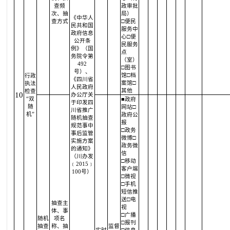
查频
政审批
次、抽
局）
《中华人
查方式
□便民
民共和国
服务中
政府信息
心□便
公开条
民服务
例》（国
点
务院令第
（室）
492
□图书
号）、
馆□档
行政
《四川省
案馆□
执法
人民政府
其他
检查
10
办公厅关
“双
■政府
于印发四
随
网站□
川省推广
机”
政府公
随机抽查
报
规范事中
□政务
事后监管
微博□
实施方案
政务微
的通知》
信
（川办发
□移动
﹝2015﹞
客户端
100号）
□微视
□手机
短信推
送□电
抽查主
视
体、事
□广播
随机
项名
□报刊
抽查
称、抽
监督