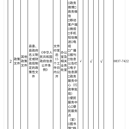
□政务
微博□
政务微
信
□移动
客户端
□微视
□手机
短信推
送□电
县委、
文件
视
县政府
印发
□广播
《中华人
办公
名义制
后
□报刊
其他
民共和国
室及
政策
定或财
15
□信息
2
√
√
政策
政府信息
相关
√
0837-7422
文件
政局制
个工
公告栏
文件
公开条
业务
定的政
作日
□电子
例》
处室
策性文
内公
信息屏
件
开
□政务
服务中
心（行
政审批
局）
□便民
服务中
心□便
民服务
点
（室）
□图书
馆□档