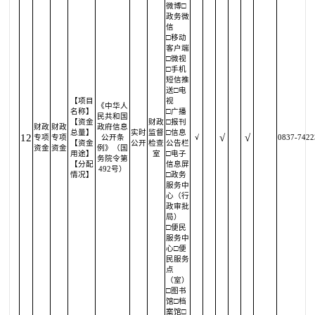
微博□
政务微
信
□移动
客户端
□微视
□手机
短信推
送□电
【项目
视
《中华人
名称】
□广播
民共和国
【资金
财政
□报刊
财政
财政
政府信息
总量】
实时
监督
□信息
12
√
√
专项
专项
公开条
√
0837-7422
【资金
公开
检查
公告栏
资金
资金
例》（国
用途】
室
□电子
务院令第
【分配
信息屏
492号）
情况】
□政务
服务中
心（行
政审批
局）
□便民
服务中
心□便
民服务
点
（室）
□图书
馆□档
案馆□