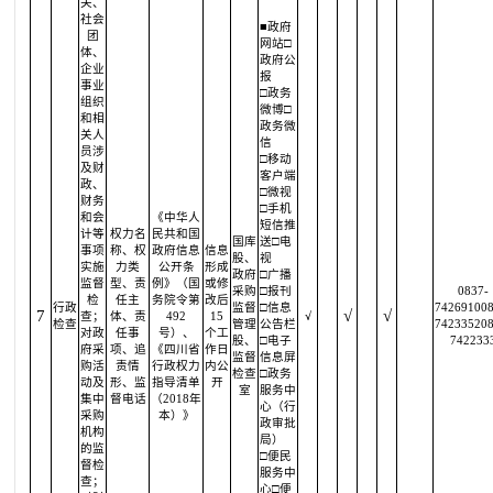
关、
社会
■政府
团
网站□
体、
政府公
企业
报
事业
□政务
组织
微博□
和相
政务微
关人
信
员涉
□移动
及财
客户端
政、
□微视
财务
□手机
和会
《中华人
短信推
计等
权力名
民共和国
国库
送□电
事项
称、权
政府信息
信息
股、
视
实施
力类
公开条
形成
政府
□广播
监督
型、责
例》（国
或修
采购
□报刊
0837-
检
任主
务院令第
改后
行政
监督
□信息
742691008
7
√
√
查；
体、责
492
15
√
检查
管理
公告栏
742335208
对政
任事
号）、
个工
股、
□电子
742233
府采
项、追
《四川省
作日
监督
信息屏
购活
责情
行政权力
内公
检查
□政务
动及
形、监
指导清单
开
室
服务中
集中
督电话
（2018年
心（行
采购
本）》
政审批
机构
局）
的监
□便民
督检
服务中
查；
心□便