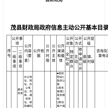
县财政局
茂县财政局政府信息主动公开基本目
公开事
公开
公开
公开层
项
对象
方式
级
公开
公
公
公开
依
序
内容
公开依
开
开
渠道
咨询及
一
二
特
全
申
号
（要
据
时
主
和载
督电
级
级
定
主
县
镇、
社
请
素）
限
体
体
事
事
群
动
级
村级
会
公
项
项
众
开
■政府
办公地
网站□
址、网
政府公
址、办
报
公电
□政务
基本
话、传
微博□
信息
真、通
政务微
信地
信
址、邮
□移动
政编码
客户端