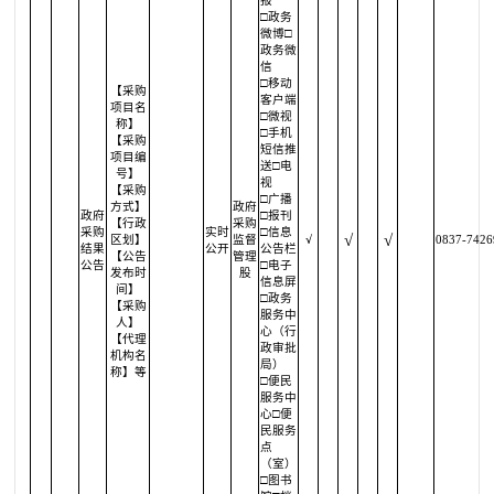
报
□政务
微博□
政务微
信
□移动
【采购
客户端
项目名
□微视
称】
□手机
【采购
短信推
项目编
送□电
号】
视
【采购
□广播
方式】
政府
政府
□报刊
【行政
采购
采购
实时
□信息
√
√
区划】
监督
√
0837-7426
结果
公开
公告栏
【公告
管理
公告
□电子
发布时
股
信息屏
间】
□政务
【采购
服务中
人】
心（行
【代理
政审批
机构名
局）
称】等
□便民
服务中
心□便
民服务
点
（室）
□图书