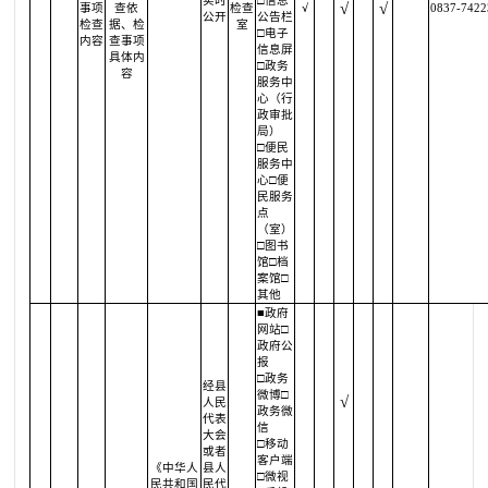
实时
□信息
√
√
事项
查依
检查
√
0837-7422
公开
公告栏
检查
据、检
室
□电子
内容
查事项
信息屏
具体内
□政务
容
服务中
心（行
政审批
局）
□便民
服务中
心□便
民服务
点
（室）
□图书
馆□档
案馆□
其他
■政府
网站□
政府公
报
□政务
经县
微博□
√
人民
政务微
代表
信
大会
□移动
或者
客户端
《中华人
县人
□微视
民共和国
民代