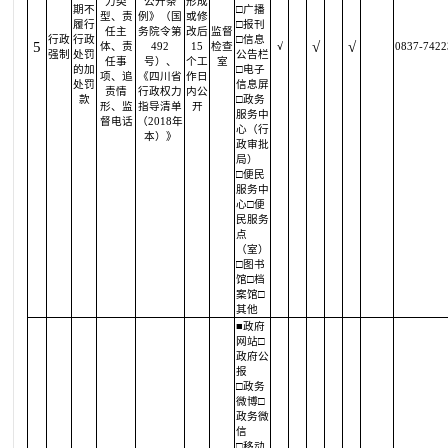
力类
公开条
形成
期不
□广播
型、责
例》（国
或修
履行
□报刊
任主
务院令第
改后
监督
行政
行政
□信息
5
√
√
体、责
492
15
检查
√
0837-7422
强制
处罚
公告栏
任事
号）、
个工
室
的加
□电子
项、追
《四川省
作日
处罚
信息屏
责情
行政权力
内公
款
□政务
形、监
指导清单
开
服务中
督电话
（2018年
心（行
本）》
政审批
局）
□便民
服务中
心□便
民服务
点
（室）
□图书
馆□档
案馆□
其他
■政府
网站□
政府公
报
□政务
微博□
政务微
信
□移动