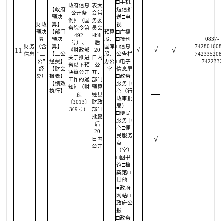
□手机
政府信息
表大
【政府
短信推
公开条
会常
预决
送□电
例》（国
务委
财政
算】
视
务院令第
员会
预决
【部门
预算
□广播
492
批准
算
预决
股、
□报刊
0837-
号）、
后
财务
（含
算】
国库
□信息
742801608
√
11
√
《财政部
20
√
信息
“三
【三公
股、
公告栏
742335208
关于推进
日内
公”
经费】
办公
□电子
742233
省以下预
公
经
【财会
室
信息屏
决算公开
开，
费）
报表】
□政务
工作的通
部门
【绩效
服务中
知》（财
预算
执行】
心（行
预
经县
政审批
〔2013〕
财政
局）
309号）
部门
□便民
批复
服务中
后
心□便
20
民服务
√
日内
点
公开
（室）
□图书
馆□档
案馆□
其他
■政府
网站□
政府公
报
□政务