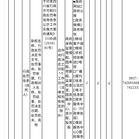
于印发四
■政府
川省行政
网站□
许可和行
政府公
政处罚等
报
信用信息
□政务
公示工作
微博□
实施方案
政务微
的通知》
信
（川办函
政府
□移动
职权名
〔2016〕
采购
客户端
称、行
81号）
监督
□微视
政处罚
自作
管理
□手机
决定书
出行
股、
短信推
文号、
政决
国库
送□电
处罚事
定之
股、
视
由、处
日起
行政
预算
□广播
罚依
7个
处罚
股、
□报刊
据、行
工作
0837-
信息
监督
□信息
√
√
政相对
日内
√
742691008
（自
检查
公告栏
人名
（法
742233
然
室、
□电子
称、处
律法
人）
国资
信息屏
罚结
规另
服务
□政务
果、处
有规
中
服务中
罚决定
定的
心、
心（行
日期、
除
会计
政审批
处罚机
外）
股、
局）
关、其
投资
□便民
他
股
服务中
心□便
民服务