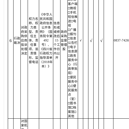
客户端
□微视
□手机
《中华人
短信推
权力名
民共和国
送□电
称、权
政府信息
信息
视
对政
力类
公开条
形成
□广播
府采
型、责
例》（国
或修
政府
□报刊
购供
任主
务院令第
改后
采购
行政
□信息
6
√
√
应商
体、责
492
15
监督
√
0837-7426
裁决
公告栏
投诉
任事
号）、
个工
管理
□电子
处理
项、追
《四川省
作日
股
信息屏
决定
责情
行政权力
内公
□政务
形、监
指导清单
开
服务中
督电话
（2018年
心（行
本）》
政审批
局）
□便民
服务中
心□便
民服务
点
（室）
□图书
馆□档
案馆□
其他
对国
家机