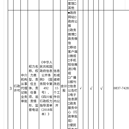
案馆□
其他
■政府
网站□
政府公
报
□政务
微博□
政务微
信
□移动
客户端
□微视
□手机
《中华人
短信推
权力名
民共和国
送□电
称、权
政府信息
信息
视
中介
力类
公开条
形成
□广播
机构
型、责
例》（国
或修
□报刊
从事
任主
务院令第
改后
行政
会计
□信息
3
√
√
代理
体、责
492
15
√
0837-7428
许可
股
公告栏
记账
任事
号）、
个工
□电子
业务
项、追
《四川省
作日
信息屏
审批
责情
行政权力
内公
□政务
形、监
指导清单
开
服务中
督电话
（2018年
心（行
本）》
政审批
局）
□便民