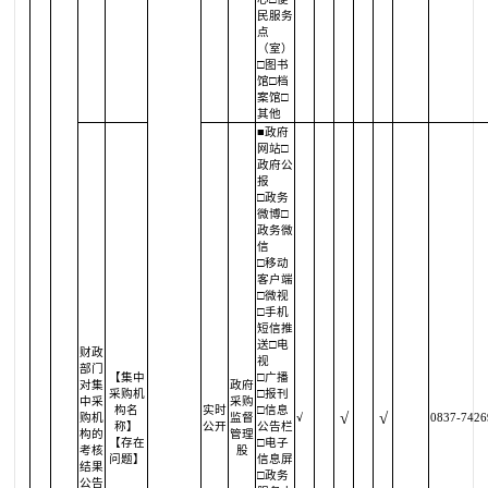
民服务
点
（室）
□图书
馆□档
案馆□
其他
■政府
网站□
政府公
报
□政务
微博□
政务微
信
□移动
客户端
□微视
□手机
短信推
送□电
财政
视
部门
【集中
□广播
对集
政府
采购机
□报刊
中采
采购
构名
实时
□信息
√
√
购机
监督
√
0837-7426
称】
公开
公告栏
构的
管理
【存在
□电子
考核
股
问题】
信息屏
结果
□政务
公告