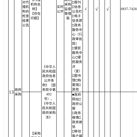
对代
□报刊
机构名
采购
理机
实时
□信息
√
√
称】
监督
√
0837-7426
构的
公开
公告栏
【存在
管理
检查
□电子
问题】
股
结果
信息屏
公告
□政务
服务中
心（行
政审批
局）
□便民
服务中
心□便
民服务
点
《中华人
（室）
民共和国
□图书
政府信息
馆□档
公开条
案馆□
例》（国
其他
政府
务院令第
13
采购
492
■政府
号）、
网站□
《中华人
政府公
民共和国
报
政府采购
□政务
法》
微博□
政务微
信
□移动
【采购
客户端