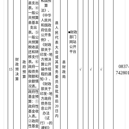
和国预
县支出
算
表。④
法》、
一般公
《中华
共预算
人民共
县基本
县
和国政
支出
人
府信息
■财政
表。⑤
民
公开条
部门
一般公
代
例》、
网站
共预算
表
《财政
公开
税收返
大
部关于
平台
还和转
会
印发<地
移支付
或
财
方预决
表。⑥
政
其
县
政
算公开
0837
政府一
府
常
财
15
预
操作规
√
√
√
般债务
预
务
政
74280
决
程的通
限额和
算
委
局
算
知>》、
余额情
员
《财政
况表。
会
部关于
批
政府性
印发<地
准
基金预
方政府
后
算：①
债务信
20
政府性
息公开
日
基金收
办法
内
入表。
（试
②政府
行）>的
性基金
通知》