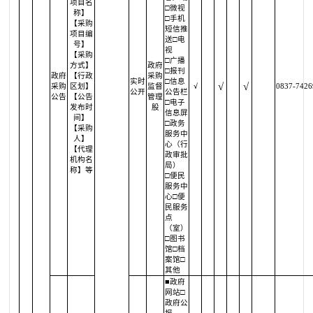
项目名
□微视
称】
□手机
【采购
短信推
项目编
送□电
号】
视
【采购
□广播
方式】
政府
□报刊
政府
【行政
采购
实时
□信息
√
√
采购
区划】
监督
√
0837-7426
公开
公告栏
公告
【公告
管理
□电子
发布时
股
信息屏
间】
□政务
【采购
服务中
人】
心（行
【代理
政审批
机构名
局）
称】等
□便民
服务中
心□便
民服务
点
（室）
□图书
馆□档
案馆□
其他
■政府
网站□
政府公