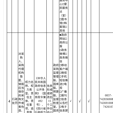
服务中
心□便
民服务
点
（室）
□图书
馆□档
案馆□
其他
■政府
网站□
政府公
报
□政务
对采
微博□
购
政务微
人、
信
采购
政府
□移动
代理
采购
客户端
机构
监督
□微视
隐
管理
□手机
《中华人
匿、
股、
短信推
权力名
民共和国
销毁
国库
送□电
称、权
政府信息
信息
应当
股、
视
力类
公开条
形成
保存
预算
□广播
型、责
例》（国
或修
的采
股、
□报刊
0837-
任主
务院令第
改后
行政
购文
监督
□信息
742836908
4
√
√
体、责
492
15
√
处罚
件或
检查
公告栏
742691008
任事
号）、
个工
者伪
室、
□电子
742610
项、追
《四川省
作日
造、
国资
信息屏
责情
行政权力
内公