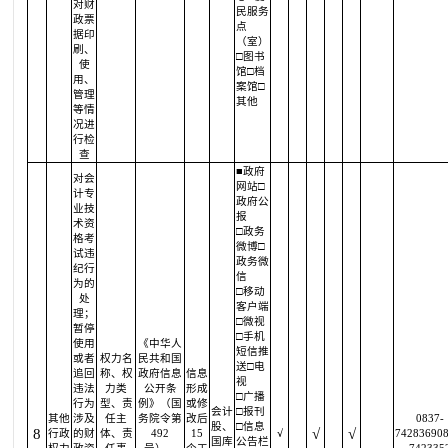
对财
民服务
政票
点
据印
（室）
刷、
□图书
使
馆□档
用、
案馆□
管理
其他
等情
况进
行检
查
■政府
对会
网站□
计专
政府公
业技
报
术资
□政务
格考
微博□
试违
政务微
纪行
信
为的
□移动
处
客户端
理；
□微视
暂停
□手机
使用
《中华人
短信推
或者
权力名
民共和国
送□电
追回
称、权
政府信息
信息
视
违法
力类
公开条
形成
□广播
行为
型、责
例》（国
或修
会计
□报刊
其他
涉及
任主
务院令第
改后
0837-
股、
□信息
8
√
√
行政
的财
体、责
492
15
√
742836908
国库
公告栏