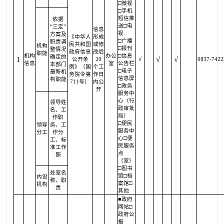
□微视
□手机
短信推
依据
送□电
“三定”
信息
视
方案及
《中华人
形成
□广播
职责调
民共和国
或修
机构
□报刊
整情况
政府信息
改后
职能
机构
办公
□信息
确定的
1
√
√
公开条
20
√
0837-7422
信息
室
公告栏
本部门
例》（国
个工
□电子
最新机
务院令第
作日
信息屏
构职能
711号）
内公
□政务
开
服务中
心（行
领导姓
政审批
名、工
局）
作职
□便民
领导
务、工
服务中
分工
作分
心□便
工、标
民服务
准工作
点
照
（室）
□图书
处室名
馆□档
内设
称、职
案馆□
机构
责
其他
■政府
网站□
政府公
报