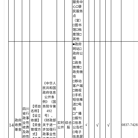
服务中
心□便
民服务
点
（室）
□图书
馆□档
案馆□
其他
■政府
网站□
政府公
报
□政务
微博□
政务微
信
□移动
《中华人
客户端
民共和国
□微视
政府信息
□手机
公开条
短信推
例》（国
送□电
【项目
务院令第
四川
视
名称】
492
省行
□广播
【设立
号）、
政事
□报刊
政府
依据】
《财政部
业性
实时
综合
□信息
14
√
√
收费
【资金
关于进一
√
0837-7428
收费
公开
股
公告栏
基金
管理方
步加强行
及政
□电子
式】
政事业性
府性
信息屏