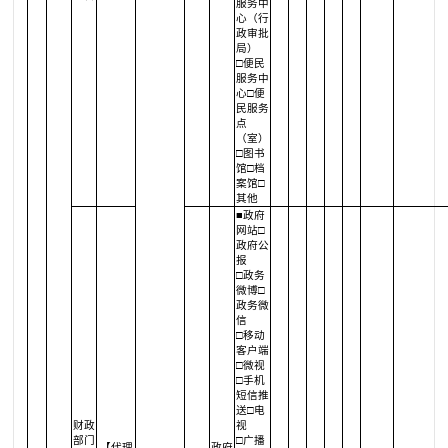
服务中
心（行
政审批
局）
□便民
服务中
心□便
民服务
点
（室）
□图书
馆□档
案馆□
其他
■政府
网站□
政府公
报
□政务
微博□
政务微
信
□移动
客户端
□微视
□手机
短信推
送□电
财政
视
部门
□广播
【代理
政府