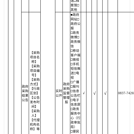
馆□档
案馆□
其他
■政府
网站□
政府公
报
□政务
微博□
政务微
信
□移动
【采购
客户端
项目名
□微视
称】
□手机
【采购
短信推
项目编
送□电
号】
视
【采购
□广播
方式】
政府
政府
□报刊
【行政
采购
采购
实时
□信息
√
√
区划】
监督
√
0837-7426
结果
公开
公告栏
【公告
管理
公告
□电子
发布时
股
信息屏
间】
□政务
【采购
服务中
人】
心（行
【代理
政审批
机构名
局）
称】等
□便民