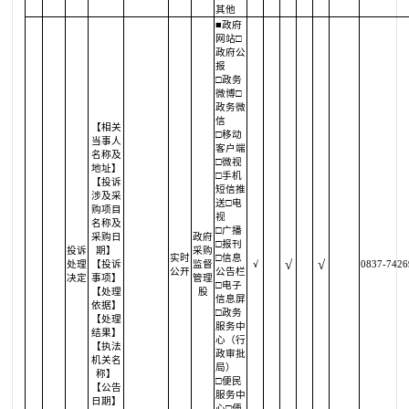
其他
■政府
网站□
政府公
报
□政务
微博□
政务微
信
【相关
□移动
当事人
客户端
名称及
□微视
地址】
□手机
【投诉
短信推
涉及采
送□电
购项目
视
名称及
□广播
采购日
政府
□报刊
投诉
期】
采购
实时
□信息
√
√
处理
【投诉
监督
√
0837-7426
公开
公告栏
决定
事项】
管理
□电子
【处理
股
信息屏
依据】
□政务
【处理
服务中
结果】
心（行
【执法
政审批
机关名
局）
称】
□便民
【公告
服务中
日期】
心□便