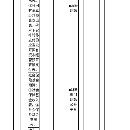
出表。
③县国
■政府
有资本
网站
经营预
算支出
表。④
对下安
排转移
支付的
应当公
开国有
资本经
营预算
转移支
付表。
社会保
险基金
预算：
■财政
①社会
部门
保险基
网站
金收入
公开
表。②
平台
社会保
险基金
支出
表。