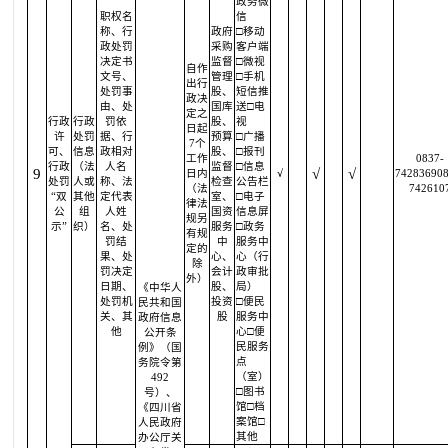
政务微
职权名
信
称、行
政府
□移动
政处罚
采购
客户端
决定书
监督
□微视
自作
文号、
管理
□手机
出行
处罚事
股、
短信推
政决
由、处
国库
送□电
定之
行政
行政
罚依
股、
视
日起
许
处罚
据、行
预算
□广播
7个
可、
信息
政相对
股、
□报刊
工作
0837-
行政
（法
人名
监督
□信息
9
√
√
日内
√
742836908
处罚
人或
称、法
检查
公告栏
（法
742610
“双
其他
定代表
室、
□电子
律法
公
组
人姓
国资
信息屏
规另
示”
织）
名、处
服务
□政务
有规
罚结
中
服务中
定的
果、处
心、
心（行
除
罚决定
会计
政审批
外）
日期、
股、
局）
《中华人
处罚机
投资
□便民
民共和国
关、其
股
服务中
政府信息
他
心□便
公开条
民服务
例》（国
点
务院令第
（室）
492
□图书
号）、
馆□档
《四川省
案馆□
人民政府
其他
办公厅关