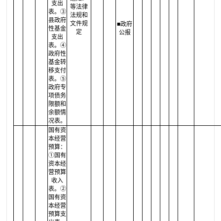
支出
等法律
表。③
法规和
县政府
文件规
■政府
性基金
定
公报
支出
表。④
政府性
基金转
移支付
表。⑤
政府专
项债务
限额和
余额情
况表。
国有资
本经营
预算：
①国有
资本经
营预算
收入
表。②
国有资
本经营
预算支