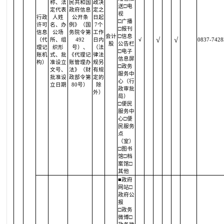
称、法
民共和国
政决
送□电
定代表
政府信息
定之
视
行政
人姓
公开条
日起
□广播
许可
名、办
例》（国
7个
□报刊
信息
公场
务院令第
工作
会计
□信息
√
√
（代
所、组
492
日内
√
0837-7428
股
公告栏
理记
织形
号）、
（法
□电子
账机
式、批
《代理记
律法
信息屏
构）
准设立
账管理办
规另
□政务
文号、
法》（财
有规
服务中
批准设
政部令第
定的
心（行
立日期
80号）
除
政审批
外）
局）
□便民
服务中
心□便
民服务
点
（室）
□图书
馆□档
案馆□
其他
■政府
网站□
政府公
报
□政务
微博□