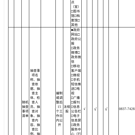
点
（室）
□图书
馆□档
案馆□
其他
■政府
网站□
政府公
报
□政务
微博□
政务微
信
□移动
抽查事
客户端
项名
□微视
称、抽
□手机
查依
短信推
据、抽
送□电
查主
编制
视
体、检
或调
□广播
随机
查人
整后
□报刊
抽查
员、抽
15
法规
□信息
√
√
√
0837-7428
事项
查对
个工
股
公告栏
清单
象、抽
作日
□电子
查内
内公
信息屏
容、抽
开
□政务
查比
服务中
例、抽
心（行