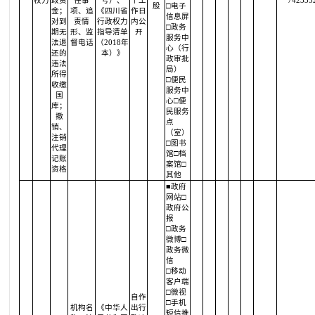
权力
政资
任事
号）、
个工
742335
股
□电子
金；
项、追
《四川省
作日
信息屏
对到
责情
行政权力
内公
□政务
期无
形、监
指导清单
开
服务中
法退
督电话
（2018年
心（行
还的
本）》
政审批
违法
局）
所得
□便民
收缴
服务中
国
心□便
库；
民服务
撤
点
销、
（室）
注销
□图书
代理
馆□档
记账
案馆□
资格
其他
■政府
网站□
政府公
报
□政务
微博□
政务微
信
□移动
客户端
□微视
自作
□手机
机构名
《中华人
出行
短信推