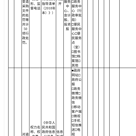
变造
服务
□政务
形、监
指导清单
开
采购
中
服务中
督电话
（2018年
文件
心、
心（行
本）》）
的处
会计
政审批
罚等
股、
局）
共计
投资
□便民
50
股
服务中
项行
心□便
政处
民服务
罚。
点
（室）
□图书
馆□档
案馆□
其他
■政府
网站□
政府公
报
□政务
微博□
政务微
信
□移动
客户端
□微视
□手机
《中华人
短信推
权力名
民共和国
送□电
称、权
政府信息
信息
对逾
视