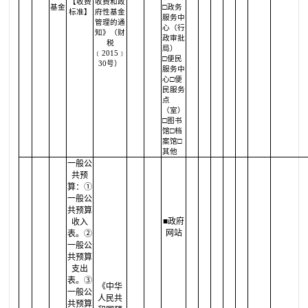
【收费
收费和政
基金
□政务
标准】
府性基金
服务中
管理的通
心（行
知》（财
政审批
税
局）
﹝2015﹞
□便民
30号）
服务中
心□便
民服务
点
（室）
□图书
馆□档
案馆□
其他
一般公
共预
算：①
一般公
共预算
■政府
收入
网站
表。②
一般公
共预算
支出
表。③
《中华
一般公
人民共
共预算