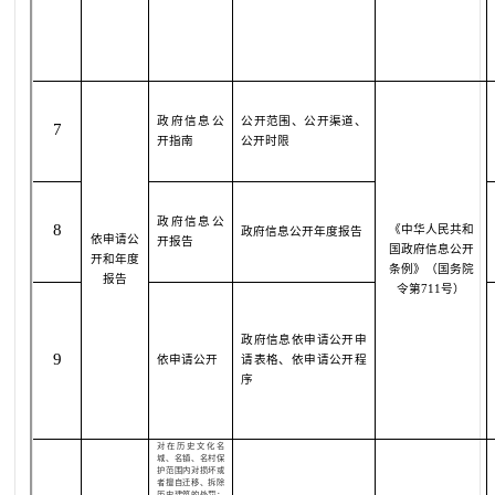
政府信息公
公开范围、公开渠道、
7
开指南
公开时限
政府信息公
8
《中华人民共和
政府信息公开年度报告
依申请公
开报告
国政府信息公开
开和年度
条例》（国务院
报告
令第
711
号）
政府信息依申请公开申
9
依申请公开
请表格、依申请公开程
序
对在历史文化名
城、名镇、名村保
护范围内对损坏或
者擅自迁移、拆除
历史建筑的处罚
；