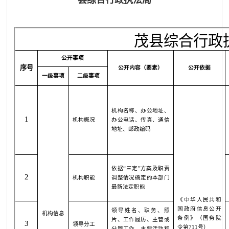
县综合行政执法局
茂县
综合行政
公开事项
序号
公开内容（要素）
公开依据
一级事项
二级事项
机构名称、办公地址、
1
机构概况
办公电话、传真、通信
地址、邮政编码
依据“三定”方案及职责
2
机构职能
调整情况确定的本部门
最新法定职能
《中华人民共和
国政府信息公开
领导姓名、职务、照
机构信息
条例》（国务院
片、工作履历、主管或
3
领导分工
令第
711
号）
分管工作、主要活动和