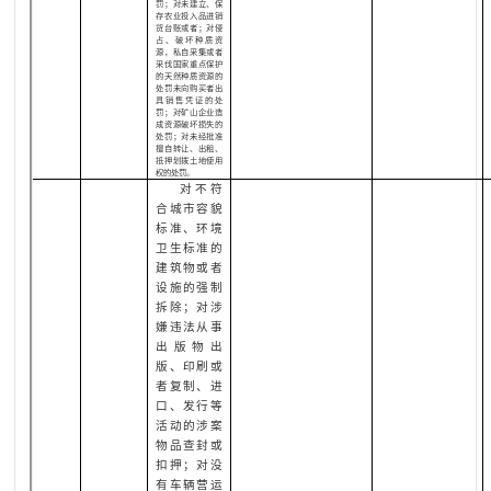
罚；对未建立、保
存农业投入品进销
货台账或者；对侵
占、破坏种质资
源，私自采集或者
采伐国家重点保护
的天然种质资源的
处罚未向购买者出
具销售凭证的处
罚；对矿山企业造
成资源破坏损失的
处罚；对未经批准
擅自转让、出租、
抵押划拨土地使用
权的处罚。
对不符
合城市容貌
标准、环境
卫生标准的
建筑物或者
设施的强制
拆除
；对涉
嫌违法从事
出版物出
版、印刷或
者复制、进
口、发行等
活动的涉案
物品查封或
扣押；对没
有车辆营运