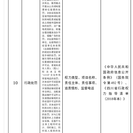
对商业、服务摊点
不服从公共绿地管
理单位管理的处
罚；对未经批准改
变城市园林绿化规
划用地性质或者擅
自占用城市园林绿
地的处罚；对广播
电视发射台、转播
台擅自播放自办节
目、插播广告的处
罚；对出版物发行
单位、出版物进口
经营单位未依照
《出版管理条例》
的规定办理变更审
批手续的处罚；对
娱乐场所未在显著
位置悬挂娱乐经营
许可证，或者未成
《中华人民共和
年人禁入（限入）
标志未注明
国政府信息公开
“
”文化市场
12318
权力类型、项目名称、
条例》（国务院
举报电话的处罚；
10
对未经许可经营旅
行政处罚
责任主体、责任事项、
令第
492
号）、
行社业务的处罚；
追责情形、监督电话
《四川省行政权
对道路运输经营者
非法转让、出租道
力指导清单
路运输许可证件以
及道路运输相关业
（
2018
年本）》
务经营许可证件的
处罚；对未经许可
利用水利工程水土
资源开展经营活动
的处罚；对与工程
配套的水上交通安
全设施、设备不与
主体工程同时设
计、同时施工、同
时投入使用的处