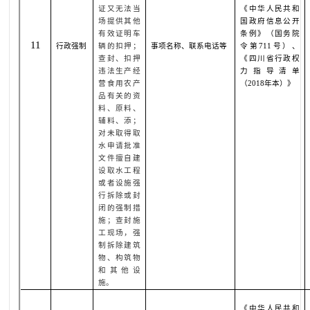
证又无法当
《中华人民共和
场提供其他
国政府信息公开
有效证明车
条例》（国务院
11
行政强制
辆的扣押；
事项名称、联系电话等
令第
711
号）、
查封、扣押
《四川省行政权
违法生产经
力指导清单
营食用农产
（
2018
年本）》
品有关的资
料、原料、
辅料、添；
对未取得取
水申请批准
文件擅自建
设取水工程
或者设施强
行拆除或封
闭的强制措
施；查封施
工现场，强
制拆除建筑
物、构筑物
和其他设
施。
《中华人民共和