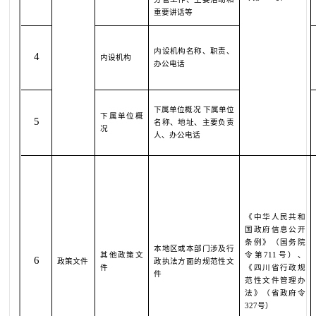
重要讲话等
内设机构名称、职责、
4
内设机构
办公电话
下属单位概况
下属单位
下属单位概
5
名称、地址、主要负责
况
人、办公电话
《中华人民共和
国政府信息公开
条例》（国务院
本地区或本部门涉及
行
其他政策文
令第
711
号）、
6
政策文件
政执法
方面的规范性文
件
《四川省行政规
件
范性文件管理办
法》（省政府令
327
号）