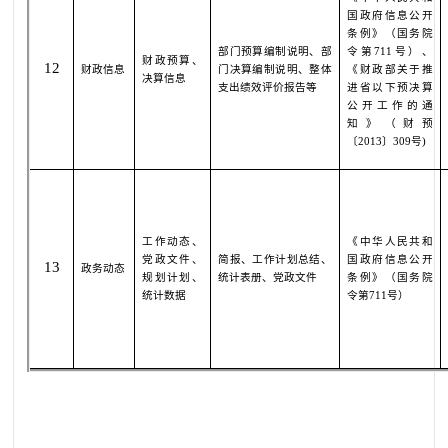
国政府信息公开
条例》（国务院
部门预算编制说明、部
令第
711
号
）、
财政预算、
12
财政信息
门决算编制说明、整体
《财政部关于推
决算信息
支出绩效评价报告等
进省以下预决算
公开工作的通
知》（财预
〔
2013
〕
309
号
)
工作动态、
《中华人民共和
党政文件、
简报、
工作
计划
总结
、
国政府信息公开
13
政务动态
规划计划、
统计
表册
、党政文件
条例》（国务院
统计数据
令第
711
号）