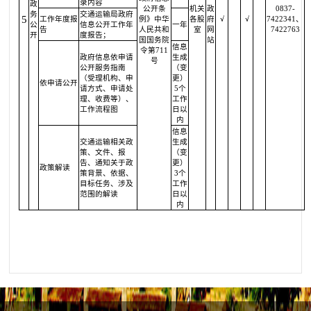
录内容
政
公开条
机关
政
0837-
务
交通运输局政府
5
工作年度报
例》中华
各股
府
√
√
7422341、
公
信息公开工作年
一年
告
人民共和
室
网
7422763
开
度报告；
国国务院
站
信息
令第711
政府信息依申请
生成
号
公开服务指南
（变
（受理机构、申
更）
依申请公开
请方式、申请处
5个
理、收费等）、
工作
工作流程图
日以
内
信息
交通运输相关政
生成
策、文件、报
（变
告、通知关于政
更）
政策解读
策背景、依据、
3个
目标任务、涉及
工作
范围的解读
日以
内