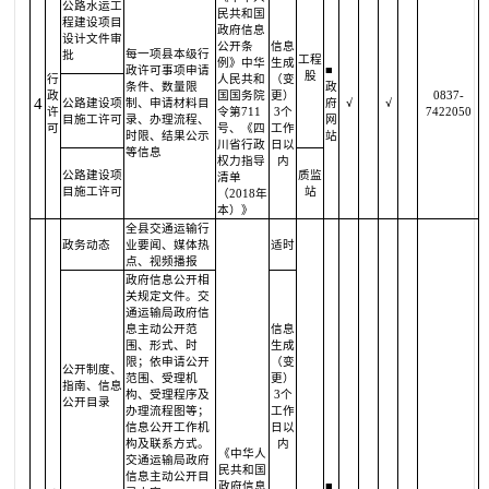
公路水运工
民共和国
程建设项目
政府信息
设计文件审
公开条
信息
每一项县本级行
批
工程
例》中华
生成
政许可事项申请
■
股
行
人民共和
（变
条件、数量限
政
政
国国务院
更）
0837-
4
公路建设项
制、申请材料目
府
√
√
许
令第711
3个
7422050
目施工许可
录、办理流程、
网
可
号、《四
工作
时限、结果公示
站
川省行政
日以
等信息
权力指导
内
公路建设项
质监
清单
目施工许可
站
（2018年
本）》
全县交通运输行
政务动态
业要闻、媒体热
适时
点、视频播报
政府信息公开相
关规定文件。交
通运输局政府信
息主动公开范
信息
围、形式、时
生成
限；依申请公开
（变
公开制度、
范围、受理机
更）
指南、信息
构、受理程序及
3个
公开目录
办理流程图等；
工作
信息公开工作机
日以
构及联系方式。
内
《中华人
交通运输局政府
民共和国
信息主动公开目
政府信息
■