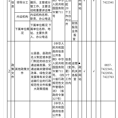
1
例》中华
之日
府
√
√
信
领导分工
履历、主管或分
7422341
人民共和
起
网
息
管工作、主要活
国国务院
20
站
动和重要讲话等
令第711
个工
内设机构名称、
号
作日
内设机构
职责、办公电话
内公
财务
开
下属单位概况 下
股及
下属单位概
属单位名称、地
业务
况
址、主要负责
股
人、办公电话
室
《中华人
民共和国
政府信息
以县委、县政府
公开条
名义制定或本部
例》中华
信息
门制定的综合交
人民共和
形成
运管
■
政
通运输发展、交
0837-
国国务院
（变
所、
政
策
其他政策文
通运输关键领域
7422341、
2
令第711
更）
机关
府
√
√
文
件
改革、绿色交通
7422050、
号、《四
3个
各股
网
件
发展等有关交通
7422763
川省行政
工作
室
站
运输行业的行政
规范性文
日内
规范性文件和重
件管理办
大政策措施
法》（省
政府令第
327号）
《中华人
民共和国
政府信息
公开条