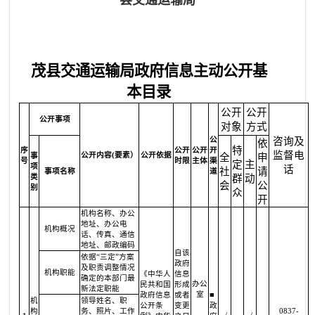
县交通运输局
茂县交通运输局政府信息主动公开基
本目录
公开
公开
公开事项
对象
方式
公
咨询及
依
特
序
公开
公开
开
监督电
公开内容(要素）
公开依据
事
全
申
号
时限
主体
渠
定
主
项
话
社
请
事项名称
道
类
群
动
会
公
别
众
开
机构名称、办公
地址、办公电
机构概况
话、传真、通信
地址、邮政编码
自该
依据“三定”方案
政府
及职责调整情况
机构职能
《中华人
信息
确定的本部门最
办公
民共和国
形成
新法定职能
室
政府信息
或者
■
机
领导姓名、职
公开条
变更
政
构
务、照片、工作
0837-