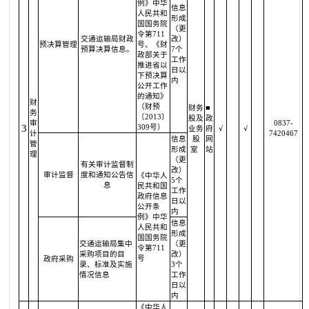
例》中华
信息
人民共和
形成
国国务院
（更
令第711
交通运输局财政
改）
预决算管理
号、《财
预算决算信息。
7个
政部关于
工作
推进省以
日以
下预决算
内
公开工作
的通知》
财
（财预
财务
■
务
〔2013〕
股及
政
审
0837-
3
309号）
业务
府
√
√
计
7420467
信息
股
网
管
形成
室
站
理
（更
有关审计监督制
改）
审计监督
度和通知公告信
《中华人
5个
息
民共和国
工作
政府信息
日以
公开条
内
例》中华
信息
人民共和
形成
国国务院
交通运输局集中
（更
令第711
采购项目的目
改）
号
政府采购
录、标准及实施
3个
情况信息
工作
日以
内
《中华人