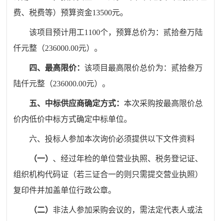
费、税费等）预算资金13500元。
该项目预计用工1100个，预算总
价为：
贰
拾
叁
万
陆
仟
元整（
236000
.00元）
。
四、
最高限价：
该项目最高限
价
总价
为：
贰
拾
叁
万
陆仟
元整（
236000
.00元）
。
五、
中标供应商确定方式：
本次采购按最高限价总
价内低价中标方式确定中标单位。
六
、
投标人参加本次询价必须提供以下
文件资料
（一）
、
经过
年检的
单位
营业执照、税务登记证、
组织机构代码证（若三证合一的则
只需
提交营业执照）
复印件并加盖
单位
行政公章。
（二）
非法人参加采购会议的，需法定代表人或法