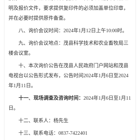
明及报价文件，要求提供复印件的必须加盖单位印章，
并在必要时提供原件备查。
八
、询价会议时间：
202
4
年
1
月
12
日
上午10:00时。
九
、询价会议地点：
茂县科学技术和农业畜牧局三
楼会议室
。
十
、
本次询价公告在
茂县人民政府门户网站和茂县
电视台
以公告形式发布
，公告时间2024年1月6日至2024
年1月11日
。
十一
、
现场调查及咨询时间：
2024年1月6日至1月11
日。
十二
、联系人：
杨
先生
十三
、联系电话：
0837-7422401