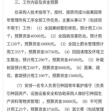
三
、
工作
内容
及资金预算
在采购人技术指导下，按时、按质完成
50亩果园常
年
管理
所有工序
全部
工
作任务
，主要从事以下（包括但
不限于）工作：
（1）全园果树整形修剪，预计用工150
个，预算资金40500元。（2）
全园病虫害防治
，预计用
工120个，预算资金18000元。（3）
全园土肥水管理
预计
用工355个，预算资金56750元。（4）田园清理及环境卫
生整治，预计用工290个，预算资金49500元。（5）补栽
树苗预计用工60个，预算资金9000元。（6）蔬果、疏
花、套袋预计用工100个，预算资金15000元。
（7）安排一名专人负责
引种园常年看护值守
（负责
引种园资产、设施设备安全和协助采购人做好引种园生
产资料等物资管理），预算资金30000元
。
（8）不可预
计用工25个，预算资金3750元。（9）其它费（包括管理